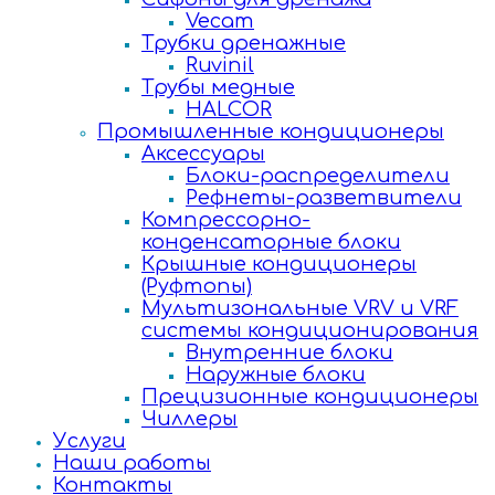
Vecam
Трубки дренажные
Ruvinil
Трубы медные
HALCOR
Промышленные кондиционеры
Аксессуары
Блоки-распределители
Рефнеты-разветвители
Компрессорно-
конденсаторные блоки
Крышные кондиционеры
(Руфтопы)
Мультизональные VRV и VRF
системы кондиционирования
Внутренние блоки
Наружные блоки
Прецизионные кондиционеры
Чиллеры
Услуги
Наши работы
Контакты