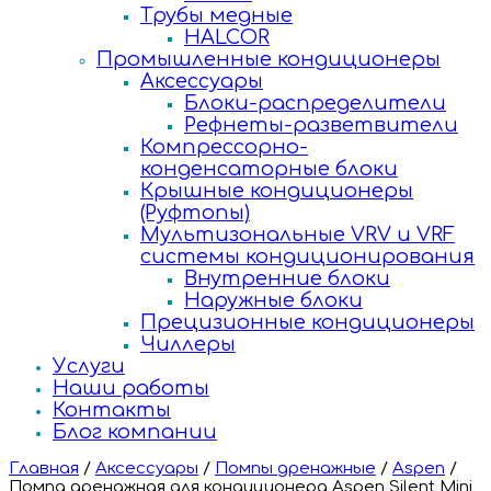
Трубы медные
HALCOR
Промышленные кондиционеры
Аксессуары
Блоки-распределители
Рефнеты-разветвители
Компрессорно-
конденсаторные блоки
Крышные кондиционеры
(Руфтопы)
Мультизональные VRV и VRF
системы кондиционирования
Внутренние блоки
Наружные блоки
Прецизионные кондиционеры
Чиллеры
Услуги
Наши работы
Контакты
Блог компании
Главная
/
Аксессуары
/
Помпы дренажные
/
Aspen
/
Помпа дренажная для кондиционера Aspen Silent Mini