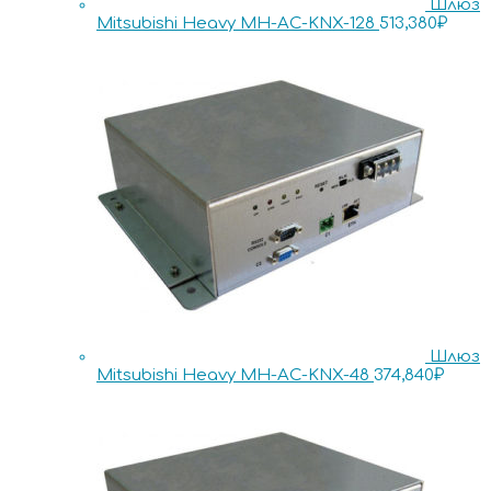
Шлюз
Mitsubishi Heavy MH-AC-KNX-128
513,380
₽
Шлюз
Mitsubishi Heavy MH-AC-KNX-48
374,840
₽