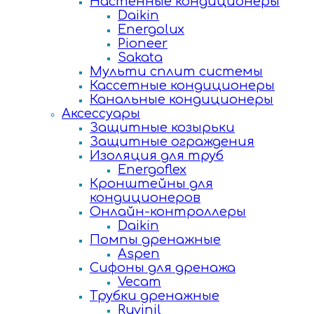
Настенные кондиционеры
Daikin
Energolux
Pioneer
Sakata
Мульти сплит системы
Кассетные кондиционеры
Канальные кондиционеры
Аксессуары
Защитные козырьки
Защитные ограждения
Изоляция для труб
Energoflex
Кронштейны для
кондиционеров
Онлайн-контроллеры
Daikin
Помпы дренажные
Aspen
Сифоны для дренажа
Vecam
Трубки дренажные
Ruvinil