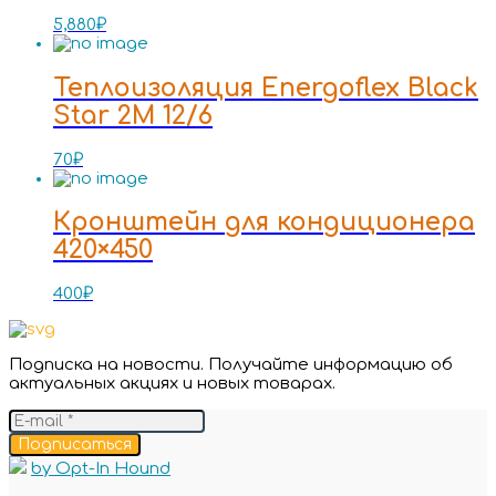
5,880
₽
Теплоизоляция Energoflex Black
Star 2M 12/6
70
₽
Кронштейн для кондиционера
420×450
400
₽
Подписка на новости. Получайте информацию об
актуальных акциях и новых товарах.
Подписаться
by Opt-In Hound