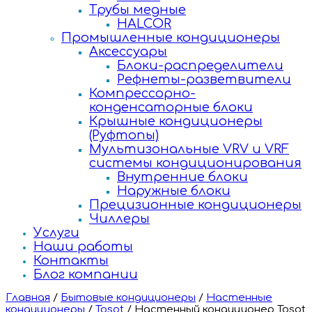
Трубы медные
HALCOR
Промышленные кондиционеры
Аксессуары
Блоки-распределители
Рефнеты-разветвители
Компрессорно-
конденсаторные блоки
Крышные кондиционеры
(Руфтопы)
Мультизональные VRV и VRF
системы кондиционирования
Внутренние блоки
Наружные блоки
Прецизионные кондиционеры
Чиллеры
Услуги
Наши работы
Контакты
Блог компании
Главная
/
Бытовые кондиционеры
/
Настенные
кондиционеры
/
Tosot
/
Настенный кондиционер Tosot