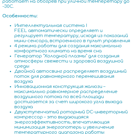
работает на обогрев при уличной темперетару до
-30С.
Особенности:
Интеллектуальная система I
FEEL автоматически определяет и
регулирует температуру, исходя из показаний
мини-сенсора, встроенного в пульт управления
4 режима работы для создания максимально
комфортного климата на время сна
Генератор “Холодной плазмы” для создания
атмосферы свежести и здоровой воздушной
среды
Двойной автосвинг распределяет воздушный
поток для равномерного перемешивания
воздуха
Инновационная конструкция жалюзи –
максимально равномерное распределение
воздушного потока по всей площади
достигается за счет широкого угла выхода
воздуха
Двухступенчатый роторный DC-инверторный
компрессор – это выдающаяся
энергоэффективность, впечатляющая
минимизация энергопотерь и увеличение
температурного диапазона работы