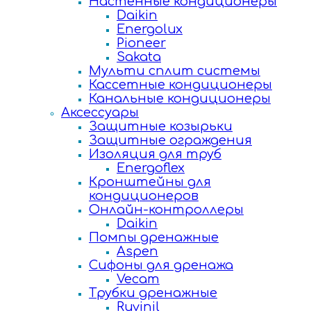
Настенные кондиционеры
Daikin
Energolux
Pioneer
Sakata
Мульти сплит системы
Кассетные кондиционеры
Канальные кондиционеры
Аксессуары
Защитные козырьки
Защитные ограждения
Изоляция для труб
Energoflex
Кронштейны для
кондиционеров
Онлайн-контроллеры
Daikin
Помпы дренажные
Aspen
Сифоны для дренажа
Vecam
Трубки дренажные
Ruvinil