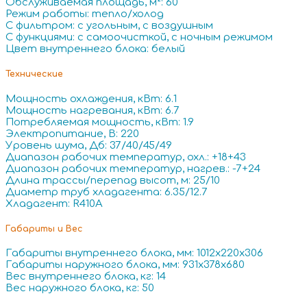
Обслуживаемая площадь, м²: 60
Режим работы: тепло/холод
С фильтром: с угольным, с воздушным
С функциями: с самоочисткой, с ночным режимом
Цвет внутреннего блока: белый
Технические
Мощность охлаждения, кВт: 6.1
Мощность нагревания, кВт: 6.7
Потребляемая мощность, кВт: 1.9
Электропитание, В: 220
Уровень шума, Дб: 37/40/45/49
Диапазон рабочих температур, охл.: +18+43
Диапазон рабочих температур, нагрев.: -7+24
Длина трассы/перепад высот, м: 25/10
Диаметр труб хладагента: 6.35/12.7
Хладагент: R410A
Габариты и Вес
Габариты внутреннего блока, мм: 1012x220x306
Габариты наружного блока, мм: 931x378x680
Вес внутреннего блока, кг: 14
Вес наружного блока, кг: 50