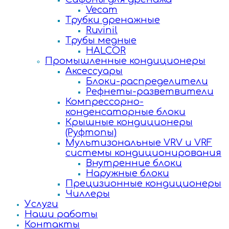
Vecam
Трубки дренажные
Ruvinil
Трубы медные
HALCOR
Промышленные кондиционеры
Аксессуары
Блоки-распределители
Рефнеты-разветвители
Компрессорно-
конденсаторные блоки
Крышные кондиционеры
(Руфтопы)
Мультизональные VRV и VRF
системы кондиционирования
Внутренние блоки
Наружные блоки
Прецизионные кондиционеры
Чиллеры
Услуги
Наши работы
Контакты