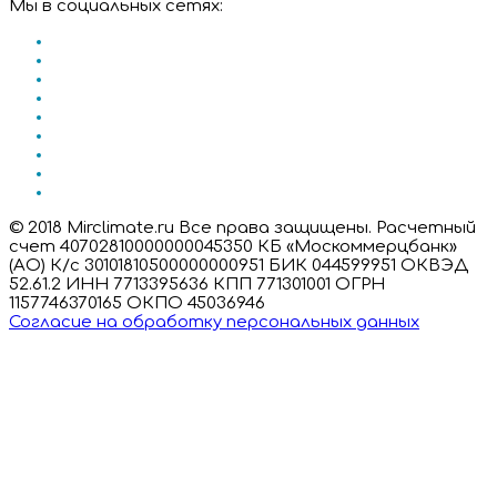
Мы в социальных сетях:
© 2018 Mirclimate.ru Все права защищены. Расчетный
счет 40702810000000045350 КБ «Москоммерцбанк»
(АО) К/с 30101810500000000951 БИК 044599951 ОКВЭД
52.61.2 ИНН 7713395636 КПП 771301001 ОГРН
1157746370165 ОКПО 45036946
Согласие на обработку персональных данных