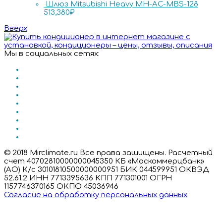
Шлюз Mitsubishi Heavy MH-AC-MBS-128
513,380
₽
Вверх
Мы в социальных сетях:
© 2018 Mirclimate.ru Все права защищены. Расчетный
счет 40702810000000045350 КБ «Москоммерцбанк»
(АО) К/с 30101810500000000951 БИК 044599951 ОКВЭД
52.61.2 ИНН 7713395636 КПП 771301001 ОГРН
1157746370165 ОКПО 45036946
Согласие на обработку персональных данных