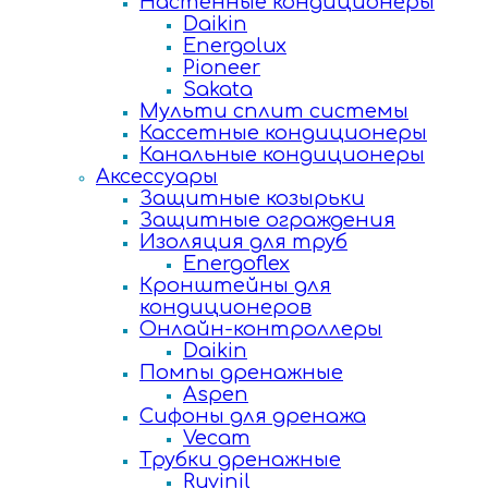
Настенные кондиционеры
Daikin
Energolux
Pioneer
Sakata
Мульти сплит системы
Кассетные кондиционеры
Канальные кондиционеры
Аксессуары
Защитные козырьки
Защитные ограждения
Изоляция для труб
Energoflex
Кронштейны для
кондиционеров
Онлайн-контроллеры
Daikin
Помпы дренажные
Aspen
Сифоны для дренажа
Vecam
Трубки дренажные
Ruvinil