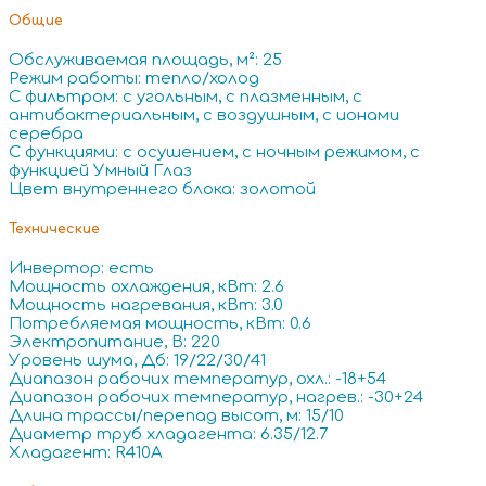
Общие
Обслуживаемая площадь, м²: 25
Режим работы: тепло/холод
С фильтром: с угольным, с плазменным, с
антибактериальным, с воздушным, с ионами
серебра
С функциями: с осушением, с ночным режимом, с
функцией Умный Глаз
Цвет внутреннего блока: золотой
Технические
Инвертор: есть
Мощность охлаждения, кВт: 2.6
Мощность нагревания, кВт: 3.0
Потребляемая мощность, кВт: 0.6
Электропитание, В: 220
Уровень шума, Дб: 19/22/30/41
Диапазон рабочих температур, охл.: -18+54
Диапазон рабочих температур, нагрев.: -30+24
Длина трассы/перепад высот, м: 15/10
Диаметр труб хладагента: 6.35/12.7
Хладагент: R410A