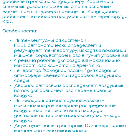
добавляет роскоши кондиционеру. Красивый и
стильный дизайн способный стать основным
элементом интерьера помещения. Кондиционер
работает на обогрев при уличной темперетару до
-30С.
Особенности:
Интеллектуальная система I
FEEL автоматически определяет и
регулирует температуру, исходя из показаний
мини-сенсора, встроенного в пульт управления
4 режима работы для создания максимально
комфортного климата на время сна
Генератор “Холодной плазмы” для создания
атмосферы свежести и здоровой воздушной
среды
Двойной автосвинг распределяет воздушный
поток для равномерного перемешивания
воздуха
Инновационная конструкция жалюзи –
максимально равномерное распределение
воздушного потока по всей площади
достигается за счет широкого угла выхода
воздуха
Двухступенчатый роторный DC-инверторный
компрессор – это выдающаяся