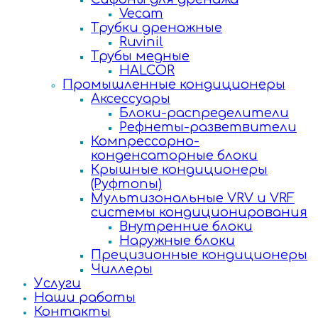
Vecam
Трубки дренажные
Ruvinil
Трубы медные
HALCOR
Промышленные кондиционеры
Аксессуары
Блоки-распределители
Рефнеты-разветвители
Компрессорно-
конденсаторные блоки
Крышные кондиционеры
(Руфтопы)
Мультизональные VRV и VRF
системы кондиционирования
Внутренние блоки
Наружные блоки
Прецизионные кондиционеры
Чиллеры
Услуги
Наши работы
Контакты