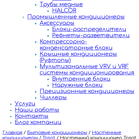
Трубы медные
HALCOR
Промышленные кондиционеры
Аксессуары
Блоки-распределители
Рефнеты-разветвители
Компрессорно-
конденсаторные блоки
Крышные кондиционеры
(Руфтопы)
Мультизональные VRV и VRF
системы кондиционирования
Внутренние блоки
Наружные блоки
Прецизионные кондиционеры
Чиллеры
Услуги
Наши работы
Контакты
Блог компании
Главная
/
Бытовые кондиционеры
/
Настенные
кондиционеры
/
Tosot
/
Настенный кондиционер Tosot