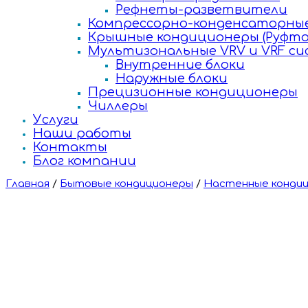
Рефнеты-разветвители
Компрессорно-конденсаторные
Крышные кондиционеры (Руфто
Мультизональные VRV и VRF с
Внутренние блоки
Наружные блоки
Прецизионные кондиционеры
Чиллеры
Услуги
Наши работы
Контакты
Блог компании
Главная
/
Бытовые кондиционеры
/
Настенные конди