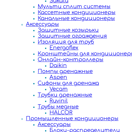
Sakata
Мульти сплит системы
Кассетные кондиционеры
Канальные кондиционеры
Аксессуары
Защитные козырьки
Защитные ограждения
Изоляция для труб
Energoflex
Кронштейны для кондиционер
Онлайн-контроллеры
Daikin
Помпы дренажные
Aspen
Сифоны для дренажа
Vecam
Трубки дренажные
Ruvinil
Трубы медные
HALCOR
Промышленные кондиционеры
Аксессуары
Блоки-распределители