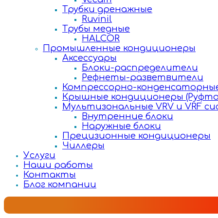
Трубки дренажные
Ruvinil
Трубы медные
HALCOR
Промышленные кондиционеры
Аксессуары
Блоки-распределители
Рефнеты-разветвители
Компрессорно-конденсаторные
Крышные кондиционеры (Руфто
Мультизональные VRV и VRF с
Внутренние блоки
Наружные блоки
Прецизионные кондиционеры
Чиллеры
Услуги
Наши работы
Контакты
Блог компании