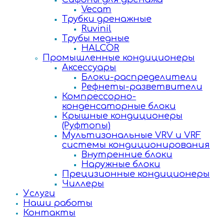
Vecam
Трубки дренажные
Ruvinil
Трубы медные
HALCOR
Промышленные кондиционеры
Аксессуары
Блоки-распределители
Рефнеты-разветвители
Компрессорно-
конденсаторные блоки
Крышные кондиционеры
(Руфтопы)
Мультизональные VRV и VRF
системы кондиционирования
Внутренние блоки
Наружные блоки
Прецизионные кондиционеры
Чиллеры
Услуги
Наши работы
Контакты