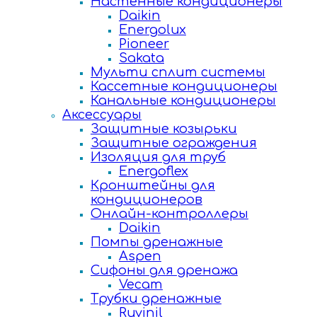
Настенные кондиционеры
Daikin
Energolux
Pioneer
Sakata
Мульти сплит системы
Кассетные кондиционеры
Канальные кондиционеры
Аксессуары
Защитные козырьки
Защитные ограждения
Изоляция для труб
Energoflex
Кронштейны для
кондиционеров
Онлайн-контроллеры
Daikin
Помпы дренажные
Aspen
Сифоны для дренажа
Vecam
Трубки дренажные
Ruvinil