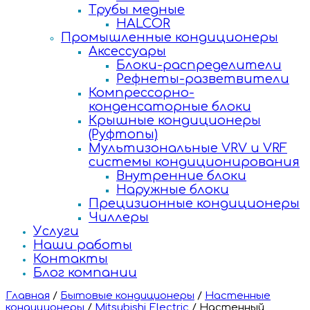
Трубы медные
HALCOR
Промышленные кондиционеры
Аксессуары
Блоки-распределители
Рефнеты-разветвители
Компрессорно-
конденсаторные блоки
Крышные кондиционеры
(Руфтопы)
Мультизональные VRV и VRF
системы кондиционирования
Внутренние блоки
Наружные блоки
Прецизионные кондиционеры
Чиллеры
Услуги
Наши работы
Контакты
Блог компании
Главная
/
Бытовые кондиционеры
/
Настенные
кондиционеры
/
Mitsubishi Electric
/
Настенный