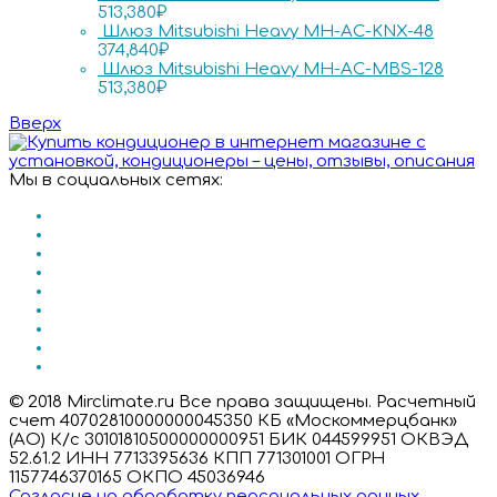
513,380
₽
Шлюз Mitsubishi Heavy MH-AC-KNX-48
374,840
₽
Шлюз Mitsubishi Heavy MH-AC-MBS-128
513,380
₽
Вверх
Мы в социальных сетях:
© 2018 Mirclimate.ru Все права защищены. Расчетный
счет 40702810000000045350 КБ «Москоммерцбанк»
(АО) К/с 30101810500000000951 БИК 044599951 ОКВЭД
52.61.2 ИНН 7713395636 КПП 771301001 ОГРН
1157746370165 ОКПО 45036946
Согласие на обработку персональных данных