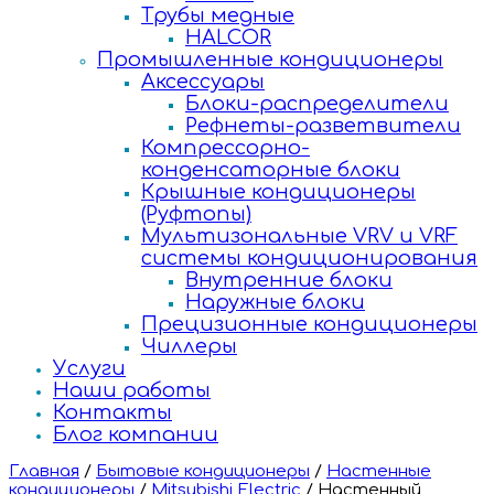
Трубы медные
HALCOR
Промышленные кондиционеры
Аксессуары
Блоки-распределители
Рефнеты-разветвители
Компрессорно-
конденсаторные блоки
Крышные кондиционеры
(Руфтопы)
Мультизональные VRV и VRF
системы кондиционирования
Внутренние блоки
Наружные блоки
Прецизионные кондиционеры
Чиллеры
Услуги
Наши работы
Контакты
Блог компании
Главная
/
Бытовые кондиционеры
/
Настенные
кондиционеры
/
Mitsubishi Electric
/
Настенный