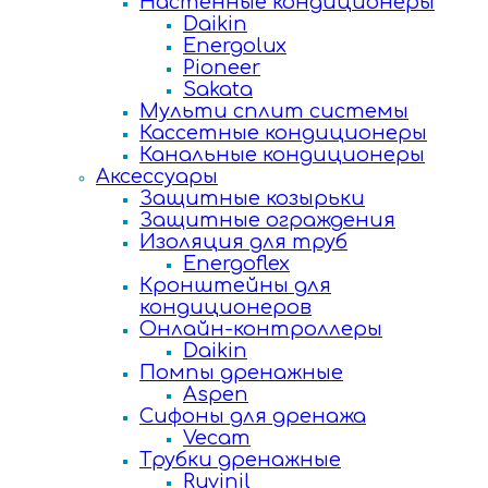
Настенные кондиционеры
Daikin
Energolux
Pioneer
Sakata
Мульти сплит системы
Кассетные кондиционеры
Канальные кондиционеры
Аксессуары
Защитные козырьки
Защитные ограждения
Изоляция для труб
Energoflex
Кронштейны для
кондиционеров
Онлайн-контроллеры
Daikin
Помпы дренажные
Aspen
Сифоны для дренажа
Vecam
Трубки дренажные
Ruvinil