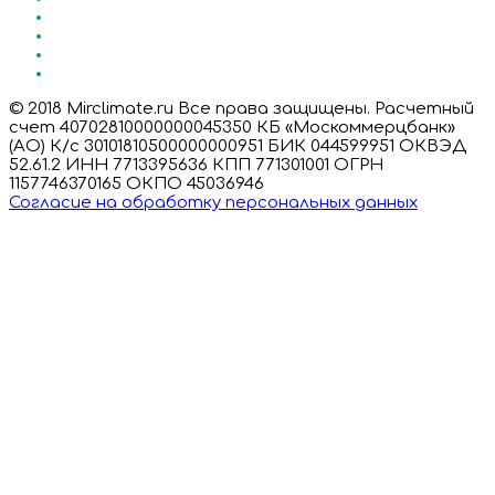
© 2018 Mirclimate.ru Все права защищены. Расчетный
счет 40702810000000045350 КБ «Москоммерцбанк»
(АО) К/с 30101810500000000951 БИК 044599951 ОКВЭД
52.61.2 ИНН 7713395636 КПП 771301001 ОГРН
1157746370165 ОКПО 45036946
Согласие на обработку персональных данных