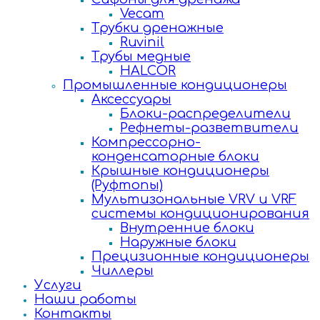
Vecam
Трубки дренажные
Ruvinil
Трубы медные
HALCOR
Промышленные кондиционеры
Аксессуары
Блоки-распределители
Рефнеты-разветвители
Компрессорно-
конденсаторные блоки
Крышные кондиционеры
(Руфтопы)
Мультизональные VRV и VRF
системы кондиционирования
Внутренние блоки
Наружные блоки
Прецизионные кондиционеры
Чиллеры
Услуги
Наши работы
Контакты