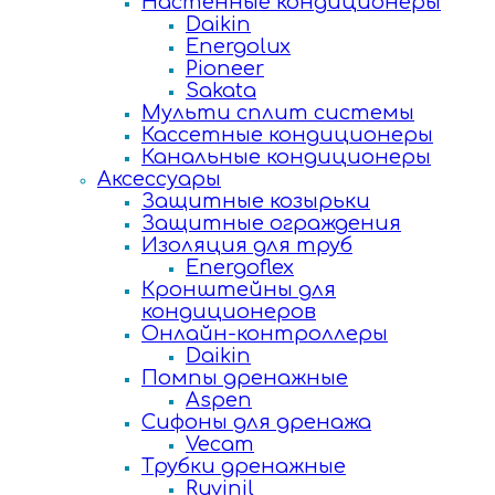
Настенные кондиционеры
Daikin
Energolux
Pioneer
Sakata
Мульти сплит системы
Кассетные кондиционеры
Канальные кондиционеры
Аксессуары
Защитные козырьки
Защитные ограждения
Изоляция для труб
Energoflex
Кронштейны для
кондиционеров
Онлайн-контроллеры
Daikin
Помпы дренажные
Aspen
Сифоны для дренажа
Vecam
Трубки дренажные
Ruvinil