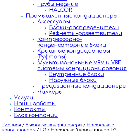
Трубы медные
HALCOR
Промышленные кондиционеры
Аксессуары
Блоки-распределители
Рефнеты-разветвители
Компрессорно-
конденсаторные блоки
Крышные кондиционеры
(Руфтопы)
Мультизональные VRV и VRF
системы кондиционирования
Внутренние блоки
Наружные блоки
Прецизионные кондиционеры
Чиллеры
Услуги
Наши работы
Контакты
Блог компании
Главная
/
Бытовые кондиционеры
/
Настенные
кондиционеры
/
LG
/
Настенный кондиционер LG