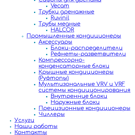
Vecam
Трубки дренажные
Ruvinil
Трубы медные
HALCOR
Промышленные кондиционеры
Аксессуары
Блоки-распределители
Рефнеты-разветвители
Компрессорно-
конденсаторные блоки
Крышные кондиционеры
(Руфтопы)
Мультизональные VRV и VRF
системы кондиционирования
Внутренние блоки
Наружные блоки
Прецизионные кондиционеры
Чиллеры
Услуги
Наши работы
Контакты