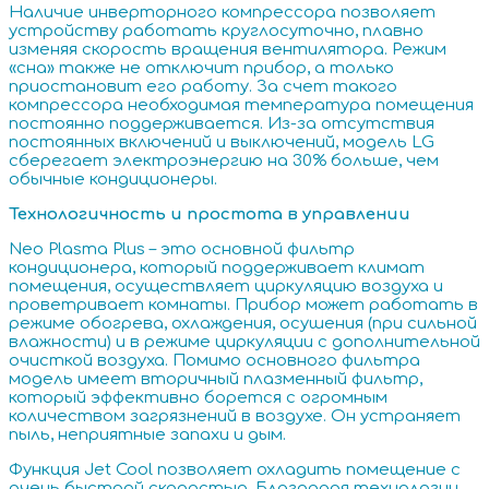
Наличие инверторного компрессора позволяет
устройству работать круглосуточно, плавно
изменяя скорость вращения вентилятора. Режим
«сна» также не отключит прибор, а только
приостановит его работу. За счет такого
компрессора необходимая температура помещения
постоянно поддерживается. Из-за отсутствия
постоянных включений и выключений, модель LG
сберегает электроэнергию на 30% больше, чем
обычные кондиционеры.
Технологичность и простота в управлении
Neo Plasma Plus – это основной фильтр
кондиционера, который поддерживает климат
помещения, осуществляет циркуляцию воздуха и
проветривает комнаты. Прибор может работать в
режиме обогрева, охлаждения, осушения (при сильной
влажности) и в режиме циркуляции с дополнительной
очисткой воздуха. Помимо основного фильтра
модель имеет вторичный плазменный фильтр,
который эффективно борется с огромным
количеством загрязнений в воздухе. Он устраняет
пыль, неприятные запахи и дым.
Функция Jet Cool позволяет охладить помещение с
очень быстрой скоростью. Благодаря технологии