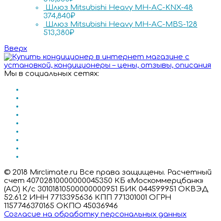
Шлюз Mitsubishi Heavy MH-AC-KNX-48
374,840
₽
Шлюз Mitsubishi Heavy MH-AC-MBS-128
513,380
₽
Вверх
Мы в социальных сетях:
© 2018 Mirclimate.ru Все права защищены. Расчетный
счет 40702810000000045350 КБ «Москоммерцбанк»
(АО) К/с 30101810500000000951 БИК 044599951 ОКВЭД
52.61.2 ИНН 7713395636 КПП 771301001 ОГРН
1157746370165 ОКПО 45036946
Согласие на обработку персональных данных