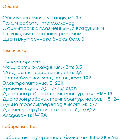
Общие
Обслуживаемая площадь, м²: 35
Режим работы: тепло/холод
С фильтром: с плазменным, с воздушным
С функциями: с ночным режимом
Цвет внутреннего блока: белый
Технические
Инвертор: есть
Мощность охлаждения, кВт: 3,5
Мощность нагревания, кВт: 3,6
Потребляемая мощность, кВт: 1.09
Электропитание, В: 220
Уровень шума, Дб: 19/25/33/39
Диапазон рабочих температур, охл.: +18+48
Диапазон рабочих температур, нагрев.: -5+24
Длина трассы/перепад высот, м: 15/7
Диаметр труб хладагента: 6,35/9,52
Хладагент: R410A
Габариты и Вес
Габариты внутреннего блока, мм: 885x210x285