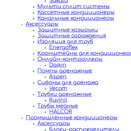
Sakata
Мульти сплит системы
Кассетные кондиционеры
Канальные кондиционеры
Аксессуары
Защитные козырьки
Защитные ограждения
Изоляция для труб
Energoflex
Кронштейны для кондиционер
Онлайн-контроллеры
Daikin
Помпы дренажные
Aspen
Сифоны для дренажа
Vecam
Трубки дренажные
Ruvinil
Трубы медные
HALCOR
Промышленные кондиционеры
Аксессуары
Блоки-распределители