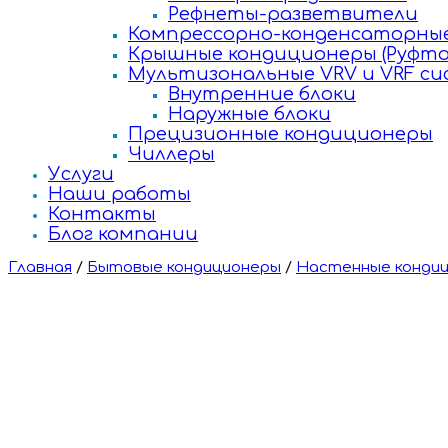
Рефнеты-разветвители
Компрессорно-конденсаторные
Крышные кондиционеры (Руфто
Мультизональные VRV и VRF с
Внутренние блоки
Наружные блоки
Прецизионные кондиционеры
Чиллеры
Услуги
Наши работы
Контакты
Блог компании
Главная
/
Бытовые кондиционеры
/
Настенные конди