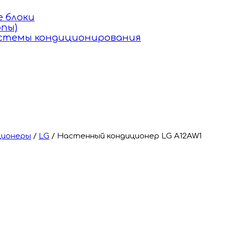
 блоки
пы)
истемы кондиционирования
ционеры
/
LG
/
Настенный кондиционер LG A12AW1