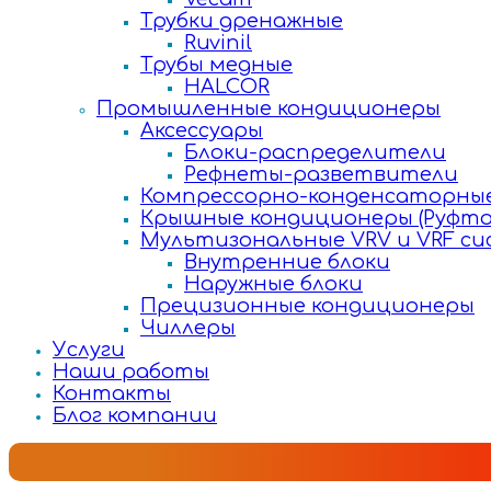
Трубки дренажные
Ruvinil
Трубы медные
HALCOR
Промышленные кондиционеры
Аксессуары
Блоки-распределители
Рефнеты-разветвители
Компрессорно-конденсаторные
Крышные кондиционеры (Руфто
Мультизональные VRV и VRF с
Внутренние блоки
Наружные блоки
Прецизионные кондиционеры
Чиллеры
Услуги
Наши работы
Контакты
Блог компании