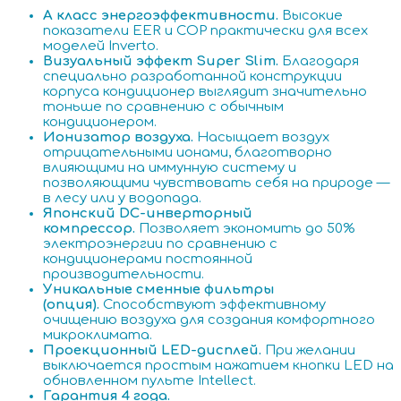
A класс энергоэффективности.
Высокие
показатели EER и COP практически для всех
моделей Inverto.
Визуальный эффект Super Slim.
Благодаря
специально разработанной конструкции
корпуса кондиционер выглядит значительно
тоньше по сравнению с обычным
кондиционером.
Ионизатор воздуха.
Насыщает воздух
отрицательными ионами, благотворно
влияющими на иммунную систему и
позволяющими чувствовать себя на природе —
в лесу или у водопада.
Японский DC-инверторный
компрессор.
Позволяет экономить до 50%
электроэнергии по сравнению с
кондиционерами постоянной
производительности.
Уникальные сменные фильтры
(опция).
Способствуют эффективному
очищению воздуха для создания комфортного
микроклимата.
Проекционный LED-дисплей.
При желании
выключается простым нажатием кнопки LED на
обновленном пульте Intellect.
Гарантия 4 года.