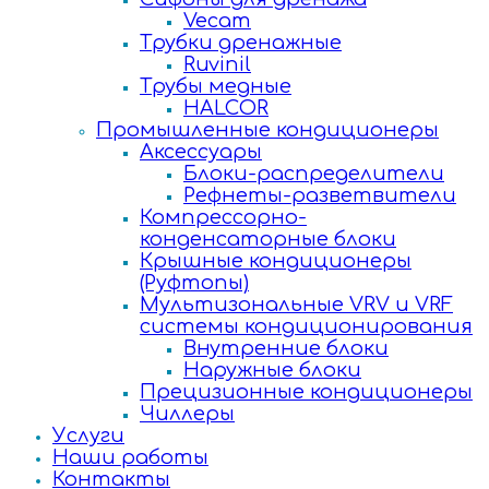
Vecam
Трубки дренажные
Ruvinil
Трубы медные
HALCOR
Промышленные кондиционеры
Аксессуары
Блоки-распределители
Рефнеты-разветвители
Компрессорно-
конденсаторные блоки
Крышные кондиционеры
(Руфтопы)
Мультизональные VRV и VRF
системы кондиционирования
Внутренние блоки
Наружные блоки
Прецизионные кондиционеры
Чиллеры
Услуги
Наши работы
Контакты