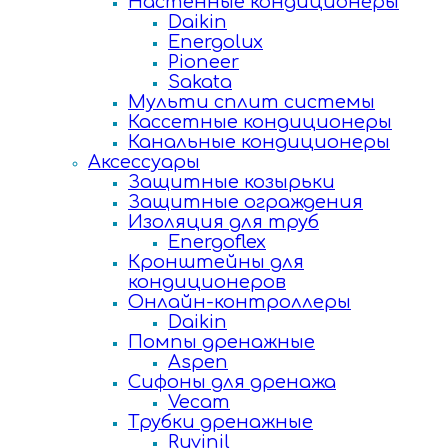
Настенные кондиционеры
Daikin
Energolux
Pioneer
Sakata
Мульти сплит системы
Кассетные кондиционеры
Канальные кондиционеры
Аксессуары
Защитные козырьки
Защитные ограждения
Изоляция для труб
Energoflex
Кронштейны для
кондиционеров
Онлайн-контроллеры
Daikin
Помпы дренажные
Aspen
Сифоны для дренажа
Vecam
Трубки дренажные
Ruvinil