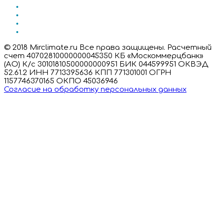
© 2018 Mirclimate.ru Все права защищены. Расчетный
счет 40702810000000045350 КБ «Москоммерцбанк»
(АО) К/с 30101810500000000951 БИК 044599951 ОКВЭД
52.61.2 ИНН 7713395636 КПП 771301001 ОГРН
1157746370165 ОКПО 45036946
Согласие на обработку персональных данных