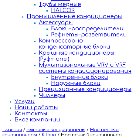
Трубы медные
HALCOR
Промышленные кондиционеры
Аксессуары
Блоки-распределители
Рефнеты-разветвители
Компрессорно-
конденсаторные блоки
Крышные кондиционеры
(Руфтопы)
Мультизональные VRV и VRF
системы кондиционирования
Внутренние блоки
Наружные блоки
Прецизионные кондиционеры
Чиллеры
Услуги
Наши работы
Контакты
Блог компании
Главная
/
Бытовые кондиционеры
/
Настенные
кондиционеры
/
Kitano
/
Настенный кондиционер