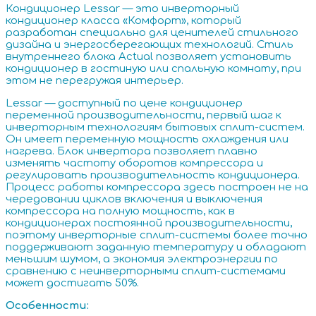
Кондиционер Lessar — это инверторный
кондиционер класса «Комфорт», который
разработан специально для ценителей стильного
дизайна и энергосберегающих технологий. Стиль
внутреннего блока Actual позволяет установить
кондиционер в гостиную или спальную комнату, при
этом не перегружая интерьер.
Lessar — доступный по цене кондиционер
переменной производительности, первый шаг к
инверторным технологиям бытовых сплит-систем.
Он имеет переменную мощность охлаждения или
нагрева. Блок инвертора позволяет плавно
изменять частоту оборотов компрессора и
регулировать производительность кондиционера.
Процесс работы компрессора здесь построен не на
чередовании циклов включения и выключения
компрессора на полную мощность, как в
кондиционерах постоянной производительности,
поэтому инверторные сплит-системы более точно
поддерживают заданную температуру и обладают
меньшим шумом, а экономия электроэнергии по
сравнению с неинверторными сплит-системами
может достигать 50%.
О
собенности
: