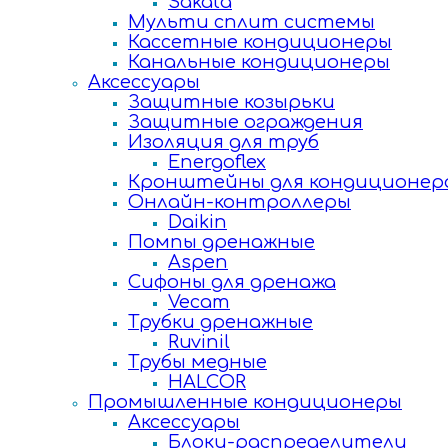
Sakata
Мульти сплит системы
Кассетные кондиционеры
Канальные кондиционеры
Аксессуары
Защитные козырьки
Защитные ограждения
Изоляция для труб
Energoflex
Кронштейны для кондиционер
Онлайн-контроллеры
Daikin
Помпы дренажные
Aspen
Сифоны для дренажа
Vecam
Трубки дренажные
Ruvinil
Трубы медные
HALCOR
Промышленные кондиционеры
Аксессуары
Блоки-распределители