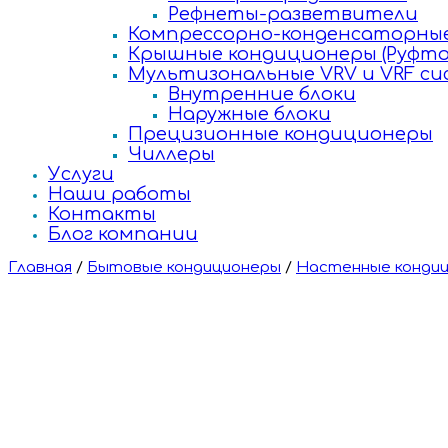
Рефнеты-разветвители
Компрессорно-конденсаторные
Крышные кондиционеры (Руфто
Мультизональные VRV и VRF с
Внутренние блоки
Наружные блоки
Прецизионные кондиционеры
Чиллеры
Услуги
Наши работы
Контакты
Блог компании
Главная
/
Бытовые кондиционеры
/
Настенные конди