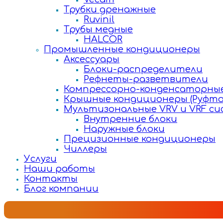
Трубки дренажные
Ruvinil
Трубы медные
HALCOR
Промышленные кондиционеры
Аксессуары
Блоки-распределители
Рефнеты-разветвители
Компрессорно-конденсаторные
Крышные кондиционеры (Руфто
Мультизональные VRV и VRF с
Внутренние блоки
Наружные блоки
Прецизионные кондиционеры
Чиллеры
Услуги
Наши работы
Контакты
Блог компании