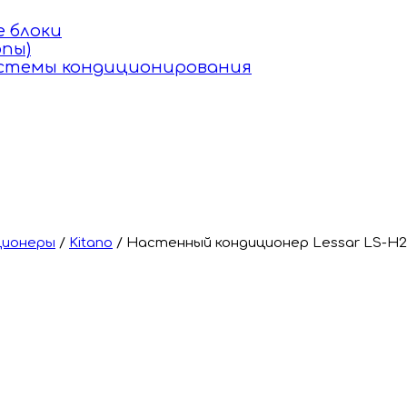
 блоки
пы)
истемы кондиционирования
ционеры
/
Kitano
/
Настенный кондиционер Lessar LS-H