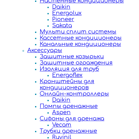
Настенные кондиционеры
Daikin
Energolux
Pioneer
Sakata
Мульти сплит системы
Кассетные кондиционеры
Канальные кондиционеры
Аксессуары
Защитные козырьки
Защитные ограждения
Изоляция для труб
Energoflex
Кронштейны для
кондиционеров
Онлайн-контроллеры
Daikin
Помпы дренажные
Aspen
Сифоны для дренажа
Vecam
Трубки дренажные
Ruvinil