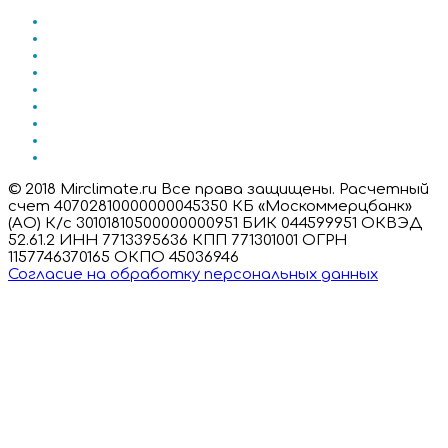
© 2018 Mirclimate.ru Все права защищены. Расчетный
счет 40702810000000045350 КБ «Москоммерцбанк»
(АО) К/с 30101810500000000951 БИК 044599951 ОКВЭД
52.61.2 ИНН 7713395636 КПП 771301001 ОГРН
1157746370165 ОКПО 45036946
Согласие на обработку персональных данных