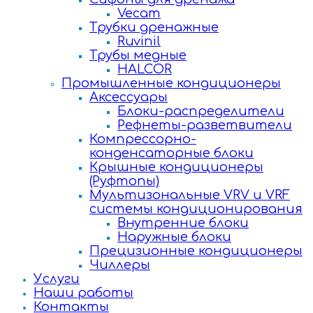
Vecam
Трубки дренажные
Ruvinil
Трубы медные
HALCOR
Промышленные кондиционеры
Аксессуары
Блоки-распределители
Рефнеты-разветвители
Компрессорно-
конденсаторные блоки
Крышные кондиционеры
(Руфтопы)
Мультизональные VRV и VRF
системы кондиционирования
Внутренние блоки
Наружные блоки
Прецизионные кондиционеры
Чиллеры
Услуги
Наши работы
Контакты