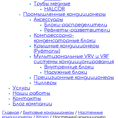
Трубы медные
HALCOR
Промышленные кондиционеры
Аксессуары
Блоки-распределители
Рефнеты-разветвители
Компрессорно-
конденсаторные блоки
Крышные кондиционеры
(Руфтопы)
Мультизональные VRV и VRF
системы кондиционирования
Внутренние блоки
Наружные блоки
Прецизионные кондиционеры
Чиллеры
Услуги
Наши работы
Контакты
Блог компании
Главная
/
Бытовые кондиционеры
/
Настенные
кондиционеры
/
Kitano
/
Настенный кондиционер