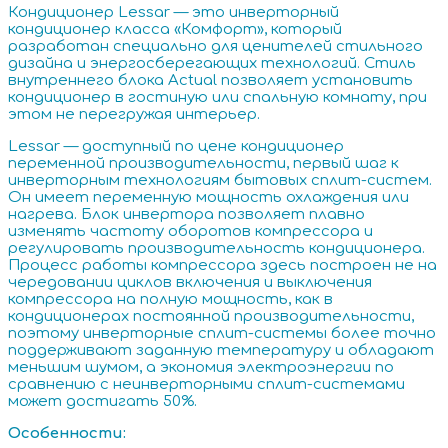
Кондиционер Lessar — это инверторный
кондиционер класса «Комфорт», который
разработан специально для ценителей стильного
дизайна и энергосберегающих технологий. Стиль
внутреннего блока Actual позволяет установить
кондиционер в гостиную или спальную комнату, при
этом не перегружая интерьер.
Lessar — доступный по цене кондиционер
переменной производительности, первый шаг к
инверторным технологиям бытовых сплит-систем.
Он имеет переменную мощность охлаждения или
нагрева. Блок инвертора позволяет плавно
изменять частоту оборотов компрессора и
регулировать производительность кондиционера.
Процесс работы компрессора здесь построен не на
чередовании циклов включения и выключения
компрессора на полную мощность, как в
кондиционерах постоянной производительности,
поэтому инверторные сплит-системы более точно
поддерживают заданную температуру и обладают
меньшим шумом, а экономия электроэнергии по
сравнению с неинверторными сплит-системами
может достигать 50%.
О
собенности
: