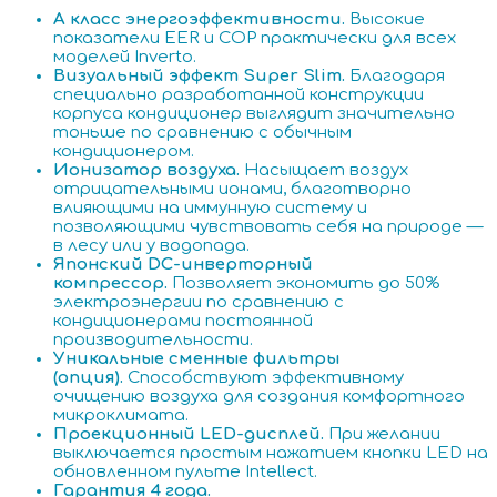
A класс энергоэффективности.
Высокие
показатели EER и COP практически для всех
моделей Inverto.
Визуальный эффект Super Slim.
Благодаря
специально разработанной конструкции
корпуса кондиционер выглядит значительно
тоньше по сравнению с обычным
кондиционером.
Ионизатор воздуха.
Насыщает воздух
отрицательными ионами, благотворно
влияющими на иммунную систему и
позволяющими чувствовать себя на природе —
в лесу или у водопада.
Японский DC-инверторный
компрессор.
Позволяет экономить до 50%
электроэнергии по сравнению с
кондиционерами постоянной
производительности.
Уникальные сменные фильтры
(опция).
Способствуют эффективному
очищению воздуха для создания комфортного
микроклимата.
Проекционный LED-дисплей.
При желании
выключается простым нажатием кнопки LED на
обновленном пульте Intellect.
Гарантия 4 года.