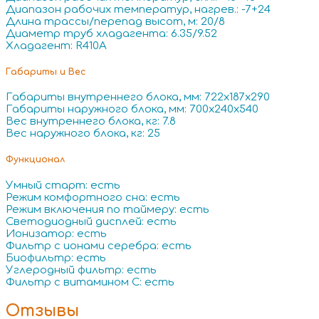
Диапазон рабочих температур, нагрев.: -7+24
Длина трассы/перепад высот, м: 20/8
Диаметр труб хладагента: 6.35/9.52
Хладагент: R410A
Габариты и Вес
Габариты внутреннего блока, мм: 722x187x290
Габариты наружного блока, мм: 700x240x540
Вес внутреннего блока, кг: 7.8
Вес наружного блока, кг: 25
Функционал
Умный старт: есть
Режим комфортного сна: есть
Режим включения по таймеру: есть
Светодиодный дисплей: есть
Ионизатор: есть
Фильтр с ионами серебра: есть
Биофильтр: есть
Углеродный фильтр: есть
Фильтр с витамином С: есть
Отзывы