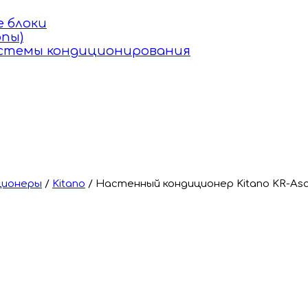
 блоки
пы)
истемы кондиционирования
ционеры
/
Kitano
/
Настенный кондиционер Kitano KR-Asagir