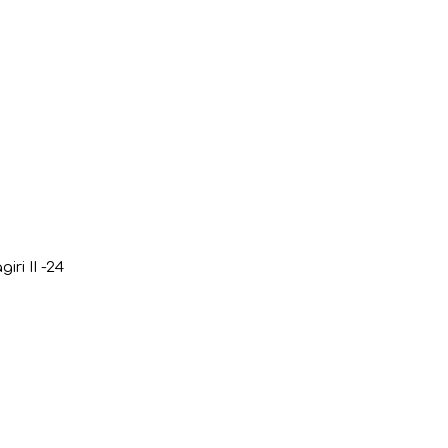
i II -24