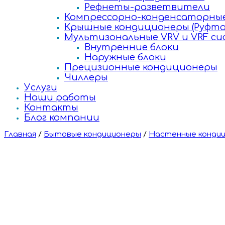
Рефнеты-разветвители
Компрессорно-конденсаторные
Крышные кондиционеры (Руфто
Мультизональные VRV и VRF с
Внутренние блоки
Наружные блоки
Прецизионные кондиционеры
Чиллеры
Услуги
Наши работы
Контакты
Блог компании
Главная
/
Бытовые кондиционеры
/
Настенные конди