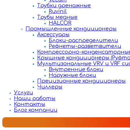
Трубки дренажные
Ruvinil
Трубы медные
HALCOR
Промышленные кондиционеры
Аксессуары
Блоки-распределители
Рефнеты-разветвители
Компрессорно-конденсаторные
Крышные кондиционеры (Руфто
Мультизональные VRV и VRF с
Внутренние блоки
Наружные блоки
Прецизионные кондиционеры
Чиллеры
Услуги
Наши работы
Контакты
Блог компании