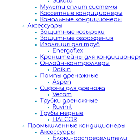
Sakata
Мульти сплит системы
Кассетные кондиционеры
Канальные кондиционеры
Аксессуары
Защитные козырьки
Защитные ограждения
Изоляция для труб
Energoflex
Кронштейны для кондиционер
Онлайн-контроллеры
Daikin
Помпы дренажные
Aspen
Сифоны для дренажа
Vecam
Трубки дренажные
Ruvinil
Трубы медные
HALCOR
Промышленные кондиционеры
Аксессуары
Блоки-распределители