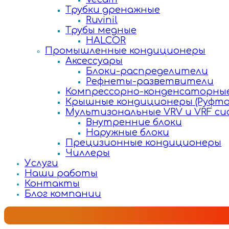
Трубки дренажные
Ruvinil
Трубы медные
HALCOR
Промышленные кондиционеры
Аксессуары
Блоки-распределители
Рефнеты-разветвители
Компрессорно-конденсаторные
Крышные кондиционеры (Руфто
Мультизональные VRV и VRF с
Внутренние блоки
Наружные блоки
Прецизионные кондиционеры
Чиллеры
Услуги
Наши работы
Контакты
Блог компании