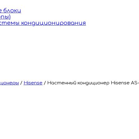
 блоки
пы)
истемы кондиционирования
ционеры
/
Hisense
/
Настенный кондиционер Hisense AS