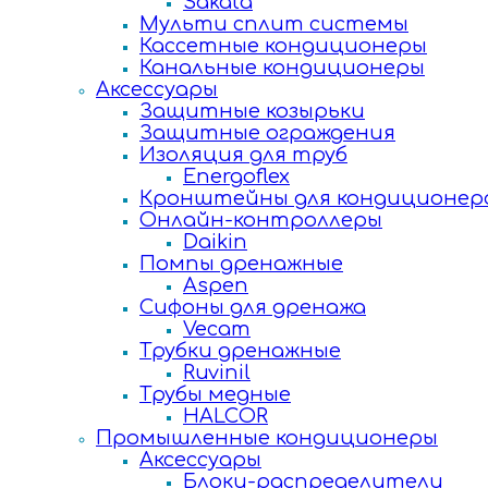
Sakata
Мульти сплит системы
Кассетные кондиционеры
Канальные кондиционеры
Аксессуары
Защитные козырьки
Защитные ограждения
Изоляция для труб
Energoflex
Кронштейны для кондиционер
Онлайн-контроллеры
Daikin
Помпы дренажные
Aspen
Сифоны для дренажа
Vecam
Трубки дренажные
Ruvinil
Трубы медные
HALCOR
Промышленные кондиционеры
Аксессуары
Блоки-распределители