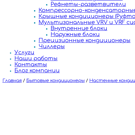
Рефнеты-разветвители
Компрессорно-конденсаторные
Крышные кондиционеры (Руфто
Мультизональные VRV и VRF с
Внутренние блоки
Наружные блоки
Прецизионные кондиционеры
Чиллеры
Услуги
Наши работы
Контакты
Блог компании
Главная
/
Бытовые кондиционеры
/
Настенные конди