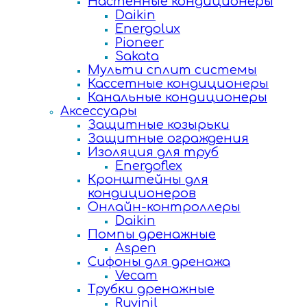
Настенные кондиционеры
Daikin
Energolux
Pioneer
Sakata
Мульти сплит системы
Кассетные кондиционеры
Канальные кондиционеры
Аксессуары
Защитные козырьки
Защитные ограждения
Изоляция для труб
Energoflex
Кронштейны для
кондиционеров
Онлайн-контроллеры
Daikin
Помпы дренажные
Aspen
Сифоны для дренажа
Vecam
Трубки дренажные
Ruvinil