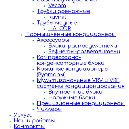
Vecam
Трубки дренажные
Ruvinil
Трубы медные
HALCOR
Промышленные кондиционеры
Аксессуары
Блоки-распределители
Рефнеты-разветвители
Компрессорно-
конденсаторные блоки
Крышные кондиционеры
(Руфтопы)
Мультизональные VRV и VRF
системы кондиционирования
Внутренние блоки
Наружные блоки
Прецизионные кондиционеры
Чиллеры
Услуги
Наши работы
Контакты