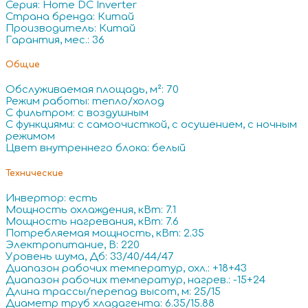
Серия: Home DC Inverter
Страна бренда: Китай
Производитель: Китай
Гарантия, мес.: 36
Общие
Обслуживаемая площадь, м²: 70
Режим работы: тепло/холод
С фильтром: с воздушным
С функциями: с самоочисткой, с осушением, с ночным
режимом
Цвет внутреннего блока: белый
Технические
Инвертор: есть
Мощность охлаждения, кВт: 7.1
Мощность нагревания, кВт: 7.6
Потребляемая мощность, кВт: 2.35
Электропитание, В: 220
Уровень шума, Дб: 33/40/44/47
Диапазон рабочих температур, охл.: +18+43
Диапазон рабочих температур, нагрев.: -15+24
Длина трассы/перепад высот, м: 25/15
Диаметр труб хладагента: 6.35/15.88