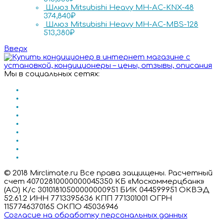
Шлюз Mitsubishi Heavy MH-AC-KNX-48
374,840
₽
Шлюз Mitsubishi Heavy MH-AC-MBS-128
513,380
₽
Вверх
Мы в социальных сетях:
© 2018 Mirclimate.ru Все права защищены. Расчетный
счет 40702810000000045350 КБ «Москоммерцбанк»
(АО) К/с 30101810500000000951 БИК 044599951 ОКВЭД
52.61.2 ИНН 7713395636 КПП 771301001 ОГРН
1157746370165 ОКПО 45036946
Согласие на обработку персональных данных