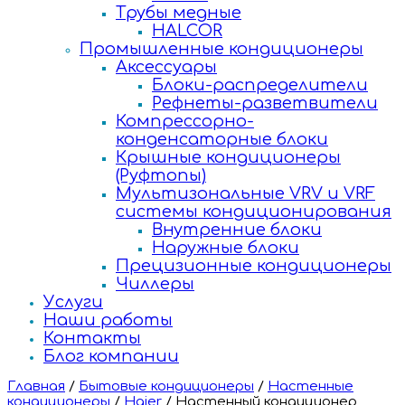
Трубы медные
HALCOR
Промышленные кондиционеры
Аксессуары
Блоки-распределители
Рефнеты-разветвители
Компрессорно-
конденсаторные блоки
Крышные кондиционеры
(Руфтопы)
Мультизональные VRV и VRF
системы кондиционирования
Внутренние блоки
Наружные блоки
Прецизионные кондиционеры
Чиллеры
Услуги
Наши работы
Контакты
Блог компании
Главная
/
Бытовые кондиционеры
/
Настенные
кондиционеры
/
Haier
/
Настенный кондиционер