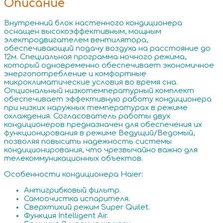
Описание
Внутренний блок настенного кондиционера
оснащен высокоэффективным, мощным
электродвигателем вентилятора,
обеспечивающий подачу воздуха на расстояние до
12м. Специальная программа ночного режима,
который одновременно обеспечивает экономичное
энергопотребление и комфортные
микроклиматические условия во время сна.
Опциональный низкотемпературный комплект
обеспечивает эффективную работу кондиционера
при низких наружных температурах в режиме
охлаждения. Согласователь работы двух
кондиционеров предназначен для обеспечения их
функционирования в режиме Ведущий/Ведомый,
позволяя повысить надежность системы
кондиционирования, что чрезвычайно важно для
телекоммуникационных объектов.
Особенности кондиционера Haier:
Антигрибковый фильтр.
Самоочистка испарителя.
Сверхтихий режим Super Quilet.
Функция Intelligent Air.