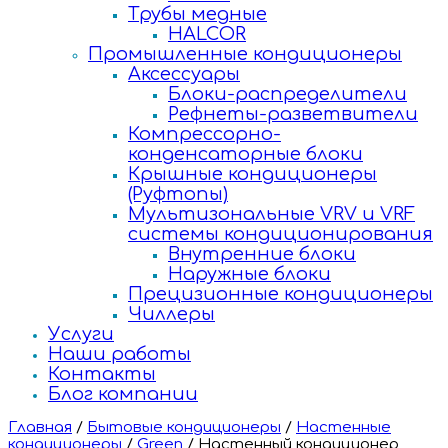
Трубы медные
HALCOR
Промышленные кондиционеры
Аксессуары
Блоки-распределители
Рефнеты-разветвители
Компрессорно-
конденсаторные блоки
Крышные кондиционеры
(Руфтопы)
Мультизональные VRV и VRF
системы кондиционирования
Внутренние блоки
Наружные блоки
Прецизионные кондиционеры
Чиллеры
Услуги
Наши работы
Контакты
Блог компании
Главная
/
Бытовые кондиционеры
/
Настенные
кондиционеры
/
Green
/
Настенный кондиционер