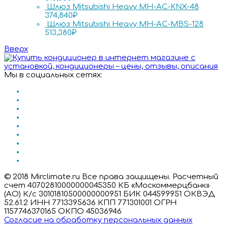
Шлюз Mitsubishi Heavy MH-AC-KNX-48
374,840
₽
Шлюз Mitsubishi Heavy MH-AC-MBS-128
513,380
₽
Вверх
Мы в социальных сетях:
© 2018 Mirclimate.ru Все права защищены. Расчетный
счет 40702810000000045350 КБ «Москоммерцбанк»
(АО) К/с 30101810500000000951 БИК 044599951 ОКВЭД
52.61.2 ИНН 7713395636 КПП 771301001 ОГРН
1157746370165 ОКПО 45036946
Согласие на обработку персональных данных