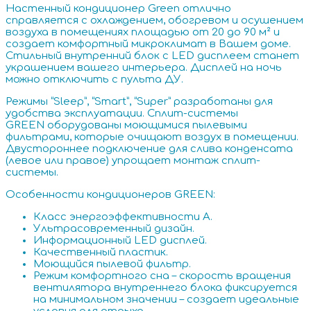
Настенный кондиционер Green отлично
справляется с охлаждением, обогревом и осушением
воздуха в помещениях площадью от 20 до 90 м² и
создает комфортный микроклимат в Вашем доме.
Стильный внутренний блок с LED дисплеем станет
украшением вашего интерьера. Дисплей на ночь
можно отключить с пульта ДУ.
Режимы “Sleep”, “Smart”, “Super” разработаны для
удобства эксплуатации. Сплит-системы
GREEN оборудованы моющимися пылевыми
фильтрами, которые очищают воз­дух в помещении.
Двустороннее подключение для слива конденсата
(левое или правое) упрощает монтаж сплит-
системы.
Особенности кондиционеров GREEN:
Класс энергоэффективности А.
Ультрасовременный дизайн.
Информационный LED дисплей.
Качественный пластик.
Моющийся пылевой фильтр.
Режим комфортного сна – скорость вращения
вентилятора внутреннего блока фиксируется
на минимальном значении – создает идеальные