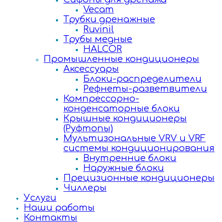
Vecam
Трубки дренажные
Ruvinil
Трубы медные
HALCOR
Промышленные кондиционеры
Аксессуары
Блоки-распределители
Рефнеты-разветвители
Компрессорно-
конденсаторные блоки
Крышные кондиционеры
(Руфтопы)
Мультизональные VRV и VRF
системы кондиционирования
Внутренние блоки
Наружные блоки
Прецизионные кондиционеры
Чиллеры
Услуги
Наши работы
Контакты