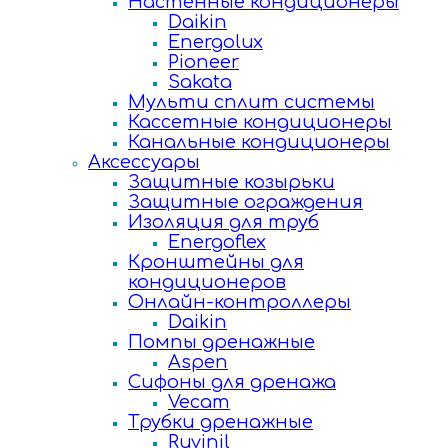
Настенные кондиционеры
Daikin
Energolux
Pioneer
Sakata
Мульти сплит системы
Кассетные кондиционеры
Канальные кондиционеры
Аксессуары
Защитные козырьки
Защитные ограждения
Изоляция для труб
Energoflex
Кронштейны для
кондиционеров
Онлайн-контроллеры
Daikin
Помпы дренажные
Aspen
Сифоны для дренажа
Vecam
Трубки дренажные
Ruvinil