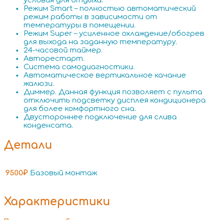
условия для отдыха.
Режим Smart – полностью автоматический
режим работы в зависимости от
температуры в помещении.
Режим Super – усиленное охлаждение/обогрев
для выхода на заданную температуру.
24-часовой таймер.
Авторестарт.
Система самодиагностики.
Автоматическое вертикальное качание
жалюзи.
Диммер. Данная функция позволяет с пульта
отключить подсветку дисплея кондиционера
для более комфортного сна.
Двустороннее подключение для слива
конденсата.
Детали
9500₽
Базовый монтаж
Характеристики