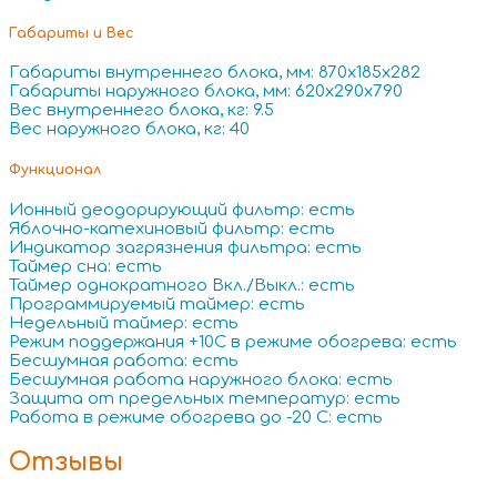
Габариты и Вес
Габариты внутреннего блока, мм: 870x185x282
Габариты наружного блока, мм: 620x290x790
Вес внутреннего блока, кг: 9.5
Вес наружного блока, кг: 40
Функционал
Ионный деодорирующий фильтр: есть
Яблочно-катехиновый фильтр: есть
Индикатор загрязнения фильтра: есть
Таймер сна: есть
Таймер однократного Вкл./Выкл.: есть
Программируемый таймер: есть
Недельный таймер: есть
Режим поддержания +10С в режиме обогрева: есть
Бесшумная работа: есть
Бесшумная работа наружного блока: есть
Защита от предельных температур: есть
Работа в режиме обогрева до -20 С: есть
Отзывы