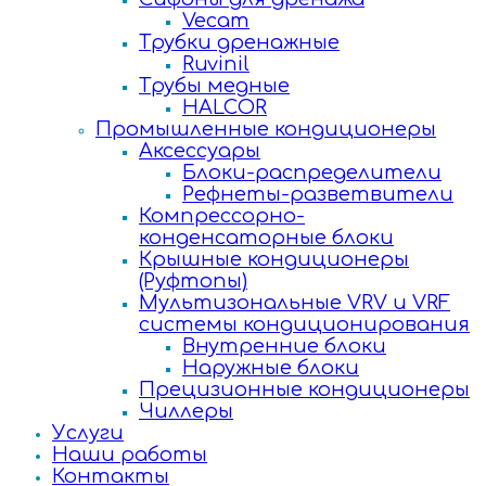
Vecam
Трубки дренажные
Ruvinil
Трубы медные
HALCOR
Промышленные кондиционеры
Аксессуары
Блоки-распределители
Рефнеты-разветвители
Компрессорно-
конденсаторные блоки
Крышные кондиционеры
(Руфтопы)
Мультизональные VRV и VRF
системы кондиционирования
Внутренние блоки
Наружные блоки
Прецизионные кондиционеры
Чиллеры
Услуги
Наши работы
Контакты