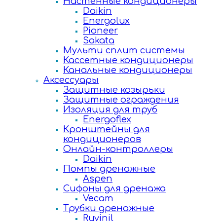
Настенные кондиционеры
Daikin
Energolux
Pioneer
Sakata
Мульти сплит системы
Кассетные кондиционеры
Канальные кондиционеры
Аксессуары
Защитные козырьки
Защитные ограждения
Изоляция для труб
Energoflex
Кронштейны для
кондиционеров
Онлайн-контроллеры
Daikin
Помпы дренажные
Aspen
Сифоны для дренажа
Vecam
Трубки дренажные
Ruvinil