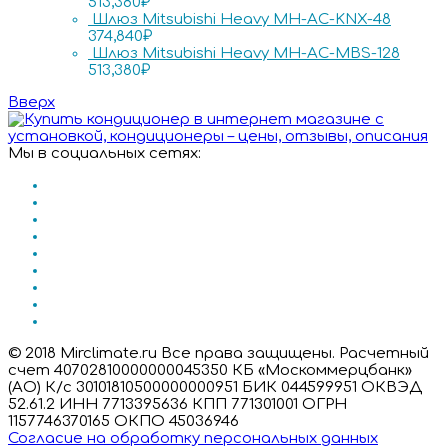
513,380
₽
Шлюз Mitsubishi Heavy MH-AC-KNX-48
374,840
₽
Шлюз Mitsubishi Heavy MH-AC-MBS-128
513,380
₽
Вверх
Мы в социальных сетях:
© 2018 Mirclimate.ru Все права защищены. Расчетный
счет 40702810000000045350 КБ «Москоммерцбанк»
(АО) К/с 30101810500000000951 БИК 044599951 ОКВЭД
52.61.2 ИНН 7713395636 КПП 771301001 ОГРН
1157746370165 ОКПО 45036946
Согласие на обработку персональных данных