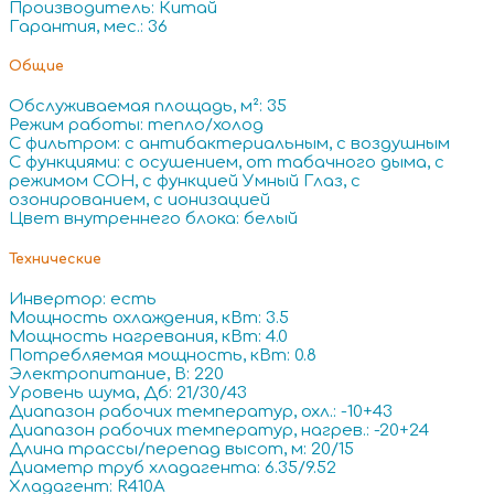
Производитель: Китай
Гарантия, мес.: 36
Общие
Обслуживаемая площадь, м²: 35
Режим работы: тепло/холод
С фильтром: с антибактериальным, с воздушным
С функциями: с осушением, от табачного дыма, с
режимом СОН, с функцией Умный Глаз, с
озонированием, с ионизацией
Цвет внутреннего блока: белый
Технические
Инвертор: есть
Мощность охлаждения, кВт: 3.5
Мощность нагревания, кВт: 4.0
Потребляемая мощность, кВт: 0.8
Электропитание, В: 220
Уровень шума, Дб: 21/30/43
Диапазон рабочих температур, охл.: -10+43
Диапазон рабочих температур, нагрев.: -20+24
Длина трассы/перепад высот, м: 20/15
Диаметр труб хладагента: 6.35/9.52
Хладагент: R410A