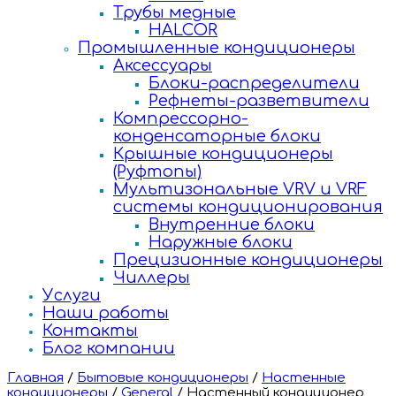
Трубы медные
HALCOR
Промышленные кондиционеры
Аксессуары
Блоки-распределители
Рефнеты-разветвители
Компрессорно-
конденсаторные блоки
Крышные кондиционеры
(Руфтопы)
Мультизональные VRV и VRF
системы кондиционирования
Внутренние блоки
Наружные блоки
Прецизионные кондиционеры
Чиллеры
Услуги
Наши работы
Контакты
Блог компании
Главная
/
Бытовые кондиционеры
/
Настенные
кондиционеры
/
General
/
Настенный кондиционер