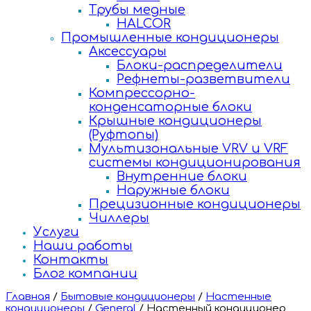
Трубы медные
HALCOR
Промышленные кондиционеры
Аксессуары
Блоки-распределители
Рефнеты-разветвители
Компрессорно-
конденсаторные блоки
Крышные кондиционеры
(Руфтопы)
Мультизональные VRV и VRF
системы кондиционирования
Внутренние блоки
Наружные блоки
Прецизионные кондиционеры
Чиллеры
Услуги
Наши работы
Контакты
Блог компании
Главная
/
Бытовые кондиционеры
/
Настенные
кондиционеры
/
General
/
Настенный кондиционер