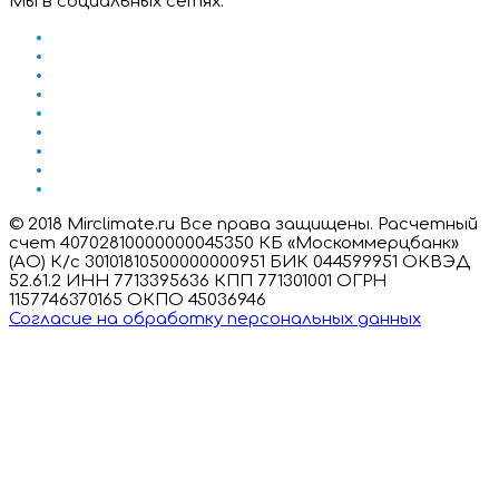
Мы в социальных сетях:
© 2018 Mirclimate.ru Все права защищены. Расчетный
счет 40702810000000045350 КБ «Москоммерцбанк»
(АО) К/с 30101810500000000951 БИК 044599951 ОКВЭД
52.61.2 ИНН 7713395636 КПП 771301001 ОГРН
1157746370165 ОКПО 45036946
Согласие на обработку персональных данных