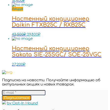
16,400
₽
Акция
Настенный кондиционер
Daikin FTXB25C / RXB25C
43,500
₽
39,800
₽
Настенный кондиционер
Sakata SIE-25SGC/ SOE-25VGC
27,200
₽
Подписка на новости. Получайте информацию об
актуальных акциях и новых товарах.
Подписаться
by Opt-In Hound