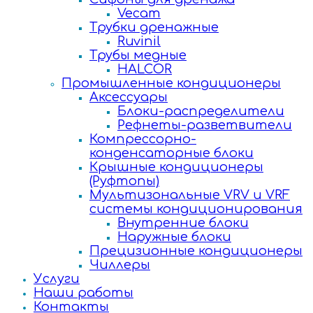
Vecam
Трубки дренажные
Ruvinil
Трубы медные
HALCOR
Промышленные кондиционеры
Аксессуары
Блоки-распределители
Рефнеты-разветвители
Компрессорно-
конденсаторные блоки
Крышные кондиционеры
(Руфтопы)
Мультизональные VRV и VRF
системы кондиционирования
Внутренние блоки
Наружные блоки
Прецизионные кондиционеры
Чиллеры
Услуги
Наши работы
Контакты