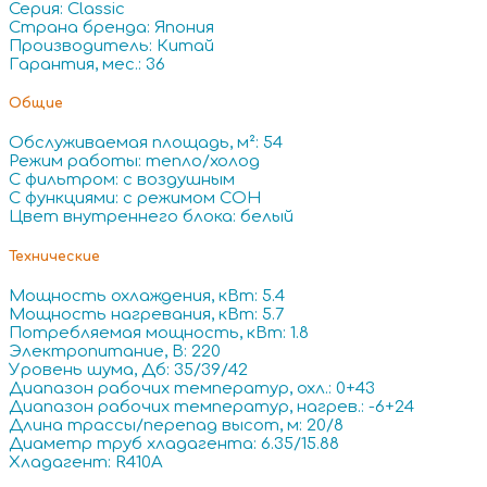
Серия: Classic
Страна бренда: Япония
Производитель: Китай
Гарантия, мес.: 36
Общие
Обслуживаемая площадь, м²: 54
Режим работы: тепло/холод
С фильтром: с воздушным
С функциями: с режимом СОН
Цвет внутреннего блока: белый
Технические
Мощность охлаждения, кВт: 5.4
Мощность нагревания, кВт: 5.7
Потребляемая мощность, кВт: 1.8
Электропитание, В: 220
Уровень шума, Дб: 35/39/42
Диапазон рабочих температур, охл.: 0+43
Диапазон рабочих температур, нагрев.: -6+24
Длина трассы/перепад высот, м: 20/8
Диаметр труб хладагента: 6.35/15.88
Хладагент: R410A