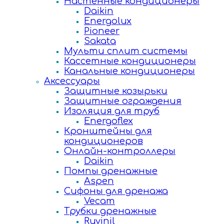
Настенные кондиционеры
Daikin
Energolux
Pioneer
Sakata
Мульти сплит системы
Кассетные кондиционеры
Канальные кондиционеры
Аксессуары
Защитные козырьки
Защитные ограждения
Изоляция для труб
Energoflex
Кронштейны для
кондиционеров
Онлайн-контроллеры
Daikin
Помпы дренажные
Aspen
Сифоны для дренажа
Vecam
Трубки дренажные
Ruvinil