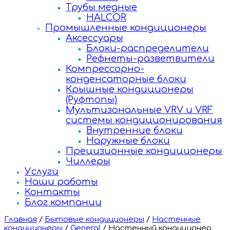
Трубы медные
HALCOR
Промышленные кондиционеры
Аксессуары
Блоки-распределители
Рефнеты-разветвители
Компрессорно-
конденсаторные блоки
Крышные кондиционеры
(Руфтопы)
Мультизональные VRV и VRF
системы кондиционирования
Внутренние блоки
Наружные блоки
Прецизионные кондиционеры
Чиллеры
Услуги
Наши работы
Контакты
Блог компании
Главная
/
Бытовые кондиционеры
/
Настенные
кондиционеры
/
General
/
Настенный кондиционер