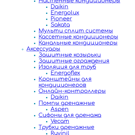
Настенные кондиционеры
Daikin
Energolux
Pioneer
Sakata
Мульти сплит системы
Кассетные кондиционеры
Канальные кондиционеры
Аксессуары
Защитные козырьки
Защитные ограждения
Изоляция для труб
Energoflex
Кронштейны для
кондиционеров
Онлайн-контроллеры
Daikin
Помпы дренажные
Aspen
Сифоны для дренажа
Vecam
Трубки дренажные
Ruvinil