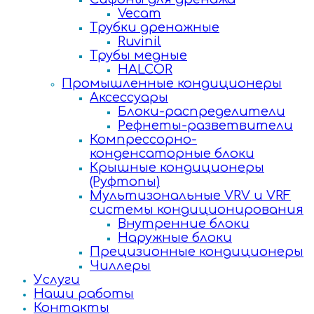
Vecam
Трубки дренажные
Ruvinil
Трубы медные
HALCOR
Промышленные кондиционеры
Аксессуары
Блоки-распределители
Рефнеты-разветвители
Компрессорно-
конденсаторные блоки
Крышные кондиционеры
(Руфтопы)
Мультизональные VRV и VRF
системы кондиционирования
Внутренние блоки
Наружные блоки
Прецизионные кондиционеры
Чиллеры
Услуги
Наши работы
Контакты