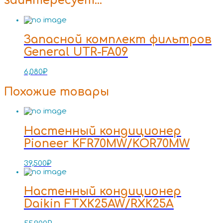
заинтересует…
Запасной комплект фильтров
General UTR-FA09
6,080
₽
Похожие товары
Настенный кондиционер
Pioneer KFR70MW/KOR70MW
39,500
₽
Настенный кондиционер
Daikin FTXK25AW/RXK25A