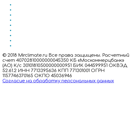
© 2018 Mirclimate.ru Все права защищены. Расчетный
счет 40702810000000045350 КБ «Москоммерцбанк»
(АО) К/с 30101810500000000951 БИК 044599951 ОКВЭД
52.61.2 ИНН 7713395636 КПП 771301001 ОГРН
1157746370165 ОКПО 45036946
Согласие на обработку персональных данных