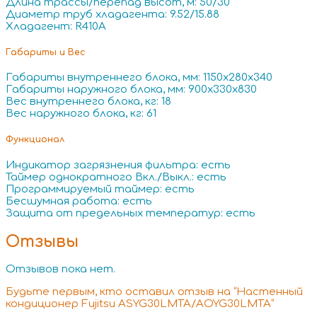
Длина трассы/перепад высот, м: 50/30
Диаметр труб хладагента: 9.52/15.88
Хладагент: R410A
Габариты и Вес
Габариты внутреннего блока, мм: 1150x280x340
Габариты наружного блока, мм: 900x330x830
Вес внутреннего блока, кг: 18
Вес наружного блока, кг: 61
Функционал
Индикатор загрязнения фильтра: есть
Таймер однократного Вкл./Выкл.: есть
Программируемый таймер: есть
Бесшумная работа: есть
Защита от предельных температур: есть
Отзывы
Отзывов пока нет.
Будьте первым, кто оставил отзыв на “Настенный
кондиционер Fujitsu ASYG30LMTA/AOYG30LMTA”