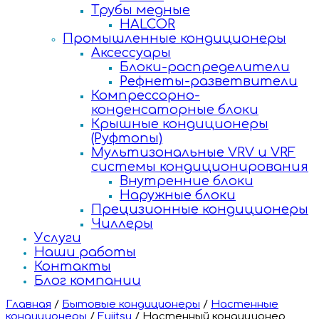
Трубы медные
HALCOR
Промышленные кондиционеры
Аксессуары
Блоки-распределители
Рефнеты-разветвители
Компрессорно-
конденсаторные блоки
Крышные кондиционеры
(Руфтопы)
Мультизональные VRV и VRF
системы кондиционирования
Внутренние блоки
Наружные блоки
Прецизионные кондиционеры
Чиллеры
Услуги
Наши работы
Контакты
Блог компании
Главная
/
Бытовые кондиционеры
/
Настенные
кондиционеры
/
Fujitsu
/
Настенный кондиционер