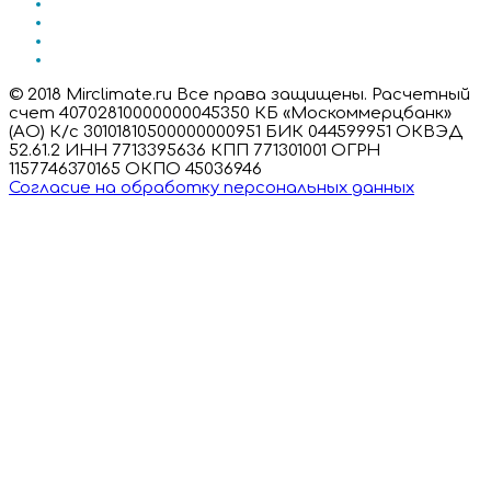
© 2018 Mirclimate.ru Все права защищены. Расчетный
счет 40702810000000045350 КБ «Москоммерцбанк»
(АО) К/с 30101810500000000951 БИК 044599951 ОКВЭД
52.61.2 ИНН 7713395636 КПП 771301001 ОГРН
1157746370165 ОКПО 45036946
Согласие на обработку персональных данных