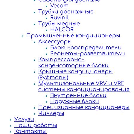
Vecam
Трубки дренажные
Ruvinil
Трубы медные
HALCOR
Промышленные кондиционеры
Аксессуары
Блоки-распределители
Рефнеты-разветвители
Компрессорно-
конденсаторные блоки
Крышные кондиционеры
(Руфтопы)
Мультизональные VRV и VRF
системы кондиционирования
Внутренние блоки
Наружные блоки
Прецизионные кондиционеры
Чиллеры
Услуги
Наши работы
Контакты