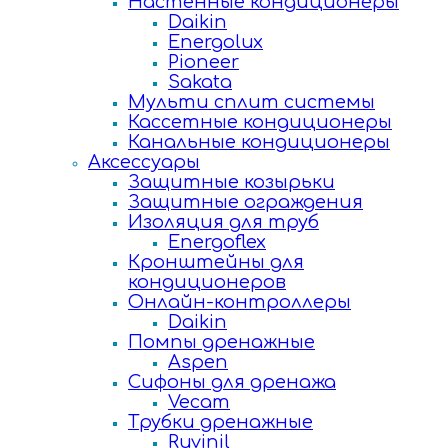
Настенные кондиционеры
Daikin
Energolux
Pioneer
Sakata
Мульти сплит системы
Кассетные кондиционеры
Канальные кондиционеры
Аксессуары
Защитные козырьки
Защитные ограждения
Изоляция для труб
Energoflex
Кронштейны для
кондиционеров
Онлайн-контроллеры
Daikin
Помпы дренажные
Aspen
Сифоны для дренажа
Vecam
Трубки дренажные
Ruvinil