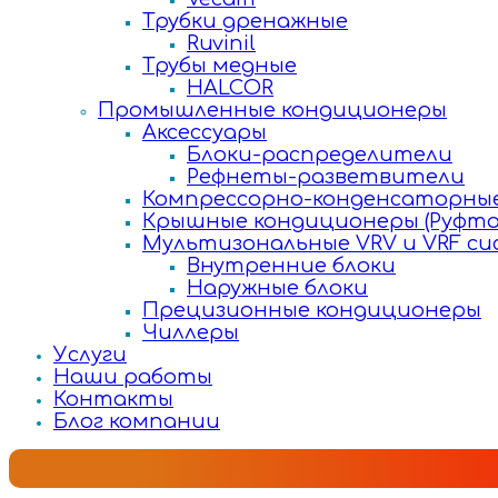
Трубки дренажные
Ruvinil
Трубы медные
HALCOR
Промышленные кондиционеры
Аксессуары
Блоки-распределители
Рефнеты-разветвители
Компрессорно-конденсаторные
Крышные кондиционеры (Руфто
Мультизональные VRV и VRF с
Внутренние блоки
Наружные блоки
Прецизионные кондиционеры
Чиллеры
Услуги
Наши работы
Контакты
Блог компании