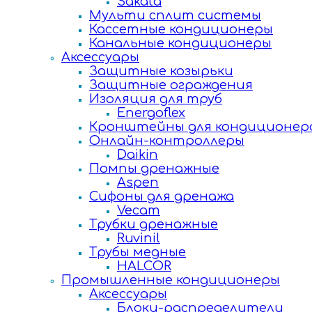
Sakata
Мульти сплит системы
Кассетные кондиционеры
Канальные кондиционеры
Аксессуары
Защитные козырьки
Защитные ограждения
Изоляция для труб
Energoflex
Кронштейны для кондиционер
Онлайн-контроллеры
Daikin
Помпы дренажные
Aspen
Сифоны для дренажа
Vecam
Трубки дренажные
Ruvinil
Трубы медные
HALCOR
Промышленные кондиционеры
Аксессуары
Блоки-распределители