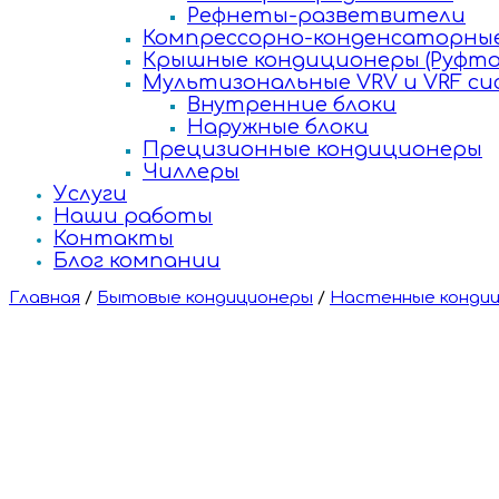
Рефнеты-разветвители
Компрессорно-конденсаторные
Крышные кондиционеры (Руфто
Мультизональные VRV и VRF с
Внутренние блоки
Наружные блоки
Прецизионные кондиционеры
Чиллеры
Услуги
Наши работы
Контакты
Блог компании
Главная
/
Бытовые кондиционеры
/
Настенные конди