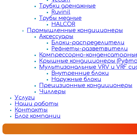
Трубки дренажные
Ruvinil
Трубы медные
HALCOR
Промышленные кондиционеры
Аксессуары
Блоки-распределители
Рефнеты-разветвители
Компрессорно-конденсаторные
Крышные кондиционеры (Руфто
Мультизональные VRV и VRF с
Внутренние блоки
Наружные блоки
Прецизионные кондиционеры
Чиллеры
Услуги
Наши работы
Контакты
Блог компании