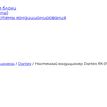
 блоки
пы)
истемы кондиционирования
ционеры
/
Dantex
/
Настенный кондиционер Dantex RK-