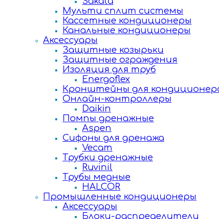
Sakata
Мульти сплит системы
Кассетные кондиционеры
Канальные кондиционеры
Аксессуары
Защитные козырьки
Защитные ограждения
Изоляция для труб
Energoflex
Кронштейны для кондиционер
Онлайн-контроллеры
Daikin
Помпы дренажные
Aspen
Сифоны для дренажа
Vecam
Трубки дренажные
Ruvinil
Трубы медные
HALCOR
Промышленные кондиционеры
Аксессуары
Блоки-распределители