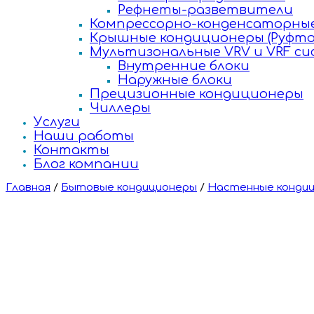
Рефнеты-разветвители
Компрессорно-конденсаторные
Крышные кондиционеры (Руфто
Мультизональные VRV и VRF с
Внутренние блоки
Наружные блоки
Прецизионные кондиционеры
Чиллеры
Услуги
Наши работы
Контакты
Блог компании
Главная
/
Бытовые кондиционеры
/
Настенные конди