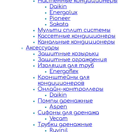
Настенные кондиционеры
Daikin
Energolux
Pioneer
Sakata
Мульти сплит системы
Кассетные кондиционеры
Канальные кондиционеры
Аксессуары
Защитные козырьки
Защитные ограждения
Изоляция для труб
Energoflex
Кронштейны для
кондиционеров
Онлайн-контроллеры
Daikin
Помпы дренажные
Aspen
Сифоны для дренажа
Vecam
Трубки дренажные
Ruvinil