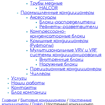
Трубы медные
HALCOR
Промышленные кондиционеры
Аксессуары
Блоки-распределители
Рефнеты-разветвители
Компрессорно-
конденсаторные блоки
Крышные кондиционеры
(Руфтопы)
Мультизональные VRV и VRF
системы кондиционирования
Внутренние блоки
Наружные блоки
Прецизионные кондиционеры
Чиллеры
Услуги
Наши работы
Контакты
Блог компании
Главная
/
Бытовые кондиционеры
/
Настенные
кондиционеры
/
Daikin
/
Настенный кондиционер