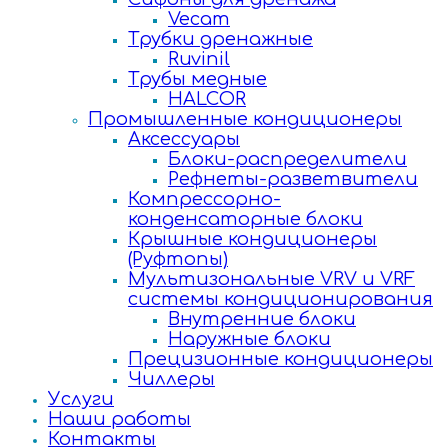
Vecam
Трубки дренажные
Ruvinil
Трубы медные
HALCOR
Промышленные кондиционеры
Аксессуары
Блоки-распределители
Рефнеты-разветвители
Компрессорно-
конденсаторные блоки
Крышные кондиционеры
(Руфтопы)
Мультизональные VRV и VRF
системы кондиционирования
Внутренние блоки
Наружные блоки
Прецизионные кондиционеры
Чиллеры
Услуги
Наши работы
Контакты