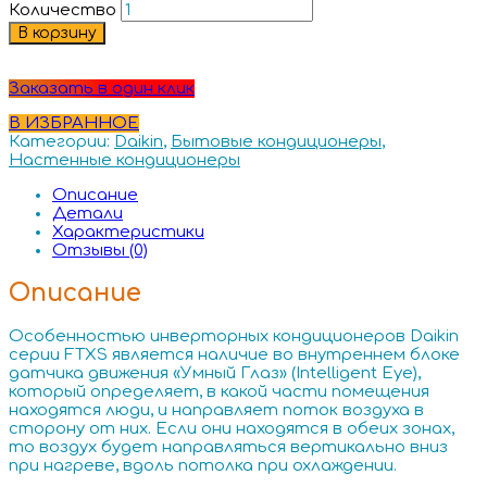
Количество
В корзину
Заказать в один клик
В ИЗБРАННОЕ
Категории:
Daikin
,
Бытовые кондиционеры
,
Настенные кондиционеры
Описание
Детали
Характеристики
Отзывы (0)
Описание
Особенностью инверторных кондиционеров Daikin
серии FTXS является наличие во внутреннем блоке
датчика движения «Умный Глаз» (Intelligent Eye),
который определяет, в какой части помещения
находятся люди, и направляет поток воздуха в
сторону от них. Если они находятся в обеих зонах,
то воздух будет направляться вертикально вниз
при нагреве, вдоль потолка при охлаждении.