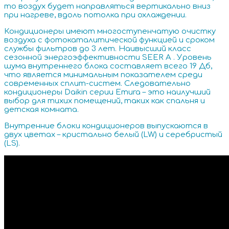
то воздух будет направляться вертикально вниз
при нагреве, вдоль потолка при охлаждении.
Кондиционеры имеют многоступенчатую очистку
воздуха с фотокаталитической функцией и сроком
службы фильтров до 3 лет. Наивысший класс
сезонной энергоэффективности SEER A . Уровень
шума внутреннего блока составляет всего 19 Дб,
что является минимальным показателем среди
современных сплит-систем. Следовательно
кондиционеры Daikin серии Emura – это наилучший
выбор для тихих помещений, таких как спальня и
детская комната.
Внутренние блоки кондиционеров выпускаются в
двух цветах – кристально белый (LW) и серебристый
(LS).