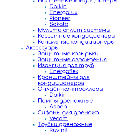
Настенные кондиционеры
Daikin
Energolux
Pioneer
Sakata
Мульти сплит системы
Кассетные кондиционеры
Канальные кондиционеры
Аксессуары
Защитные козырьки
Защитные ограждения
Изоляция для труб
Energoflex
Кронштейны для
кондиционеров
Онлайн-контроллеры
Daikin
Помпы дренажные
Aspen
Сифоны для дренажа
Vecam
Трубки дренажные
Ruvinil