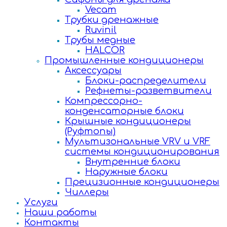
Vecam
Трубки дренажные
Ruvinil
Трубы медные
HALCOR
Промышленные кондиционеры
Аксессуары
Блоки-распределители
Рефнеты-разветвители
Компрессорно-
конденсаторные блоки
Крышные кондиционеры
(Руфтопы)
Мультизональные VRV и VRF
системы кондиционирования
Внутренние блоки
Наружные блоки
Прецизионные кондиционеры
Чиллеры
Услуги
Наши работы
Контакты