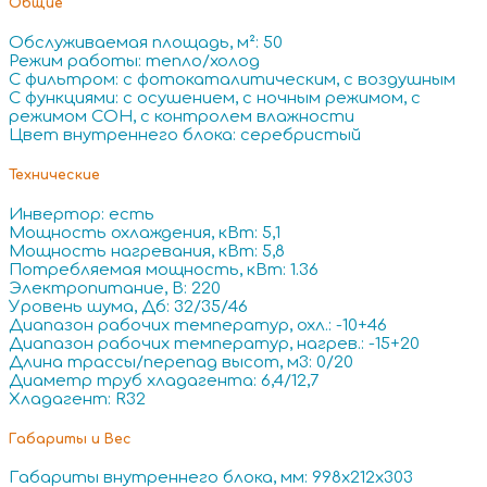
Общие
Обслуживаемая площадь, м²: 50
Режим работы: тепло/холод
С фильтром: с фотокаталитическим, с воздушным
С функциями: с осушением, с ночным режимом, с
режимом СОН, с контролем влажности
Цвет внутреннего блока: серебристый
Технические
Инвертор: есть
Мощность охлаждения, кВт: 5,1
Мощность нагревания, кВт: 5,8
Потребляемая мощность, кВт: 1.36
Электропитание, В: 220
Уровень шума, Дб: 32/35/46
Диапазон рабочих температур, охл.: -10+46
Диапазон рабочих температур, нагрев.: -15+20
Длина трассы/перепад высот, м3: 0/20
Диаметр труб хладагента: 6,4/12,7
Хладагент: R32
Габариты и Вес
Габариты внутреннего блока, мм: 998x212x303