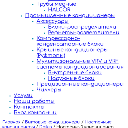
Трубы медные
HALCOR
Промышленные кондиционеры
Аксессуары
Блоки-распределители
Рефнеты-разветвители
Компрессорно-
конденсаторные блоки
Крышные кондиционеры
(Руфтопы)
Мультизональные VRV и VRF
системы кондиционирования
Внутренние блоки
Наружные блоки
Прецизионные кондиционеры
Чиллеры
Услуги
Наши работы
Контакты
Блог компании
Главная
/
Бытовые кондиционеры
/
Настенные
кондиционеры
/
Daikin
/
Настенный кондиционер