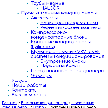
Трубы медные
HALCOR
Промышленные кондиционеры
Аксессуары
Блоки-распределители
Рефнеты-разветвители
Компрессорно-
конденсаторные блоки
Крышные кондиционеры
(Руфтопы)
Мультизональные VRV и VRF
системы кондиционирования
Внутренние блоки
Наружные блоки
Прецизионные кондиционеры
Чиллеры
Услуги
Наши работы
Контакты
Блог компании
Главная
/
Бытовые кондиционеры
/
Настенные
кондиционеры
/
Daikin
/
Настенный кондиционер