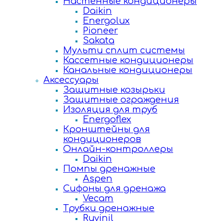
Настенные кондиционеры
Daikin
Energolux
Pioneer
Sakata
Мульти сплит системы
Кассетные кондиционеры
Канальные кондиционеры
Аксессуары
Защитные козырьки
Защитные ограждения
Изоляция для труб
Energoflex
Кронштейны для
кондиционеров
Онлайн-контроллеры
Daikin
Помпы дренажные
Aspen
Сифоны для дренажа
Vecam
Трубки дренажные
Ruvinil