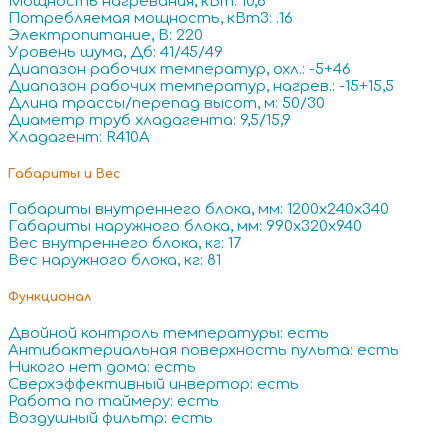
Мощность нагревания, кВт: 10,8
Потребляемая мощность, кВт3: .16
Электропитание, В: 220
Уровень шума, Дб: 41/45/49
Диапазон рабочих температур, охл.: -5+46
Диапазон рабочих температур, нагрев.: -15+15,5
Длина трассы/перепад высот, м: 50/30
Диаметр труб хладагента: 9,5/15,9
Хладагент: R410A
Габариты и Вес
Габариты внутреннего блока, мм: 1200x240x340
Габариты наружного блока, мм: 990x320x940
Вес внутреннего блока, кг: 17
Вес наружного блока, кг: 81
Функционал
Двойной контроль температуры: есть
Антибактериальная поверхность пульта: есть
Никого нет дома: есть
Сверхэффективный инвертор: есть
Работа по таймеру: есть
Воздушный фильтр: есть