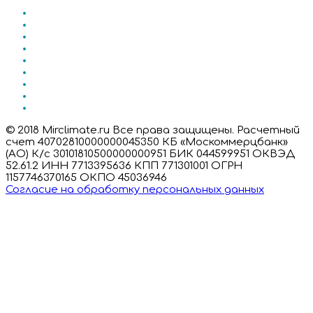
© 2018 Mirclimate.ru Все права защищены. Расчетный
счет 40702810000000045350 КБ «Москоммерцбанк»
(АО) К/с 30101810500000000951 БИК 044599951 ОКВЭД
52.61.2 ИНН 7713395636 КПП 771301001 ОГРН
1157746370165 ОКПО 45036946
Согласие на обработку персональных данных