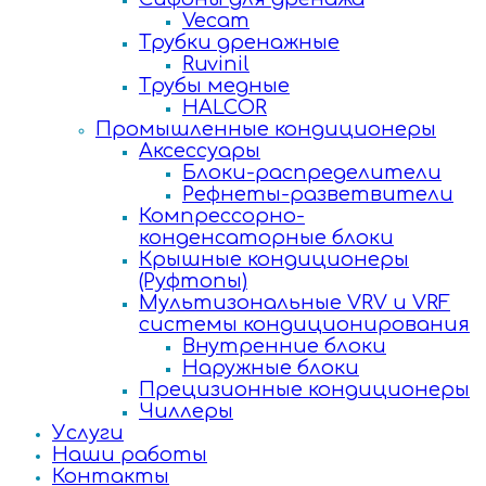
Vecam
Трубки дренажные
Ruvinil
Трубы медные
HALCOR
Промышленные кондиционеры
Аксессуары
Блоки-распределители
Рефнеты-разветвители
Компрессорно-
конденсаторные блоки
Крышные кондиционеры
(Руфтопы)
Мультизональные VRV и VRF
системы кондиционирования
Внутренние блоки
Наружные блоки
Прецизионные кондиционеры
Чиллеры
Услуги
Наши работы
Контакты