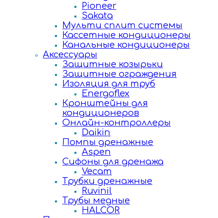
Pioneer
Sakata
Мульти сплит системы
Кассетные кондиционеры
Канальные кондиционеры
Аксессуары
Защитные козырьки
Защитные ограждения
Изоляция для труб
Energoflex
Кронштейны для
кондиционеров
Онлайн-контроллеры
Daikin
Помпы дренажные
Aspen
Сифоны для дренажа
Vecam
Трубки дренажные
Ruvinil
Трубы медные
HALCOR