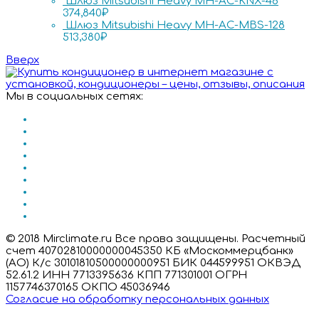
Шлюз Mitsubishi Heavy MH-AC-KNX-48
374,840
₽
Шлюз Mitsubishi Heavy MH-AC-MBS-128
513,380
₽
Вверх
Мы в социальных сетях:
© 2018 Mirclimate.ru Все права защищены. Расчетный
счет 40702810000000045350 КБ «Москоммерцбанк»
(АО) К/с 30101810500000000951 БИК 044599951 ОКВЭД
52.61.2 ИНН 7713395636 КПП 771301001 ОГРН
1157746370165 ОКПО 45036946
Согласие на обработку персональных данных