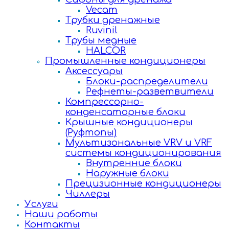
Vecam
Трубки дренажные
Ruvinil
Трубы медные
HALCOR
Промышленные кондиционеры
Аксессуары
Блоки-распределители
Рефнеты-разветвители
Компрессорно-
конденсаторные блоки
Крышные кондиционеры
(Руфтопы)
Мультизональные VRV и VRF
системы кондиционирования
Внутренние блоки
Наружные блоки
Прецизионные кондиционеры
Чиллеры
Услуги
Наши работы
Контакты