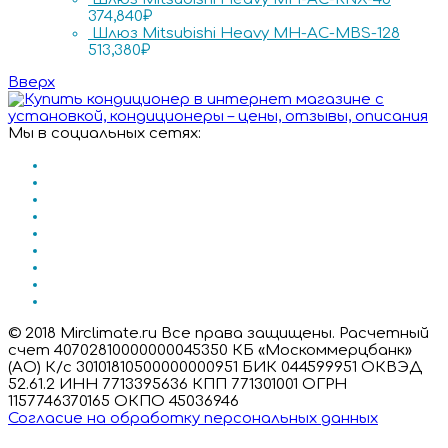
374,840
₽
Шлюз Mitsubishi Heavy MH-AC-MBS-128
513,380
₽
Вверх
Мы в социальных сетях:
© 2018 Mirclimate.ru Все права защищены. Расчетный
счет 40702810000000045350 КБ «Москоммерцбанк»
(АО) К/с 30101810500000000951 БИК 044599951 ОКВЭД
52.61.2 ИНН 7713395636 КПП 771301001 ОГРН
1157746370165 ОКПО 45036946
Согласие на обработку персональных данных