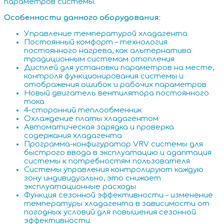
параметров системы.
Особенности данного оборудования:
Управление температурой хладагента
Постоянный комфорт – технология
постоянного нагрева, как альтернатива
традиционным системам отопления
Дисплей для установки параметров на месте,
контроля функционирования системы и
отображения ошибок и рабочих параметров
Новый двигатель вентилятора постоянного
тока
4-сторонний теплообменник
Охлаждение платы хладагентом
Автоматическая зарядка и проверка
содержания хладагента
Программа-конфигуратор VRV системы для
быстрого ввода в эксплуатацию и адаптация
системы к потребностям пользователя
Системы управления контролируют каждую
зону индивидуально, это снижает
эксплуатационные расходы
Функция сезонной эффективности – изменение
температуры хладагента в зависимости от
погодных условий для повышения сезонной
эффективности