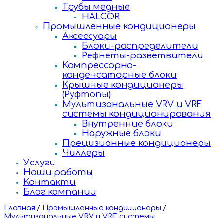
Трубы медные
HALCOR
Промышленные кондиционеры
Аксессуары
Блоки-распределители
Рефнеты-разветвители
Компрессорно-
конденсаторные блоки
Крышные кондиционеры
(Руфтопы)
Мультизональные VRV и VRF
системы кондиционирования
Внутренние блоки
Наружные блоки
Прецизионные кондиционеры
Чиллеры
Услуги
Наши работы
Контакты
Блог компании
Главная
/
Промышленные кондиционеры
/
Мультизональные VRV и VRF системы