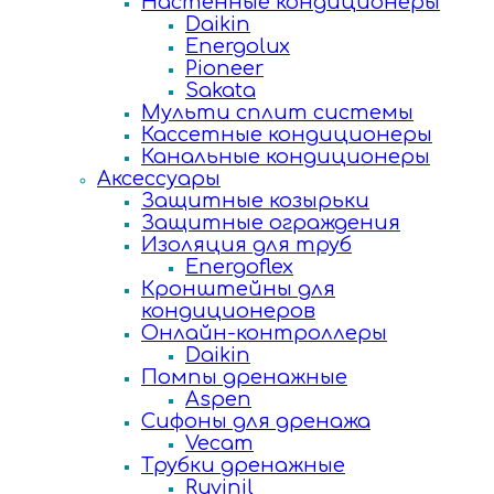
Настенные кондиционеры
Daikin
Energolux
Pioneer
Sakata
Мульти сплит системы
Кассетные кондиционеры
Канальные кондиционеры
Аксессуары
Защитные козырьки
Защитные ограждения
Изоляция для труб
Energoflex
Кронштейны для
кондиционеров
Онлайн-контроллеры
Daikin
Помпы дренажные
Aspen
Сифоны для дренажа
Vecam
Трубки дренажные
Ruvinil