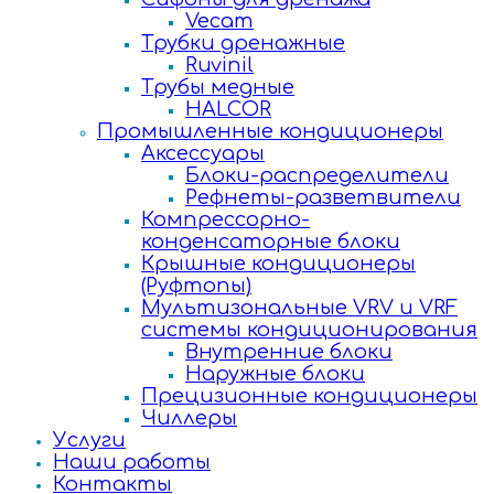
Vecam
Трубки дренажные
Ruvinil
Трубы медные
HALCOR
Промышленные кондиционеры
Аксессуары
Блоки-распределители
Рефнеты-разветвители
Компрессорно-
конденсаторные блоки
Крышные кондиционеры
(Руфтопы)
Мультизональные VRV и VRF
системы кондиционирования
Внутренние блоки
Наружные блоки
Прецизионные кондиционеры
Чиллеры
Услуги
Наши работы
Контакты