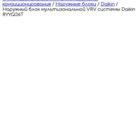
кондиционирования
/
Наружные блоки
/
Daikin
/
Наружный блок мультизональной VRV системы Daikin
RYYQ36T