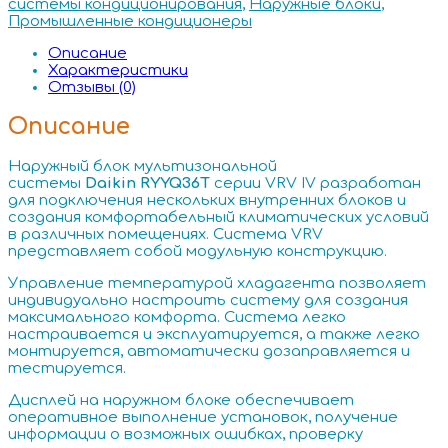
системы кондиционирования
,
Наружные блоки
,
Промышленные кондиционеры
Описание
Характеристики
Отзывы (0)
Описание
Наружный блок мультизональной
системы
Daikin RYYQ36T
серии VRV IV разработан
для подключения нескольких внутренних блоков и
создания комфортабельный климатических условий
в различных помещениях. Система VRV
представляет собой модульную конструкцию.
Управление температурой хладагента позволяет
индивидуально настроить систему для создания
максимального комфорта. Система легко
настраивается и эксплуатируется, а также легко
монтируется, автоматически дозаправляется и
тестируется.
Дисплей на наружном блоке обеспечивает
оперативное выполнение установок, получение
информации о возможных ошибках, проверку