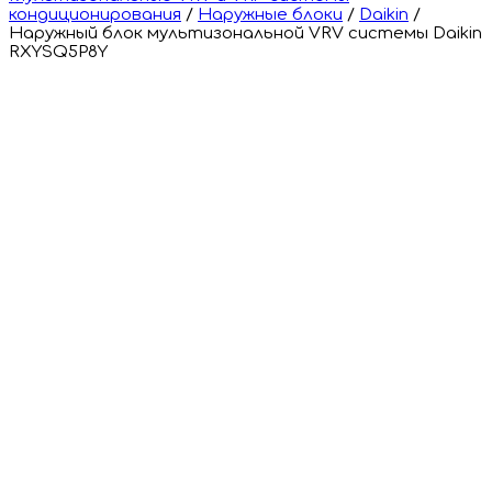
кондиционирования
/
Наружные блоки
/
Daikin
/
Наружный блок мультизональной VRV системы Daikin
RXYSQ5P8Y