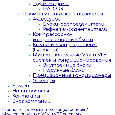
Трубы медные
HALCOR
Промышленные кондиционеры
Аксессуары
Блоки-распределители
Рефнеты-разветвители
Компрессорно-
конденсаторные блоки
Крышные кондиционеры
(Руфтопы)
Мультизональные VRV и VRF
системы кондиционирования
Внутренние блоки
Наружные блоки
Прецизионные кондиционеры
Чиллеры
Услуги
Наши работы
Контакты
Блог компании
Главная
/
Промышленные кондиционеры
/
Мультизональные VRV и VRF системы