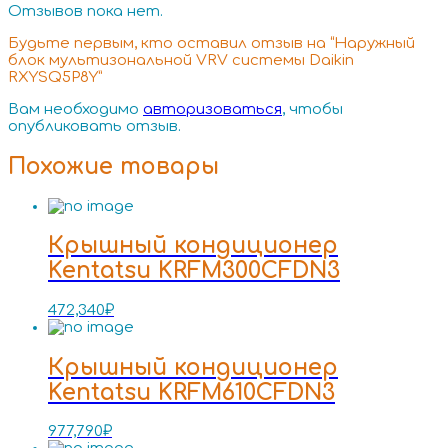
Отзывов пока нет.
Будьте первым, кто оставил отзыв на “Наружный
блок мультизональной VRV системы Daikin
RXYSQ5P8Y”
Вам необходимо
авторизоваться
, чтобы
опубликовать отзыв.
Похожие товары
Крышный кондиционер
Kentatsu KRFM300CFDN3
472,340
₽
Крышный кондиционер
Kentatsu KRFM610CFDN3
977,790
₽