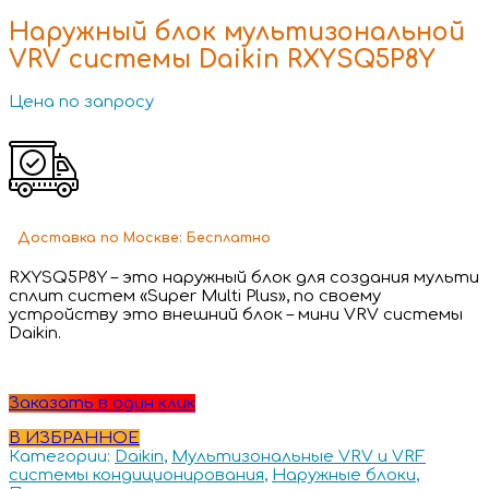
Наружный блок мультизональной
VRV системы Daikin RXYSQ5P8Y
Цена по запросу
Доставка
по Москве:
Бесплатно
RXYSQ5P8Y – это наружный блок для создания мульти
сплит систем «Super Multi Plus», по своему
устройству это внешний блок – мини VRV системы
Daikin.
Заказать в один клик
В ИЗБРАННОЕ
Категории:
Daikin
,
Мультизональные VRV и VRF
системы кондиционирования
,
Наружные блоки
,