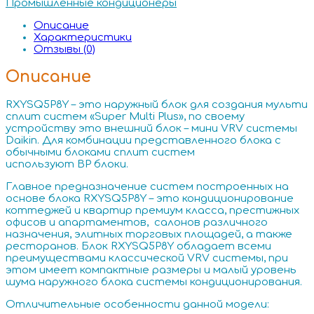
Промышленные кондиционеры
Описание
Характеристики
Отзывы (0)
Описание
RXYSQ5P8Y – это наружный блок для создания мульти
сплит систем «Super Multi Plus», по своему
устройству это внешний блок – мини VRV системы
Daikin. Для комбинации представленного блока с
обычными блоками сплит систем
используют BP блоки.
Главное предназначение систем построенных на
основе блока RXYSQ5P8Y – это кондиционирование
коттеджей и квартир премиум класса, престижных
офисов и апартаментов, салонов различного
назначения, элитных торговых площадей, а также
ресторанов. Блок RXYSQ5P8Y обладает всеми
преимуществами классической VRV системы, при
этом имеет компактные размеры и малый уровень
шума наружного блока системы кондиционирования.
Отличительные особенности данной модели: