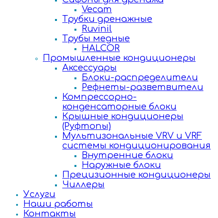
Vecam
Трубки дренажные
Ruvinil
Трубы медные
HALCOR
Промышленные кондиционеры
Аксессуары
Блоки-распределители
Рефнеты-разветвители
Компрессорно-
конденсаторные блоки
Крышные кондиционеры
(Руфтопы)
Мультизональные VRV и VRF
системы кондиционирования
Внутренние блоки
Наружные блоки
Прецизионные кондиционеры
Чиллеры
Услуги
Наши работы
Контакты