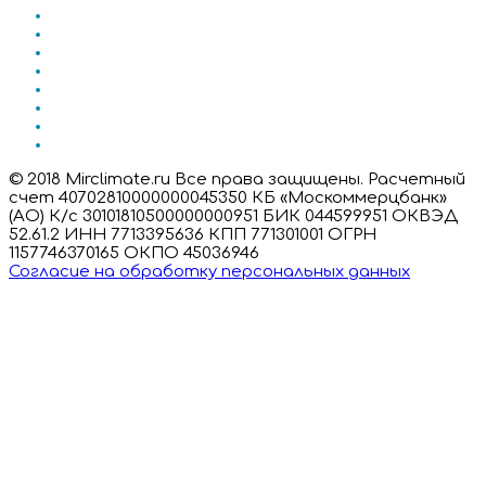
© 2018 Mirclimate.ru Все права защищены. Расчетный
счет 40702810000000045350 КБ «Москоммерцбанк»
(АО) К/с 30101810500000000951 БИК 044599951 ОКВЭД
52.61.2 ИНН 7713395636 КПП 771301001 ОГРН
1157746370165 ОКПО 45036946
Согласие на обработку персональных данных