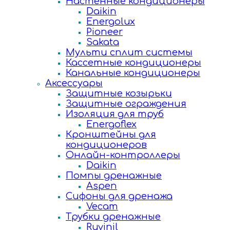
Настенные кондиционеры
Daikin
Energolux
Pioneer
Sakata
Мульти сплит системы
Кассетные кондиционеры
Канальные кондиционеры
Аксессуары
Защитные козырьки
Защитные ограждения
Изоляция для труб
Energoflex
Кронштейны для
кондиционеров
Онлайн-контроллеры
Daikin
Помпы дренажные
Aspen
Сифоны для дренажа
Vecam
Трубки дренажные
Ruvinil