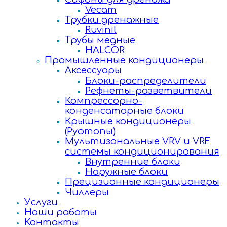
Vecam
Трубки дренажные
Ruvinil
Трубы медные
HALCOR
Промышленные кондиционеры
Аксессуары
Блоки-распределители
Рефнеты-разветвители
Компрессорно-
конденсаторные блоки
Крышные кондиционеры
(Руфтопы)
Мультизональные VRV и VRF
системы кондиционирования
Внутренние блоки
Наружные блоки
Прецизионные кондиционеры
Чиллеры
Услуги
Наши работы
Контакты