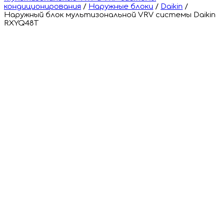
кондиционирования
/
Наружные блоки
/
Daikin
/
Наружный блок мультизональной VRV системы Daikin
RXYQ48T