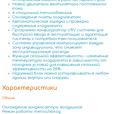
Новый двигатель вентилятора постоянного
тока
4-сторонний теплообменник
Охлаждение платы хладагентом
Автоматическая зарядка и проверка
содержания хладагента
Программа-конфигуратор VRV системы для
быстрого ввода в эксплуатацию и адаптация
системы к потребностям пользователя
Системы управления контролируют каждую
зону индивидуально, что снижает
эксплуатационные расходы
Функция сезонной эффективности – изменение
температуры хладагента в зависимости от
погодных условий для повышения сезонной
эффективности на 28%
Наружный блок можно устанавливать в любом
здании: внутри или снаружи
Характеристики
Общие
Охлаждение конденсатора: воздушное
Режим работы: тепло/холод