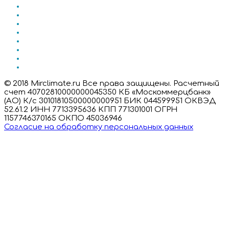
© 2018 Mirclimate.ru Все права защищены. Расчетный
счет 40702810000000045350 КБ «Москоммерцбанк»
(АО) К/с 30101810500000000951 БИК 044599951 ОКВЭД
52.61.2 ИНН 7713395636 КПП 771301001 ОГРН
1157746370165 ОКПО 45036946
Согласие на обработку персональных данных