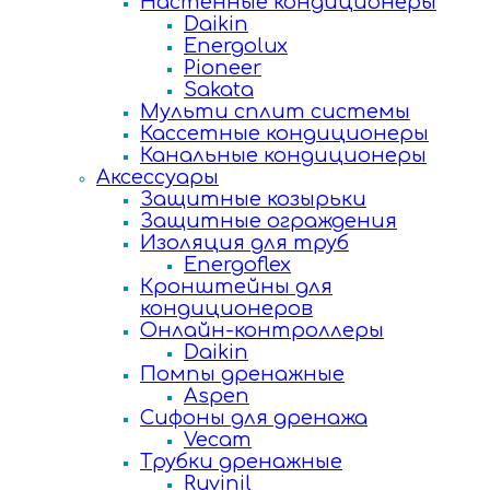
Настенные кондиционеры
Daikin
Energolux
Pioneer
Sakata
Мульти сплит системы
Кассетные кондиционеры
Канальные кондиционеры
Аксессуары
Защитные козырьки
Защитные ограждения
Изоляция для труб
Energoflex
Кронштейны для
кондиционеров
Онлайн-контроллеры
Daikin
Помпы дренажные
Aspen
Сифоны для дренажа
Vecam
Трубки дренажные
Ruvinil