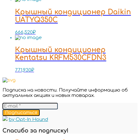
Крышный кондиционер Daikin
UATYQ350C
666,520
₽
Крышный кондиционер
Kentatsu KRFM530CFDN3
771,930
₽
Подписка на новости. Получайте информацию об
актуальных акциях и новых товарах.
Подписаться
by Opt-In Hound
Спасибо за подписку!