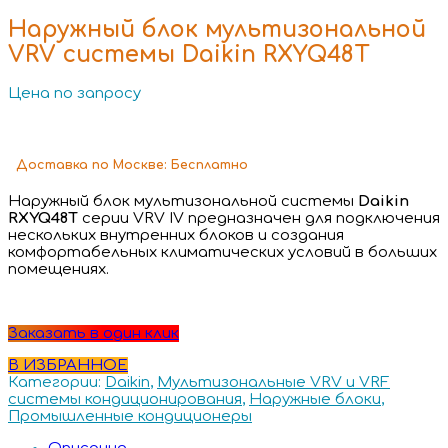
Наружный блок мультизональной
VRV системы Daikin RXYQ48T
Цена по запросу
Доставка
по Москве:
Бесплатно
Наружный блок мультизональной системы
Daikin
RXYQ48T
серии VRV IV предназначен для подключения
нескольких внутренних блоков и создания
комфортабельных климатических условий в больших
помещениях.
Заказать в один клик
В ИЗБРАННОЕ
Категории:
Daikin
,
Мультизональные VRV и VRF
системы кондиционирования
,
Наружные блоки
,
Промышленные кондиционеры