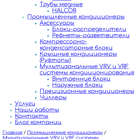
Трубы медные
HALCOR
Промышленные кондиционеры
Аксессуары
Блоки-распределители
Рефнеты-разветвители
Компрессорно-
конденсаторные блоки
Крышные кондиционеры
(Руфтопы)
Мультизональные VRV и VRF
системы кондиционирования
Внутренние блоки
Наружные блоки
Прецизионные кондиционеры
Чиллеры
Услуги
Наши работы
Контакты
Блог компании
Главная
/
Промышленные кондиционеры
/
Мультизональные VRV и VRF системы