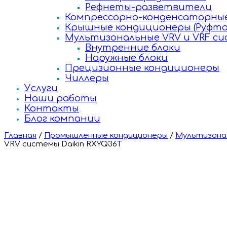
Рефнеты-разветвители
Компрессорно-конденсаторные
Крышные кондиционеры (Руфто
Мультизональные VRV и VRF с
Внутренние блоки
Наружные блоки
Прецизионные кондиционеры
Чиллеры
Услуги
Наши работы
Контакты
Блог компании
Главная
/
Промышленные кондиционеры
/
Мультизонал
VRV системы Daikin RXYQ36T