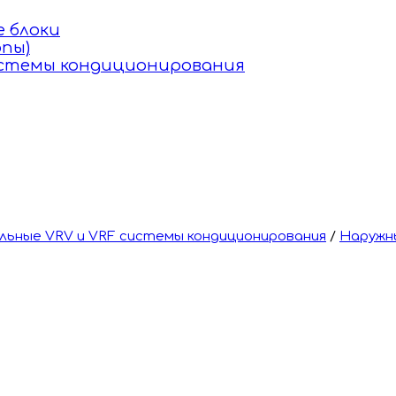
 блоки
пы)
истемы кондиционирования
ьные VRV и VRF системы кондиционирования
/
Наружн