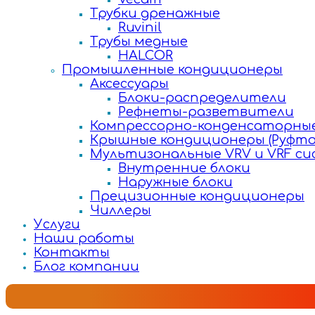
Трубки дренажные
Ruvinil
Трубы медные
HALCOR
Промышленные кондиционеры
Аксессуары
Блоки-распределители
Рефнеты-разветвители
Компрессорно-конденсаторные
Крышные кондиционеры (Руфто
Мультизональные VRV и VRF с
Внутренние блоки
Наружные блоки
Прецизионные кондиционеры
Чиллеры
Услуги
Наши работы
Контакты
Блог компании