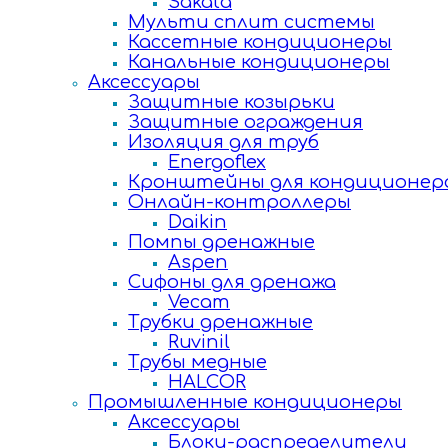
Sakata
Мульти сплит системы
Кассетные кондиционеры
Канальные кондиционеры
Аксессуары
Защитные козырьки
Защитные ограждения
Изоляция для труб
Energoflex
Кронштейны для кондиционер
Онлайн-контроллеры
Daikin
Помпы дренажные
Aspen
Сифоны для дренажа
Vecam
Трубки дренажные
Ruvinil
Трубы медные
HALCOR
Промышленные кондиционеры
Аксессуары
Блоки-распределители