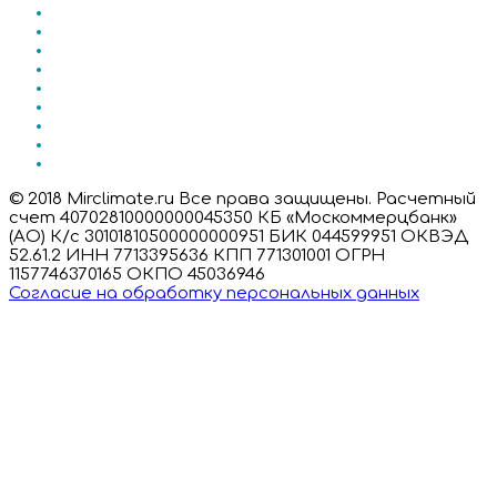
© 2018 Mirclimate.ru Все права защищены. Расчетный
счет 40702810000000045350 КБ «Москоммерцбанк»
(АО) К/с 30101810500000000951 БИК 044599951 ОКВЭД
52.61.2 ИНН 7713395636 КПП 771301001 ОГРН
1157746370165 ОКПО 45036946
Согласие на обработку персональных данных