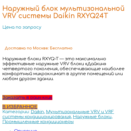
Наружный блок мультизональной
VRV системы Daikin RXYQ24T
Цена по запросу
Доставка
по Москве:
Бесплатно
Наружные блоки RXYQ-T — это максимально
эффективные наружные VRV блоки «Дайкин»
четвертого поколения, обеспечивающие наиболее
комфортный микроклимат в группе помещений или
любом другом здании.
Заказать в один клик
В ИЗБРАННОЕ
Категории:
Daikin
,
Мультизональные VRV и VRF
системы кондиционирования
,
Наружные блоки
,
Промышленные кондиционеры