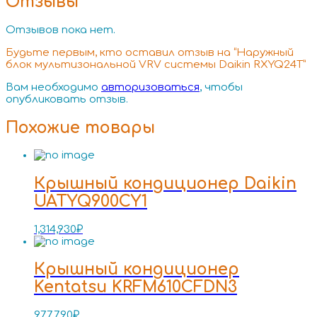
Отзывы
Отзывов пока нет.
Будьте первым, кто оставил отзыв на “Наружный
блок мультизональной VRV системы Daikin RXYQ24T”
Вам необходимо
авторизоваться
, чтобы
опубликовать отзыв.
Похожие товары
Крышный кондиционер Daikin
UATYQ900CY1
1,314,930
₽
Крышный кондиционер
Kentatsu KRFM610CFDN3
977,790
₽