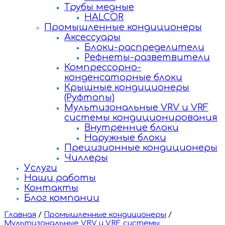
Трубы медные
HALCOR
Промышленные кондиционеры
Аксессуары
Блоки-распределители
Рефнеты-разветвители
Компрессорно-
конденсаторные блоки
Крышные кондиционеры
(Руфтопы)
Мультизональные VRV и VRF
системы кондиционирования
Внутренние блоки
Наружные блоки
Прецизионные кондиционеры
Чиллеры
Услуги
Наши работы
Контакты
Блог компании
Главная
/
Промышленные кондиционеры
/
Мультизональные VRV и VRF системы