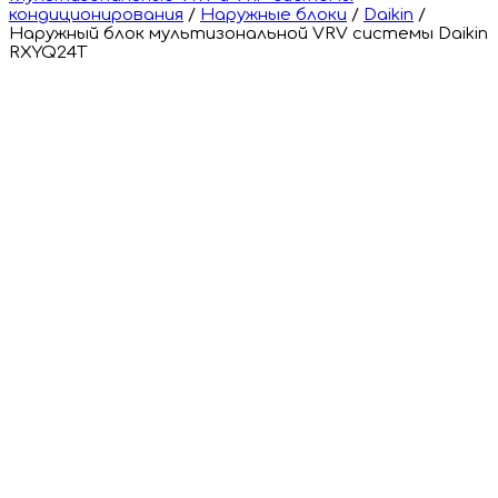
кондиционирования
/
Наружные блоки
/
Daikin
/
Наружный блок мультизональной VRV системы Daikin
RXYQ24T