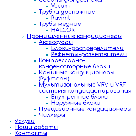
Vecam
Трубки дренажные
Ruvinil
Трубы медные
HALCOR
Промышленные кондиционеры
Аксессуары
Блоки-распределители
Рефнеты-разветвители
Компрессорно-
конденсаторные блоки
Крышные кондиционеры
(Руфтопы)
Мультизональные VRV и VRF
системы кондиционирования
Внутренние блоки
Наружные блоки
Прецизионные кондиционеры
Чиллеры
Услуги
Наши работы
Контакты