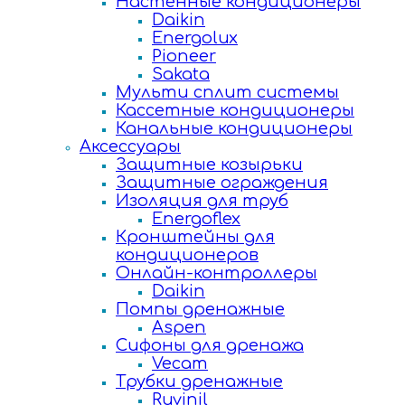
Настенные кондиционеры
Daikin
Energolux
Pioneer
Sakata
Мульти сплит системы
Кассетные кондиционеры
Канальные кондиционеры
Аксессуары
Защитные козырьки
Защитные ограждения
Изоляция для труб
Energoflex
Кронштейны для
кондиционеров
Онлайн-контроллеры
Daikin
Помпы дренажные
Aspen
Сифоны для дренажа
Vecam
Трубки дренажные
Ruvinil