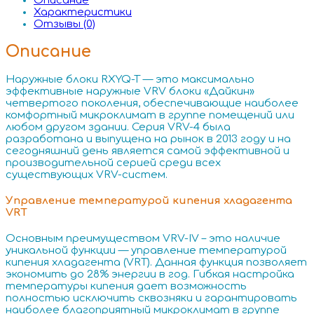
Описание
Характеристики
Отзывы (0)
Описание
Наружные блоки RXYQ-T — это максимально
эффективные наружные VRV блоки «Дайкин»
четвертого поколения, обеспечивающие наиболее
комфортный микроклимат в группе помещений или
любом другом здании. Серия VRV-4 была
разработана и выпущена на рынок в 2013 году и на
сегодняшний день является самой эффективной и
производительной серией среди всех
существующих VRV-систем.
Управление температурой кипения хладагента
VRT
Основным преимуществом VRV-IV – это наличие
уникальной функции — управление температурой
кипения хладагента (VRT). Данная функция позволяет
экономить до 28% энергии в год. Гибкая настройка
температуры кипения дает возможность
полностью исключить сквозняки и гарантировать
наиболее благоприятный микроклимат в группе