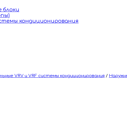
 блоки
пы)
истемы кондиционирования
ьные VRV и VRF системы кондиционирования
/
Наружн