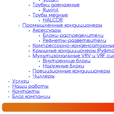
Трубки дренажные
Ruvinil
Трубы медные
HALCOR
Промышленные кондиционеры
Аксессуары
Блоки-распределители
Рефнеты-разветвители
Компрессорно-конденсаторные
Крышные кондиционеры (Руфто
Мультизональные VRV и VRF с
Внутренние блоки
Наружные блоки
Прецизионные кондиционеры
Чиллеры
Услуги
Наши работы
Контакты
Блог компании