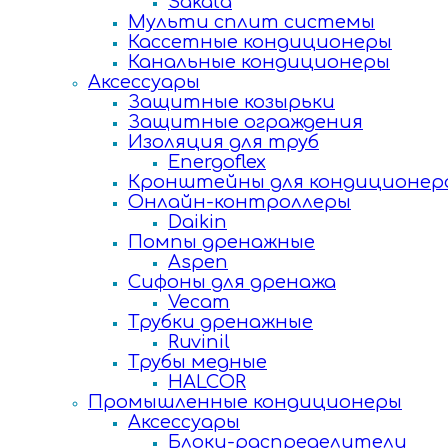
Sakata
Мульти сплит системы
Кассетные кондиционеры
Канальные кондиционеры
Аксессуары
Защитные козырьки
Защитные ограждения
Изоляция для труб
Energoflex
Кронштейны для кондиционер
Онлайн-контроллеры
Daikin
Помпы дренажные
Aspen
Сифоны для дренажа
Vecam
Трубки дренажные
Ruvinil
Трубы медные
HALCOR
Промышленные кондиционеры
Аксессуары
Блоки-распределители