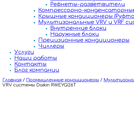
Рефнеты-разветвители
Компрессорно-конденсаторные
Крышные кондиционеры (Руфто
Мультизональные VRV и VRF с
Внутренние блоки
Наружные блоки
Прецизионные кондиционеры
Чиллеры
Услуги
Наши работы
Контакты
Блог компании
Главная
/
Промышленные кондиционеры
/
Мультизонал
VRV системы Daikin RWEYQ26T