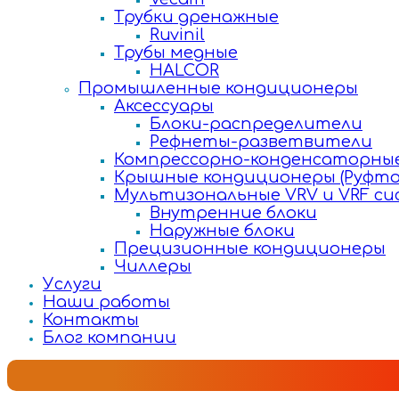
Трубки дренажные
Ruvinil
Трубы медные
HALCOR
Промышленные кондиционеры
Аксессуары
Блоки-распределители
Рефнеты-разветвители
Компрессорно-конденсаторные
Крышные кондиционеры (Руфто
Мультизональные VRV и VRF с
Внутренние блоки
Наружные блоки
Прецизионные кондиционеры
Чиллеры
Услуги
Наши работы
Контакты
Блог компании