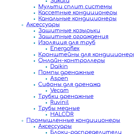
Sakata
Мульти сплит системы
Кассетные кондиционеры
Канальные кондиционеры
Аксессуары
Защитные козырьки
Защитные ограждения
Изоляция для труб
Energoflex
Кронштейны для кондиционер
Онлайн-контроллеры
Daikin
Помпы дренажные
Aspen
Сифоны для дренажа
Vecam
Трубки дренажные
Ruvinil
Трубы медные
HALCOR
Промышленные кондиционеры
Аксессуары
Блоки-распределители