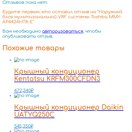
Отзывов пока нет.
Будьте первым, кто оставил отзыв на “Наружный
блок мультизональной VRF системы Toshiba MMY-
AP4424HT8-E”
Вам необходимо
авторизоваться
, чтобы
опубликовать отзыв.
Похожие товары
Крышный кондиционер
Kentatsu KRFM300CFDN3
472,340
₽
Крышный кондиционер Daikin
UATYQ250C
545,350
₽