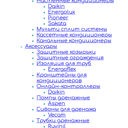
Настенные кондиционеры
Daikin
Energolux
Pioneer
Sakata
Мульти сплит системы
Кассетные кондиционеры
Канальные кондиционеры
Аксессуары
Защитные козырьки
Защитные ограждения
Изоляция для труб
Energoflex
Кронштейны для
кондиционеров
Онлайн-контроллеры
Daikin
Помпы дренажные
Aspen
Сифоны для дренажа
Vecam
Трубки дренажные
Ruvinil