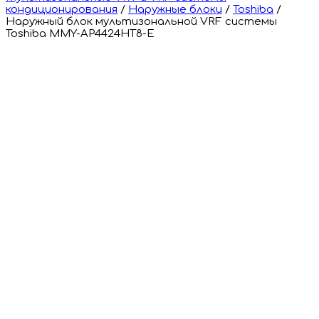
кондиционирования
/
Наружные блоки
/
Toshiba
/
Наружный блок мультизональной VRF системы
Toshiba MMY-AP4424HT8-E