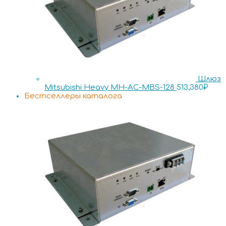
Шлюз
Mitsubishi Heavy MH-AC-MBS-128
513,380
₽
Бестселлеры каталога