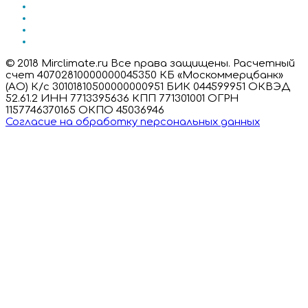
© 2018 Mirclimate.ru Все права защищены. Расчетный
счет 40702810000000045350 КБ «Москоммерцбанк»
(АО) К/с 30101810500000000951 БИК 044599951 ОКВЭД
52.61.2 ИНН 7713395636 КПП 771301001 ОГРН
1157746370165 ОКПО 45036946
Согласие на обработку персональных данных