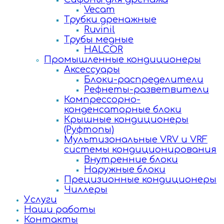
Vecam
Трубки дренажные
Ruvinil
Трубы медные
HALCOR
Промышленные кондиционеры
Аксессуары
Блоки-распределители
Рефнеты-разветвители
Компрессорно-
конденсаторные блоки
Крышные кондиционеры
(Руфтопы)
Мультизональные VRV и VRF
системы кондиционирования
Внутренние блоки
Наружные блоки
Прецизионные кондиционеры
Чиллеры
Услуги
Наши работы
Контакты