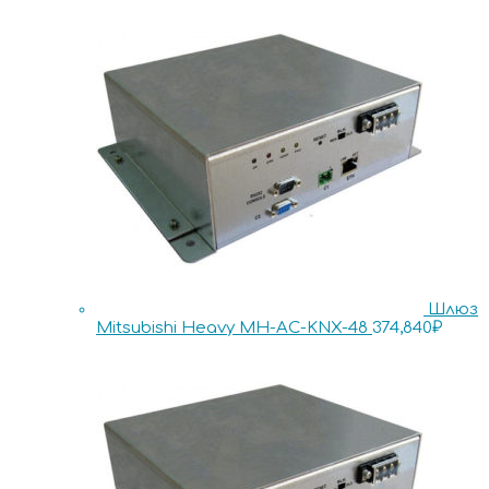
Шлюз
Mitsubishi Heavy MH-AC-KNX-48
374,840
₽