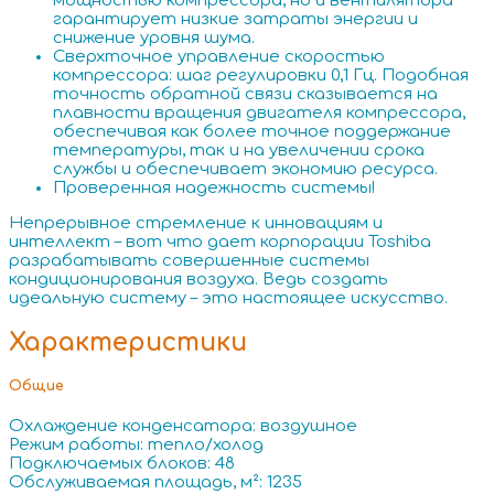
мощностью компрессора, но и вентилятора
гарантирует низкие затраты энергии и
снижение уровня шума.
Сверхточное управление скоростью
компрессора: шаг регулировки 0,1 Гц. Подобная
точность обратной связи сказывается на
плавности вращения двигателя компрессора,
обеспечивая как более точное поддержание
температуры, так и на увеличении срока
службы и обеспечивает экономию ресурса.
Проверенная надежность системы!
Непрерывное стремление к инновациям и
интеллект – вот что дает корпорации Toshiba
разрабатывать совершенные системы
кондиционирования воздуха. Ведь создать
идеальную систему – это настоящее искусство.
Характеристики
Общие
Охлаждение конденсатора: воздушное
Режим работы: тепло/холод
Подключаемых блоков: 48
Обслуживаемая площадь, м²: 1235