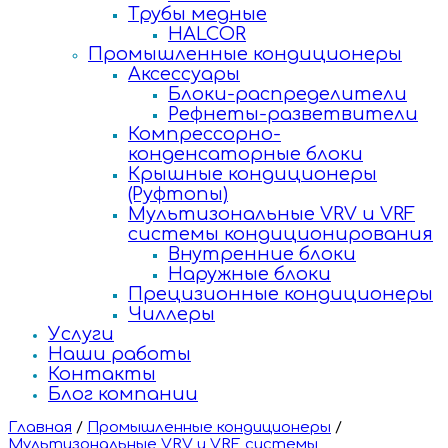
Трубы медные
HALCOR
Промышленные кондиционеры
Аксессуары
Блоки-распределители
Рефнеты-разветвители
Компрессорно-
конденсаторные блоки
Крышные кондиционеры
(Руфтопы)
Мультизональные VRV и VRF
системы кондиционирования
Внутренние блоки
Наружные блоки
Прецизионные кондиционеры
Чиллеры
Услуги
Наши работы
Контакты
Блог компании
Главная
/
Промышленные кондиционеры
/
Мультизональные VRV и VRF системы