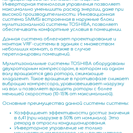
Инверторная технология управления позволяет
максимально уменьшить расход энергии, даже при
высокой производительности. Инновационная
система SMMSi встроенная в наружные блоки
мультизональной системы TOSHIBA, позволяет
обеспечивать комфортные условия в помещении.
Данная система облегчает проектирование и
монтаж VRF-системы в зданиях с множеством
небольших комнат, а также в случае
перепланировки помещений.
Мультизональные системы TOSHIBA оборудованы
двухроторным компрессором, в котором на одном
валу вращаются два ротора, сжимающие
хладагент. Такое вращение в противофазе снижает
вибрацию компрессора, уравновешивает нагрузку
на вал и позволяет вращать роторы с более
меньшей скоростью (10-15% от максимальной).
Основные преимущества данной системы системы:
Коэффициент эффективности достиг значения
в 6,41 (при нагрузке в 50% от номинала). Это
рекорд в отрасли кондиционирования.
Инверторное управление не только