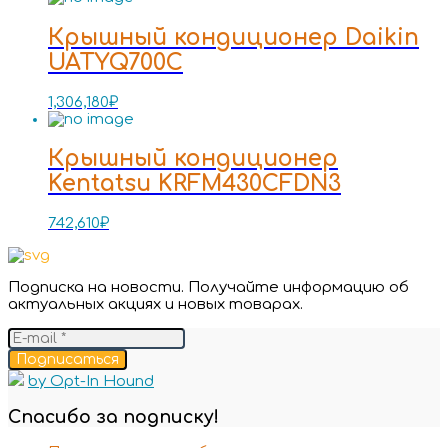
Крышный кондиционер Daikin
UATYQ700C
1,306,180
₽
Крышный кондиционер
Kentatsu KRFM430CFDN3
742,610
₽
Подписка на новости. Получайте информацию об
актуальных акциях и новых товарах.
Подписаться
by Opt-In Hound
Спасибо за подписку!