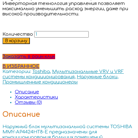
Инверторная технология управления позволяет
максимально уменьшить расход энергии, даже при
высокой производительности.
Количество
В корзину
Заказать в один клик
В ИЗБРАННОЕ
Категории:
Toshiba
,
Мультизональные VRV и VRF
системы кондиционирования
,
Наружные блоки
,
Промышленные кондиционеры
Описание
Характеристики
Отзывы (0)
Описание
Наружный блок мультизональной системы TOSHIBA
MMY-AP4424HT8-E предназначены для
кондиционирования больших помещений.