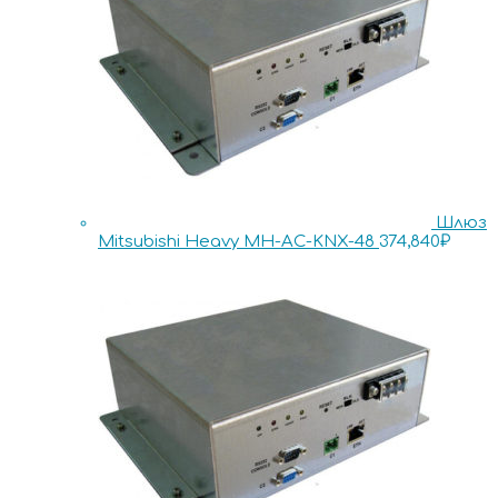
Шлюз
Mitsubishi Heavy MH-AC-KNX-48
374,840
₽