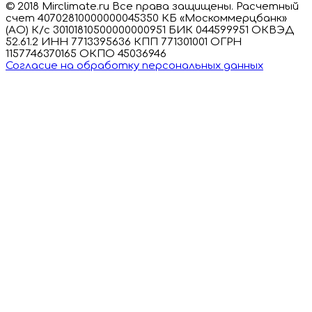
© 2018 Mirclimate.ru Все права защищены. Расчетный
счет 40702810000000045350 КБ «Москоммерцбанк»
(АО) К/с 30101810500000000951 БИК 044599951 ОКВЭД
52.61.2 ИНН 7713395636 КПП 771301001 ОГРН
1157746370165 ОКПО 45036946
Согласие на обработку персональных данных