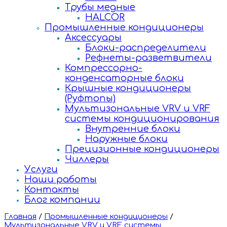
Трубы медные
HALCOR
Промышленные кондиционеры
Аксессуары
Блоки-распределители
Рефнеты-разветвители
Компрессорно-
конденсаторные блоки
Крышные кондиционеры
(Руфтопы)
Мультизональные VRV и VRF
системы кондиционирования
Внутренние блоки
Наружные блоки
Прецизионные кондиционеры
Чиллеры
Услуги
Наши работы
Контакты
Блог компании
Главная
/
Промышленные кондиционеры
/
Мультизональные VRV и VRF системы