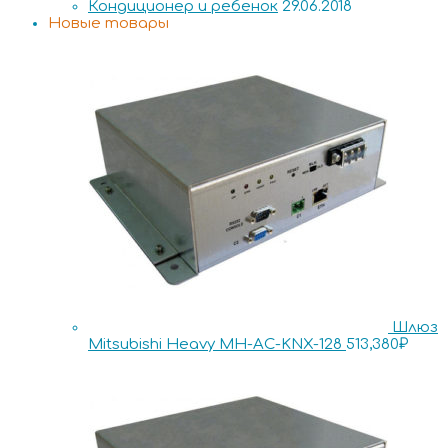
Кондиционер и ребенок
29.06.2018
Новые товары
Шлюз
Mitsubishi Heavy MH-AC-KNX-128
513,380
₽