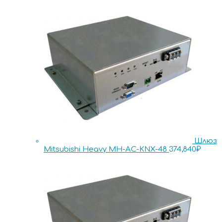
Шлюз
Mitsubishi Heavy MH-AC-KNX-48
374,840
₽