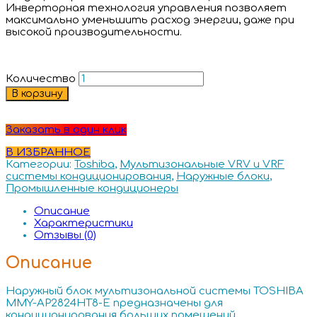
Инверторная технология управления позволяет
максимально уменьшить расход энергии, даже при
высокой производительности.
Количество
В корзину
Заказать в один клик
В ИЗБРАННОЕ
Категории:
Toshiba
,
Мультизональные VRV и VRF
системы кондиционирования
,
Наружные блоки
,
Промышленные кондиционеры
Описание
Характеристики
Отзывы (0)
Описание
Наружный блок мультизональной системы TOSHIBA
MMY-AP2824HT8-E предназначены для
кондиционирования больших помещений.