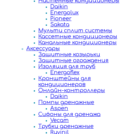
Настенные кондиционеры
Daikin
Energolux
Pioneer
Sakata
Мульти сплит системы
Кассетные кондиционеры
Канальные кондиционеры
Аксессуары
Защитные козырьки
Защитные ограждения
Изоляция для труб
Energoflex
Кронштейны для
кондиционеров
Онлайн-контроллеры
Daikin
Помпы дренажные
Aspen
Сифоны для дренажа
Vecam
Трубки дренажные
Ruvinil