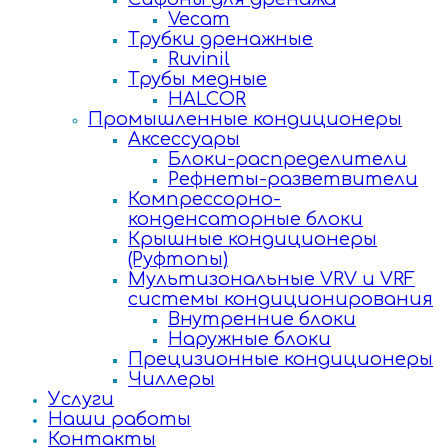
Vecam
Трубки дренажные
Ruvinil
Трубы медные
HALCOR
Промышленные кондиционеры
Аксессуары
Блоки-распределители
Рефнеты-разветвители
Компрессорно-
конденсаторные блоки
Крышные кондиционеры
(Руфтопы)
Мультизональные VRV и VRF
системы кондиционирования
Внутренние блоки
Наружные блоки
Прецизионные кондиционеры
Чиллеры
Услуги
Наши работы
Контакты