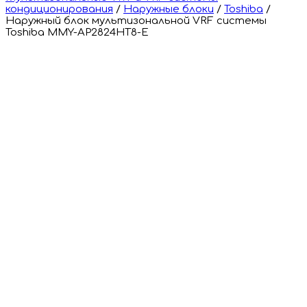
кондиционирования
/
Наружные блоки
/
Toshiba
/
Наружный блок мультизональной VRF системы
Toshiba MMY-AP2824HT8-E