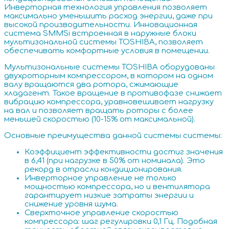
Инверторная технология управления позволяет
максимально уменьшить расход энергии, даже при
высокой производительности. Инновационная
система SMMSi встроенная в наружные блоки
мультизональной системы TOSHIBA, позволяет
обеспечивать комфортные условия в помещении.
Мультизональные системы TOSHIBA оборудованы
двухроторным компрессором, в котором на одном
валу вращаются два ротора, сжимающие
хладагент. Такое вращение в противофазе снижает
вибрацию компрессора, уравновешивает нагрузку
на вал и позволяет вращать роторы с более
меньшей скоростью (10-15% от максимальной).
Основные преимущества данной системы системы:
Коэффициент эффективности достиг значения
в 6,41 (при нагрузке в 50% от номинала). Это
рекорд в отрасли кондиционирования.
Инверторное управление не только
мощностью компрессора, но и вентилятора
гарантирует низкие затраты энергии и
снижение уровня шума.
Сверхточное управление скоростью
компрессора: шаг регулировки 0,1 Гц. Подобная