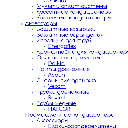
Sakata
Мульти сплит системы
Кассетные кондиционеры
Канальные кондиционеры
Аксессуары
Защитные козырьки
Защитные ограждения
Изоляция для труб
Energoflex
Кронштейны для кондиционер
Онлайн-контроллеры
Daikin
Помпы дренажные
Aspen
Сифоны для дренажа
Vecam
Трубки дренажные
Ruvinil
Трубы медные
HALCOR
Промышленные кондиционеры
Аксессуары
Блоки-распределители