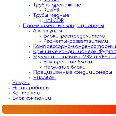
Трубки дренажные
Ruvinil
Трубы медные
HALCOR
Промышленные кондиционеры
Аксессуары
Блоки-распределители
Рефнеты-разветвители
Компрессорно-конденсаторные
Крышные кондиционеры (Руфто
Мультизональные VRV и VRF с
Внутренние блоки
Наружные блоки
Прецизионные кондиционеры
Чиллеры
Услуги
Наши работы
Контакты
Блог компании