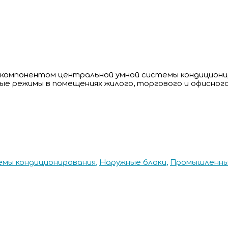
я компонентом центральной умной системы кондициони
 режимы в помещениях жилого, торгового и офисного
емы кондиционирования
,
Наружные блоки
,
Промышленны