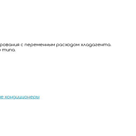
рования с переменным расходом хладагента.
 типа.
е кондиционеры