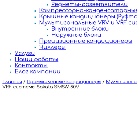
Рефнеты-разветвители
Компрессорно-конденсаторные
Крышные кондиционеры (Руфто
Мультизональные VRV и VRF с
Внутренние блоки
Наружные блоки
Прецизионные кондиционеры
Чиллеры
Услуги
Наши работы
Контакты
Блог компании
Главная
/
Промышленные кондиционеры
/
Мультизонал
VRF системы Sakata SMSW-80V