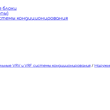
 блоки
пы)
истемы кондиционирования
ьные VRV и VRF системы кондиционирования
/
Наружн