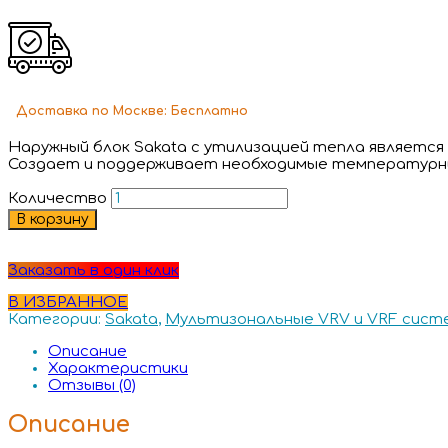
Доставка
по Москве:
Бесплатно
Наружный блок Sakata с утилизацией тепла являетс
Создает и поддерживает необходимые температурные
Количество
В корзину
Заказать в один клик
В ИЗБРАННОЕ
Категории:
Sakata
,
Мультизональные VRV и VRF сист
Описание
Характеристики
Отзывы (0)
Описание