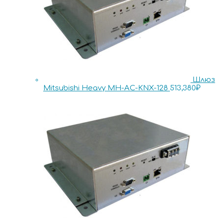
Шлюз
Mitsubishi Heavy MH-AC-KNX-128
513,380
₽