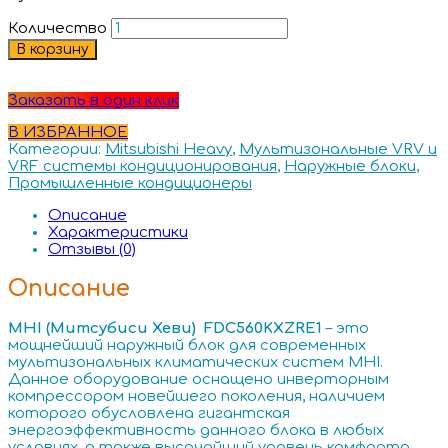
Количество
В корзину
Заказать в один клик
В ИЗБРАННОЕ
Категории:
Mitsubishi Heavy
,
Мультизональные VRV и
VRF системы кондиционирования
,
Наружные блоки
,
Промышленные кондиционеры
Описание
Характеристики
Отзывы (0)
Описание
MHI (Митсубиси Хеви) FDC560KXZRE1
– это
мощнейший наружный блок для современных
мультизональных климатических систем MHI.
Данное оборудование оснащено инверторным
компрессором новейшего поколения, наличием
которого обусловлена гигантская
энергоэффективность данного блока в любых
условиях, а также высочайший уровень комфорта