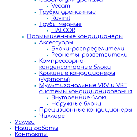
Vecam
Трубки дренажные
Ruvinil
Трубы медные
HALCOR
Промышленные кондиционеры
Аксессуары
Блоки-распределители
Рефнеты-разветвители
Компрессорно-
конденсаторные блоки
Крышные кондиционеры
(Руфтопы)
Мультизональные VRV и VRF
системы кондиционирования
Внутренние блоки
Наружные блоки
Прецизионные кондиционеры
Чиллеры
Услуги
Наши работы
Контакты