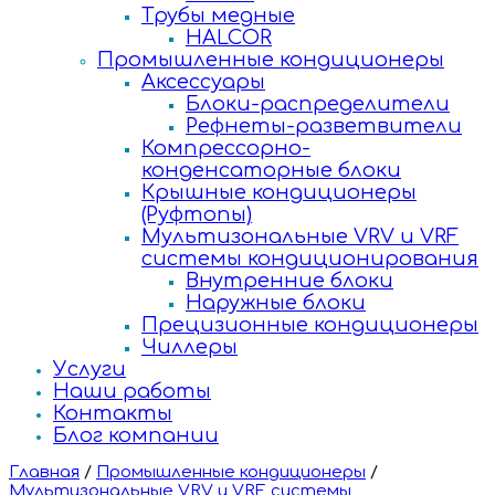
Трубы медные
HALCOR
Промышленные кондиционеры
Аксессуары
Блоки-распределители
Рефнеты-разветвители
Компрессорно-
конденсаторные блоки
Крышные кондиционеры
(Руфтопы)
Мультизональные VRV и VRF
системы кондиционирования
Внутренние блоки
Наружные блоки
Прецизионные кондиционеры
Чиллеры
Услуги
Наши работы
Контакты
Блог компании
Главная
/
Промышленные кондиционеры
/
Мультизональные VRV и VRF системы