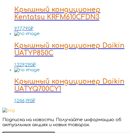
Крышный кондиционер
Kentatsu KRFM610CFDN3
977,790
₽
Крышный кондиционер Daikin
UATYP850C
1,329,290
₽
Крышный кондиционер Daikin
UATYQ700CY1
1,246,190
₽
Подписка на новости. Получайте информацию об
актуальных акциях и новых товарах.