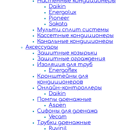
Настенные кондиционеры
Daikin
Energolux
Pioneer
Sakata
Мульти сплит системы
Кассетные кондиционеры
Канальные кондиционеры
Аксессуары
Защитные козырьки
Защитные ограждения
Изоляция для труб
Energoflex
Кронштейны для
кондиционеров
Онлайн-контроллеры
Daikin
Помпы дренажные
Aspen
Сифоны для дренажа
Vecam
Трубки дренажные
Ruvinil