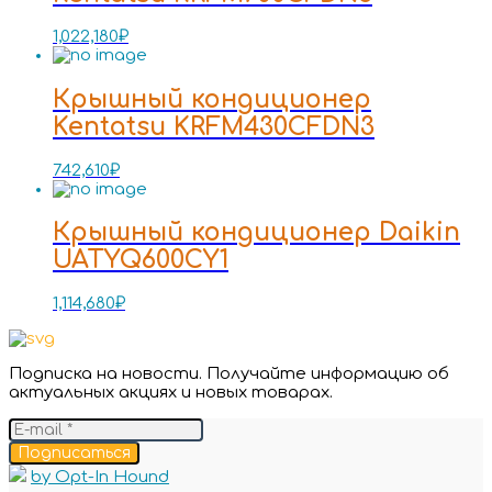
1,022,180
₽
Крышный кондиционер
Kentatsu KRFM430CFDN3
742,610
₽
Крышный кондиционер Daikin
UATYQ600CY1
1,114,680
₽
Подписка на новости. Получайте информацию об
актуальных акциях и новых товарах.
Подписаться
by Opt-In Hound