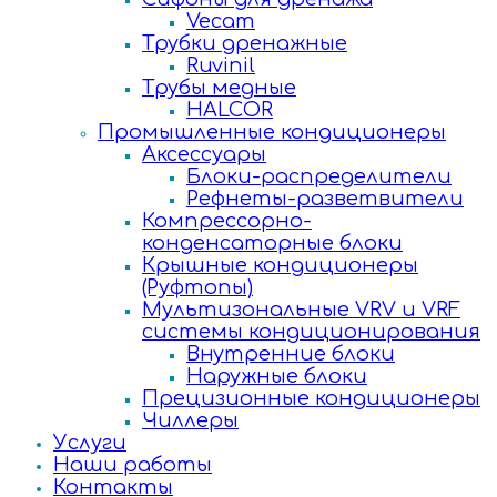
Vecam
Трубки дренажные
Ruvinil
Трубы медные
HALCOR
Промышленные кондиционеры
Аксессуары
Блоки-распределители
Рефнеты-разветвители
Компрессорно-
конденсаторные блоки
Крышные кондиционеры
(Руфтопы)
Мультизональные VRV и VRF
системы кондиционирования
Внутренние блоки
Наружные блоки
Прецизионные кондиционеры
Чиллеры
Услуги
Наши работы
Контакты