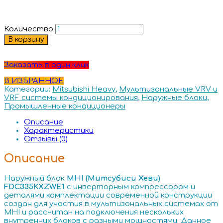
Количество
В корзину
Заказать в один клик
В ИЗБРАННОЕ
Категории:
Mitsubishi Heavy
,
Мультизональные VRV и
VRF системы кондиционирования
,
Наружные блоки
,
Промышленные кондиционеры
Описание
Характеристики
Отзывы (0)
Описание
Наружный блок
MHI (Митсубиси Хеви)
FDC335KXZWE1
с инверторным компрессором и
деталями комплектации современной конструкции
создан для участия в мультизональных системах от
MHI и рассчитан на подключения нескольких
внутренних блоков с разными мощностями. Данное