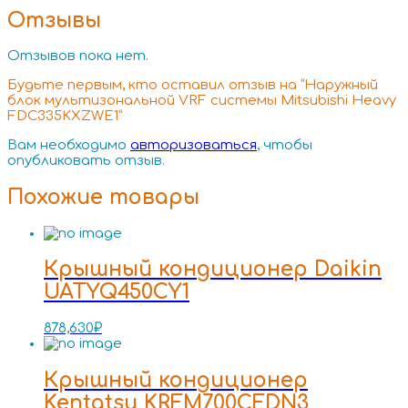
Отзывы
Отзывов пока нет.
Будьте первым, кто оставил отзыв на “Наружный
блок мультизональной VRF системы Mitsubishi Heavy
FDC335KXZWE1”
Вам необходимо
авторизоваться
, чтобы
опубликовать отзыв.
Похожие товары
Крышный кондиционер Daikin
UATYQ450CY1
878,630
₽
Крышный кондиционер
Kentatsu KRFM700CFDN3