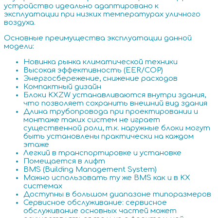
устройство идеально адаптировано к
эксплуатации при низких температурах уличного
воздуха.
Основные преимущества эксплуатации данной
модели:
Новинка рынка климатической техники
Высокая эффективность (EER/COP)
Энергосбережение, снижение расходов
Компактный дизайн
Блоки KXZW устанавливаются внутри здания,
что позволяет сохранить внешний вид здания
Длина трубопровода при проектировании и
монтаже таких систем не играет
существенной роли, т.к. наружные блоки могут
быть установлены практически на каждом
этаже
Легкий в транспортировке и установке
Помещается в лифт
BMS (Building Management System)
Можно использовать ту же BMS как и в KX
системах
Доступны в большом диапазоне типоразмеров
Сервисное обслуживание: сервисное
обслуживание основных частей может