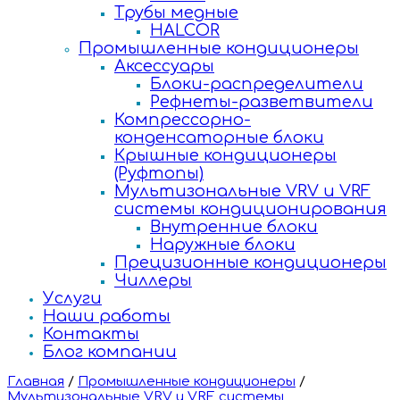
Трубы медные
HALCOR
Промышленные кондиционеры
Аксессуары
Блоки-распределители
Рефнеты-разветвители
Компрессорно-
конденсаторные блоки
Крышные кондиционеры
(Руфтопы)
Мультизональные VRV и VRF
системы кондиционирования
Внутренние блоки
Наружные блоки
Прецизионные кондиционеры
Чиллеры
Услуги
Наши работы
Контакты
Блог компании
Главная
/
Промышленные кондиционеры
/
Мультизональные VRV и VRF системы