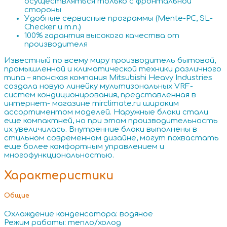
осуществляться только с фронтальной
стороны
Удобные сервисные программы (Mente-PC, SL-
Checker и т.п.)
100% гарантия высокого качества от
производителя
Известный по всему миру производитель бытовой,
промышленной и климатической техники различного
типа – японская компания Mitsubishi Heavy Industries
создала новую линейку мультизональных VRF-
систем кондиционирования, представленная в
интернет- магазине mirclimate.ru широким
ассортиментом моделей. Наружные блоки стали
еще компактней, но при этом производительность
их увеличилась. Внутренние блоки выполнены в
стильном современном дизайне, могут похвастать
еще более комфортным управлением и
многофункциональностью.
Характеристики
Общие
Охлаждение конденсатора: водяное
Режим работы: тепло/холод