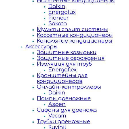
Настенные кондиционеры
Daikin
Energolux
Pioneer
Sakata
Мульти сплит системы
Кассетные кондиционеры
Канальные кондиционеры
Аксессуары
Защитные козырьки
Защитные ограждения
Изоляция для труб
Energoflex
Кронштейны для
кондиционеров
Онлайн-контроллеры
Daikin
Помпы дренажные
Aspen
Сифоны для дренажа
Vecam
Трубки дренажные
Ruvinil