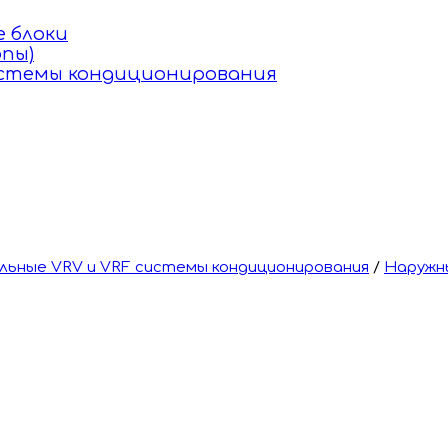
 блоки
пы)
истемы кондиционирования
ьные VRV и VRF системы кондиционирования
/
Наружн