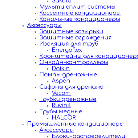
Sakata
Мульти сплит системы
Кассетные кондиционеры
Канальные кондиционеры
Аксессуары
Защитные козырьки
Защитные ограждения
Изоляция для труб
Energoflex
Кронштейны для кондиционер
Онлайн-контроллеры
Daikin
Помпы дренажные
Aspen
Сифоны для дренажа
Vecam
Трубки дренажные
Ruvinil
Трубы медные
HALCOR
Промышленные кондиционеры
Аксессуары
Блоки-распределители