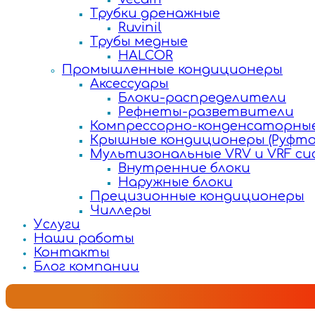
Трубки дренажные
Ruvinil
Трубы медные
HALCOR
Промышленные кондиционеры
Аксессуары
Блоки-распределители
Рефнеты-разветвители
Компрессорно-конденсаторные
Крышные кондиционеры (Руфто
Мультизональные VRV и VRF с
Внутренние блоки
Наружные блоки
Прецизионные кондиционеры
Чиллеры
Услуги
Наши работы
Контакты
Блог компании