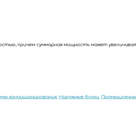
остью, причем суммарная мощность может увеличиват
емы кондиционирования
,
Наружные блоки
,
Промышленны