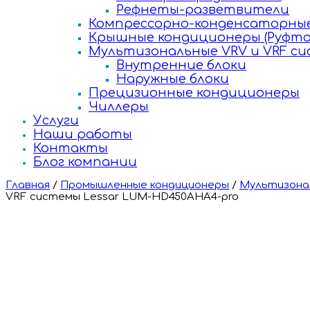
Рефнеты-разветвители
Компрессорно-конденсаторные
Крышные кондиционеры (Руфто
Мультизональные VRV и VRF с
Внутренние блоки
Наружные блоки
Прецизионные кондиционеры
Чиллеры
Услуги
Наши работы
Контакты
Блог компании
Главная
/
Промышленные кондиционеры
/
Мультизонал
VRF системы Lessar LUM-HD450AHA4-pro