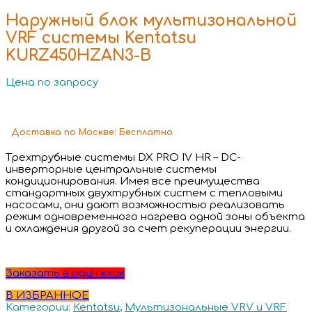
Наружный блок мультизональной
VRF системы Kentatsu
KURZ450HZAN3-B
Цена по запросу
Доставка
по Москве:
Бесплатно
Трехтрубные системы DX PRO IV HR – DC-
инверторные центральные системы
кондиционирования. Имея все преимущества
стандартных двухтрубных систем с тепловыми
насосами, они дают возможностью реализовать
режим одновременного нагрева одной зоны объекта
и охлаждения другой за счет рекуперации энергии.
Заказать в один клик
В ИЗБРАННОЕ
Категории:
Kentatsu
,
Мультизональные VRV и VRF