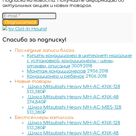
Подписка на новости. Получайте информацию об
актуальных акциях и новых товарах.
Подписаться
by Opt-In Hound
Спасибо за подписку!
Последние записи блога
Купить кондиционер в интернет магазине
с установкой, кондиционеры – цены,
отзывы, описания
30.09.2018
Монтаж кондиционеров
29.06.2018
Кондиционер и ребенок
29.06.2018
Новые товары
Шлюз Mitsubishi Heavy MH-AC-KNX-128
513,380
₽
Шлюз Mitsubishi Heavy MH-AC-KNX-48
374,840
₽
Шлюз Mitsubishi Heavy MH-AC-MBS-128
513,380
₽
Бестселлеры каталога
Шлюз Mitsubishi Heavy MH-AC-KNX-128
513,380
₽
Шлюз Mitsubishi Heavy MH-AC-KNX-48