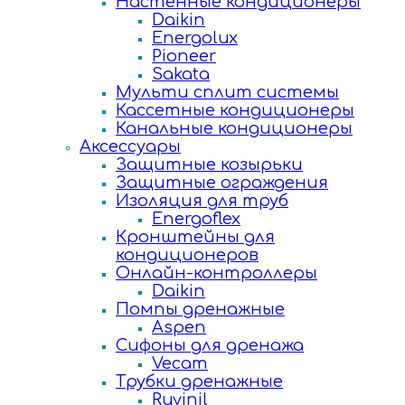
Настенные кондиционеры
Daikin
Energolux
Pioneer
Sakata
Мульти сплит системы
Кассетные кондиционеры
Канальные кондиционеры
Аксессуары
Защитные козырьки
Защитные ограждения
Изоляция для труб
Energoflex
Кронштейны для
кондиционеров
Онлайн-контроллеры
Daikin
Помпы дренажные
Aspen
Сифоны для дренажа
Vecam
Трубки дренажные
Ruvinil