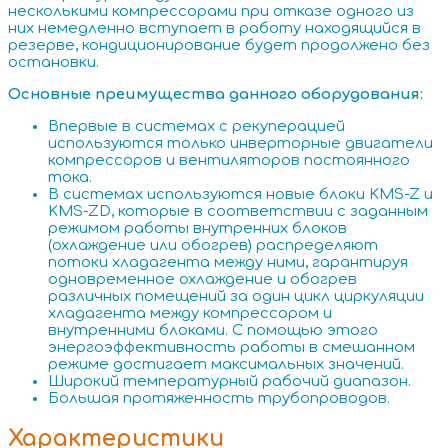
несколькими компрессорами при отказе одного из
них немедленно вступает в работу находящийся в
резерве, кондиционирование будет продолжено без
остановки.
Основные преимущества данного оборудования:
Впервые в системах с рекуперацией
используются только инверторные двигатели
компрессоров и вентиляторов постоянного
тока.
В системах используются новые блоки KMS-Z и
KMS-ZD, которые в соответствии с заданным
режимом работы внутренних блоков
(охлаждение или обогрев) распределяют
потоки хладагента между ними, гарантируя
одновременное охлаждение и обогрев
различных помещений за один цикл циркуляции
хладагента между компрессором и
внутренними блоками. С помощью этого
энергоэффективность работы в смешанном
режиме достигает максимальных значений.
Широкий температурный рабочий диапазон.
Большая протяженность трубопроводов.
Характеристики