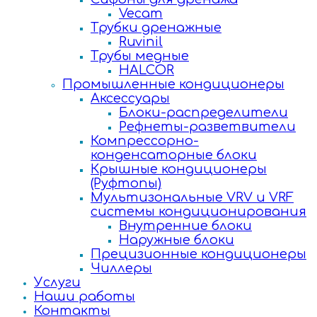
Vecam
Трубки дренажные
Ruvinil
Трубы медные
HALCOR
Промышленные кондиционеры
Аксессуары
Блоки-распределители
Рефнеты-разветвители
Компрессорно-
конденсаторные блоки
Крышные кондиционеры
(Руфтопы)
Мультизональные VRV и VRF
системы кондиционирования
Внутренние блоки
Наружные блоки
Прецизионные кондиционеры
Чиллеры
Услуги
Наши работы
Контакты