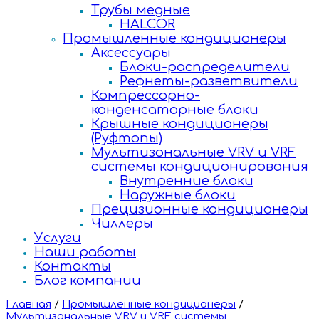
Трубы медные
HALCOR
Промышленные кондиционеры
Аксессуары
Блоки-распределители
Рефнеты-разветвители
Компрессорно-
конденсаторные блоки
Крышные кондиционеры
(Руфтопы)
Мультизональные VRV и VRF
системы кондиционирования
Внутренние блоки
Наружные блоки
Прецизионные кондиционеры
Чиллеры
Услуги
Наши работы
Контакты
Блог компании
Главная
/
Промышленные кондиционеры
/
Мультизональные VRV и VRF системы