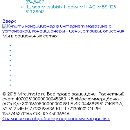
374,840
₽
Шлюз Mitsubishi Heavy MH-AC-MBS-128
513,380
₽
Вверх
Мы в социальных сетях:
© 2018 Mirclimate.ru Все права защищены. Расчетный
счет 40702810000000045350 КБ «Москоммерцбанк»
(АО) К/с 30101810500000000951 БИК 044599951 ОКВЭД
52.61.2 ИНН 7713395636 КПП 771301001 ОГРН
1157746370165 ОКПО 45036946
Согласие на обработку персональных данных