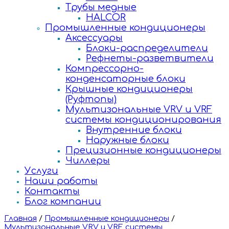
Трубы медные
HALCOR
Промышленные кондиционеры
Аксессуары
Блоки-распределители
Рефнеты-разветвители
Компрессорно-
конденсаторные блоки
Крышные кондиционеры
(Руфтопы)
Мультизональные VRV и VRF
системы кондиционирования
Внутренние блоки
Наружные блоки
Прецизионные кондиционеры
Чиллеры
Услуги
Наши работы
Контакты
Блог компании
Главная
/
Промышленные кондиционеры
/
Мультизональные VRV и VRF системы