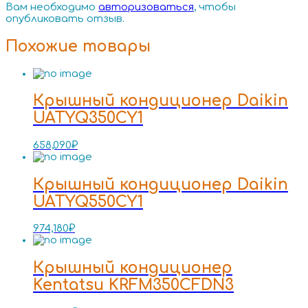
Вам необходимо
авторизоваться
, чтобы
опубликовать отзыв.
Похожие товары
Крышный кондиционер Daikin
UATYQ350CY1
658,090
₽
Крышный кондиционер Daikin
UATYQ550CY1
974,180
₽
Крышный кондиционер
Kentatsu KRFM350CFDN3