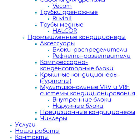
Vecam
Трубки дренажные
Ruvinil
Трубы медные
HALCOR
Промышленные кондиционеры
Аксессуары
Блоки-распределители
Рефнеты-разветвители
Компрессорно-
конденсаторные блоки
Крышные кондиционеры
(Руфтопы)
Мультизональные VRV и VRF
системы кондиционирования
Внутренние блоки
Наружные блоки
Прецизионные кондиционеры
Чиллеры
Услуги
Наши работы
Контакты