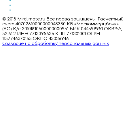
© 2018 Mirclimate.ru Все права защищены. Расчетный
счет 40702810000000045350 КБ «Москоммерцбанк»
(АО) К/с 30101810500000000951 БИК 044599951 ОКВЭД
52.61.2 ИНН 7713395636 КПП 771301001 ОГРН
1157746370165 ОКПО 45036946
Согласие на обработку персональных данных