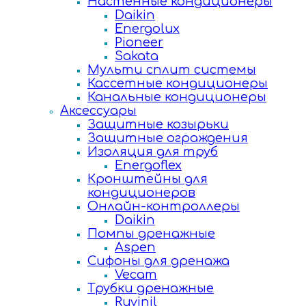
Настенные кондиционеры
Daikin
Energolux
Pioneer
Sakata
Мульти сплит системы
Кассетные кондиционеры
Канальные кондиционеры
Аксессуары
Защитные козырьки
Защитные ограждения
Изоляция для труб
Energoflex
Кронштейны для
кондиционеров
Онлайн-контроллеры
Daikin
Помпы дренажные
Aspen
Сифоны для дренажа
Vecam
Трубки дренажные
Ruvinil