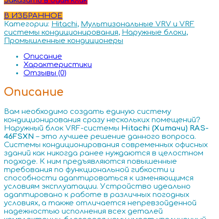
Заказать в один клик
В ИЗБРАННОЕ
Категории:
Hitachi
,
Мультизональные VRV и VRF
системы кондиционирования
,
Наружные блоки
,
Промышленные кондиционеры
Описание
Характеристики
Отзывы (0)
Описание
Вам необходимо создать единую систему
кондиционирования сразу нескольких помещений?
Наружный блок VRF-системы
Hitachi (Хитачи) RAS-
46FSXN
– это лучшее решение данного вопроса.
Системы кондиционирования современных офисных
зданий как никогда ранее нуждаются в целостном
подходе. К ним предъявляются повышенные
требования по функциональной гибкости и
способности адаптироваться к изменяющимся
условиям эксплуатации. Устройство идеально
адаптировано к работе в различных погодных
условиях, а также отличается непревзойденной
надежностью исполнения всех деталей