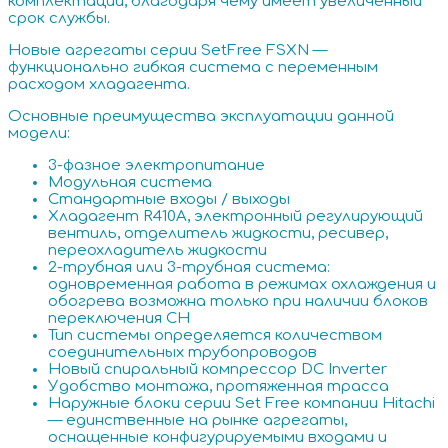
комплектации, благодаря чему имеет увеличенный
срок службы.
Новые агрегаты серии SetFree FSXN —
функционально гибкая система с переменным
расходом хладагента.
Основные преимущества эксплуатации данной
модели:
3-фазное электропитание
Модульная система
Стандартные входы / выходы
Хладагент R410A, электронный регулирующий
вентиль, отделитель жидкости, ресивер,
переохладитель жидкости
2-трубная или 3-трубная система:
одновременная работа в режимах охлаждения и
обогрева возможна только при наличии блоков
переключения CH
Тип системы определяется количеством
соединительных трубопроводов
Новый спиральный компрессор DC Inverter
Удобство монтажа, протяженная трасса
Наружные блоки серии Set Free компании Hitachi
— единственные на рынке агрегаты,
оснащенные конфигурируемыми входами и