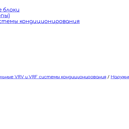
 блоки
пы)
истемы кондиционирования
ьные VRV и VRF системы кондиционирования
/
Наружн