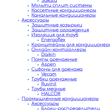
Sakata
Мульти сплит системы
Кассетные кондиционеры
Канальные кондиционеры
Аксессуары
Защитные козырьки
Защитные ограждения
Изоляция для труб
Energoflex
Кронштейны для кондиционер
Онлайн-контроллеры
Daikin
Помпы дренажные
Aspen
Сифоны для дренажа
Vecam
Трубки дренажные
Ruvinil
Трубы медные
HALCOR
Промышленные кондиционеры
Аксессуары
Блоки-распределители