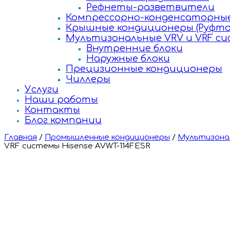
Рефнеты-разветвители
Компрессорно-конденсаторные
Крышные кондиционеры (Руфто
Мультизональные VRV и VRF с
Внутренние блоки
Наружные блоки
Прецизионные кондиционеры
Чиллеры
Услуги
Наши работы
Контакты
Блог компании
Главная
/
Промышленные кондиционеры
/
Мультизонал
VRF системы Hisense AVWT-114FESR