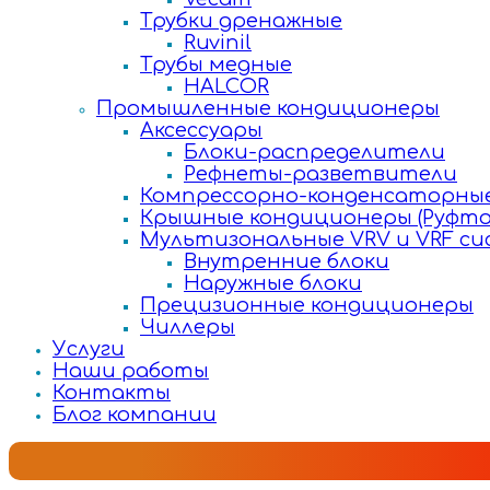
Трубки дренажные
Ruvinil
Трубы медные
HALCOR
Промышленные кондиционеры
Аксессуары
Блоки-распределители
Рефнеты-разветвители
Компрессорно-конденсаторные
Крышные кондиционеры (Руфто
Мультизональные VRV и VRF с
Внутренние блоки
Наружные блоки
Прецизионные кондиционеры
Чиллеры
Услуги
Наши работы
Контакты
Блог компании