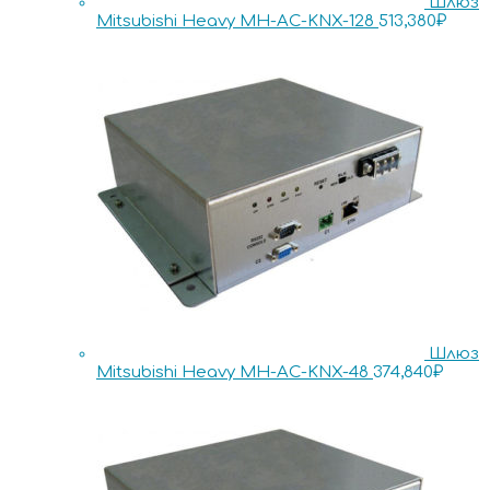
Шлюз
Mitsubishi Heavy MH-AC-KNX-128
513,380
₽
Шлюз
Mitsubishi Heavy MH-AC-KNX-48
374,840
₽