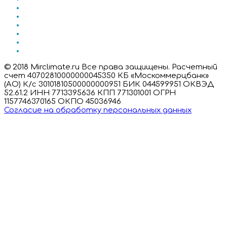
© 2018 Mirclimate.ru Все права защищены. Расчетный
счет 40702810000000045350 КБ «Москоммерцбанк»
(АО) К/с 30101810500000000951 БИК 044599951 ОКВЭД
52.61.2 ИНН 7713395636 КПП 771301001 ОГРН
1157746370165 ОКПО 45036946
Согласие на обработку персональных данных