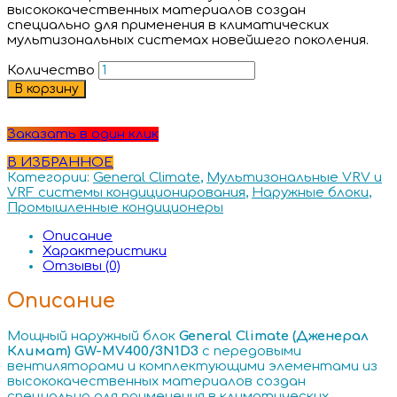
высококачественных материалов создан
специально для применения в климатических
мультизональных системах новейшего поколения.
Количество
В корзину
Заказать в один клик
В ИЗБРАННОЕ
Категории:
General Climate
,
Мультизональные VRV и
VRF системы кондиционирования
,
Наружные блоки
,
Промышленные кондиционеры
Описание
Характеристики
Отзывы (0)
Описание
Мощный наружный блок
General Climate (Дженерал
Климат) GW-MV400/3N1D3
с передовыми
вентиляторами и комплектующими элементами из
высококачественных материалов создан
специально для применения в климатических