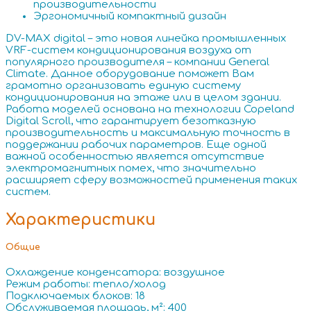
производительности
Эргономичный компактный дизайн
DV-MAX digital – это новая линейка промышленных
VRF-систем кондиционирования воздуха от
популярного производителя – компании General
Climate. Данное оборудование поможет Вам
грамотно организовать единую систему
кондиционирования на этаже или в целом здании.
Работа моделей основана на технологии Copeland
Digital Scroll, что гарантирует безотказную
производительность и максимальную точность в
поддержании рабочих параметров. Еще одной
важной особенностью является отсутствие
электромагнитных помех, что значительно
расширяет сферу возможностей применения таких
систем.
Характеристики
Общие
Охлаждение конденсатора: воздушное
Режим работы: тепло/холод
Подключаемых блоков: 18
Обслуживаемая площадь, м²: 400