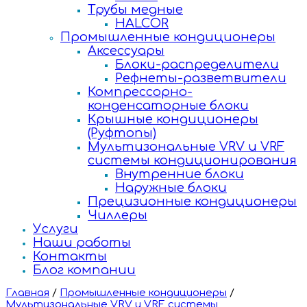
Трубы медные
HALCOR
Промышленные кондиционеры
Аксессуары
Блоки-распределители
Рефнеты-разветвители
Компрессорно-
конденсаторные блоки
Крышные кондиционеры
(Руфтопы)
Мультизональные VRV и VRF
системы кондиционирования
Внутренние блоки
Наружные блоки
Прецизионные кондиционеры
Чиллеры
Услуги
Наши работы
Контакты
Блог компании
Главная
/
Промышленные кондиционеры
/
Мультизональные VRV и VRF системы