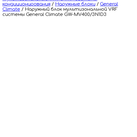
кондиционирования
/
Наружные блоки
/
General
Climate
/
Наружный блок мультизональной VRF
системы General Climate GW-MV400/3N1D3