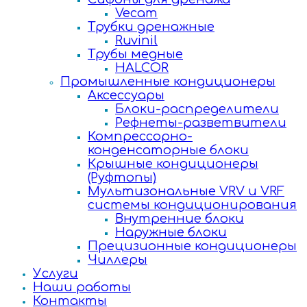
Vecam
Трубки дренажные
Ruvinil
Трубы медные
HALCOR
Промышленные кондиционеры
Аксессуары
Блоки-распределители
Рефнеты-разветвители
Компрессорно-
конденсаторные блоки
Крышные кондиционеры
(Руфтопы)
Мультизональные VRV и VRF
системы кондиционирования
Внутренние блоки
Наружные блоки
Прецизионные кондиционеры
Чиллеры
Услуги
Наши работы
Контакты