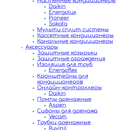
Настенные кондиционеры
Daikin
Energolux
Pioneer
Sakata
Мульти сплит системы
Кассетные кондиционеры
Канальные кондиционеры
Аксессуары
Защитные козырьки
Защитные ограждения
Изоляция для труб
Energoflex
Кронштейны для
кондиционеров
Онлайн-контроллеры
Daikin
Помпы дренажные
Aspen
Сифоны для дренажа
Vecam
Трубки дренажные
Ruvinil