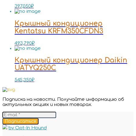
397,050
₽
Крышный кондиционер
Kentatsu KRFM350CFDN3
493,790
₽
Крышный кондиционер Daikin
UATYQ250C
545,350
₽
Подписка на новости. Получайте информацию об
актуальных акциях и новых товарах.
Подписаться
by Opt-In Hound