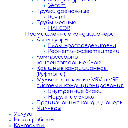
Vecam
Трубки дренажные
Ruvinil
Трубы медные
HALCOR
Промышленные кондиционеры
Аксессуары
Блоки-распределители
Рефнеты-разветвители
Компрессорно-
конденсаторные блоки
Крышные кондиционеры
(Руфтопы)
Мультизональные VRV и VRF
системы кондиционирования
Внутренние блоки
Наружные блоки
Прецизионные кондиционеры
Чиллеры
Услуги
Наши работы
Контакты