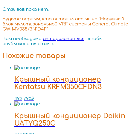
Отзывов пока нет.
Будьте первым, кто оставил отзыв на “Наружный
блок мультизональной VRF системы General Climate
GW-MV335/3N1D4P”
Вам необходимо
авторизоваться
, чтобы
опубликовать отзыв.
Похожие товары
Крышный кондиционер
Kentatsu KRFM350CFDN3
493,790
₽
Крышный кондиционер Daikin
UATYQ250C