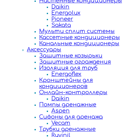
Настенные кондиционеры
Daikin
Energolux
Pioneer
Sakata
Мульти сплит системы
Кассетные кондиционеры
Канальные кондиционеры
Аксессуары
Защитные козырьки
Защитные ограждения
Изоляция для труб
Energoflex
Кронштейны для
кондиционеров
Онлайн-контроллеры
Daikin
Помпы дренажные
Aspen
Сифоны для дренажа
Vecam
Трубки дренажные
Ruvinil