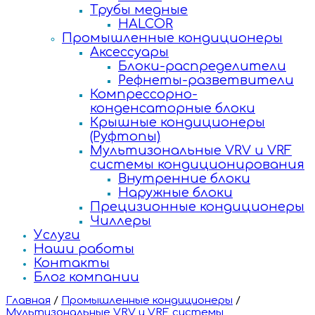
Трубы медные
HALCOR
Промышленные кондиционеры
Аксессуары
Блоки-распределители
Рефнеты-разветвители
Компрессорно-
конденсаторные блоки
Крышные кондиционеры
(Руфтопы)
Мультизональные VRV и VRF
системы кондиционирования
Внутренние блоки
Наружные блоки
Прецизионные кондиционеры
Чиллеры
Услуги
Наши работы
Контакты
Блог компании
Главная
/
Промышленные кондиционеры
/
Мультизональные VRV и VRF системы