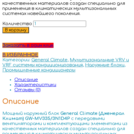
качественных материалов создан специально для
применения в климатических мультизональных
системах новейшего поколения.
Количество
В корзину
Заказать в один клик
В ИЗБРАННОЕ
Категории:
General Climate
,
Мультизональные VRV и
VRF системы кондиционирования
,
Наружные блоки
,
Промышленные кондиционеры
Описание
Характеристики
Отзывы (0)
Описание
Мощный наружный блок
General Climate (Дженерал
Климат) GW-MV335/3N1D4P
с передовыми
вентиляторами и комплектующими элементами из
качественных материалов создан специально для
применения в климатических мультизональных