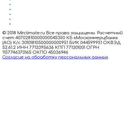
© 2018 Mirclimate.ru Все права защищены. Расчетный
счет 40702810000000045350 КБ «Москоммерцбанк»
(АО) К/с 30101810500000000951 БИК 044599951 ОКВЭД
52.61.2 ИНН 7713395636 КПП 771301001 ОГРН
1157746370165 ОКПО 45036946
Согласие на обработку персональных данных