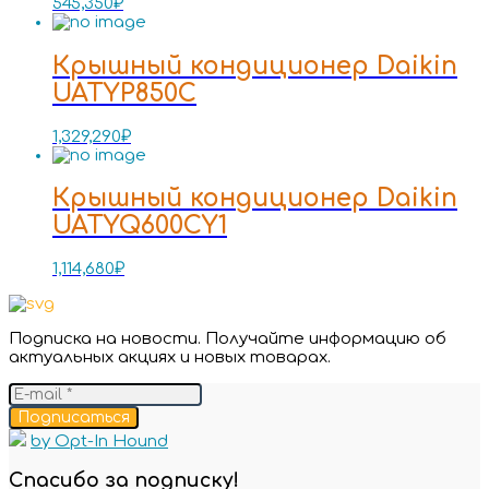
545,350
₽
Крышный кондиционер Daikin
UATYP850C
1,329,290
₽
Крышный кондиционер Daikin
UATYQ600CY1
1,114,680
₽
Подписка на новости. Получайте информацию об
актуальных акциях и новых товарах.
Подписаться
by Opt-In Hound
Спасибо за подписку!