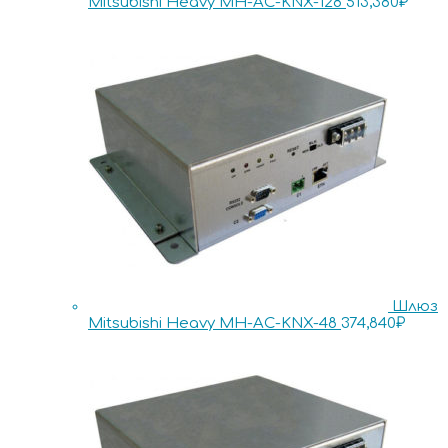
Mitsubishi Heavy MH-AC-KNX-128
513,380
₽
Шлюз
Mitsubishi Heavy MH-AC-KNX-48
374,840
₽