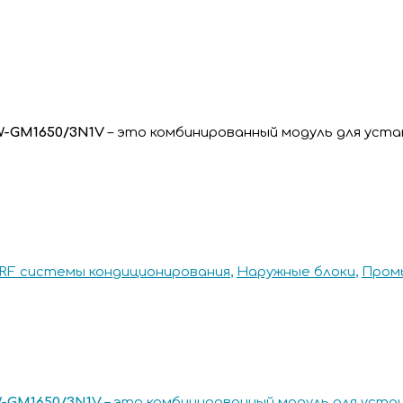
W-GM1650/3N1V
– это комбинированный модуль для устан
RF системы кондиционирования
,
Наружные блоки
,
Пром
W-GM1650/3N1V
–
это комбинированный модуль для устан