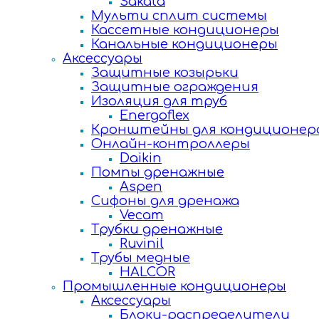
Sakata
Мульти сплит системы
Кассетные кондиционеры
Канальные кондиционеры
Аксессуары
Защитные козырьки
Защитные ограждения
Изоляция для труб
Energoflex
Кронштейны для кондиционер
Онлайн-контроллеры
Daikin
Помпы дренажные
Aspen
Сифоны для дренажа
Vecam
Трубки дренажные
Ruvinil
Трубы медные
HALCOR
Промышленные кондиционеры
Аксессуары
Блоки-распределители