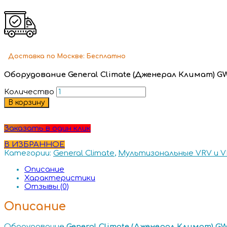
Доставка
по Москве:
Бесплатно
Оборудование General Climate (Дженерал Климат) G
Количество
В корзину
Заказать в один клик
В ИЗБРАННОЕ
Категории:
General Climate
,
Мультизональные VRV и V
Описание
Характеристики
Отзывы (0)
Описание
Оборудование
General
Climate (Дженерал Климат) G