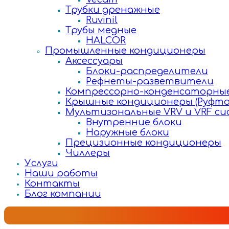
Трубки дренажные
Ruvinil
Трубы медные
HALCOR
Промышленные кондиционеры
Аксессуары
Блоки-распределители
Рефнеты-разветвители
Компрессорно-конденсаторные
Крышные кондиционеры (Руфто
Мультизональные VRV и VRF с
Внутренние блоки
Наружные блоки
Прецизионные кондиционеры
Чиллеры
Услуги
Наши работы
Контакты
Блог компании