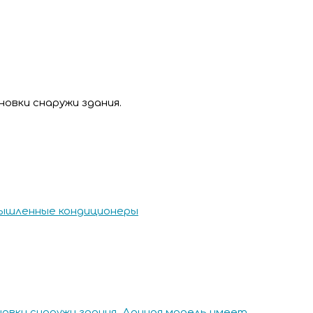
овки снаружи здания.
ышленные кондиционеры
овки снаружи здания. Данная модель имеет