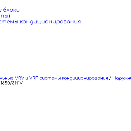
 блоки
пы)
истемы кондиционирования
ьные VRV и VRF системы кондиционирования
/
Наружн
1650/3N1V