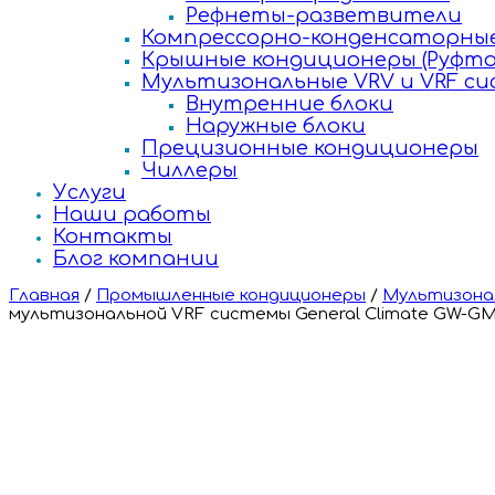
Рефнеты-разветвители
Компрессорно-конденсаторные
Крышные кондиционеры (Руфто
Мультизональные VRV и VRF с
Внутренние блоки
Наружные блоки
Прецизионные кондиционеры
Чиллеры
Услуги
Наши работы
Контакты
Блог компании
Главная
/
Промышленные кондиционеры
/
Мультизонал
мультизональной VRF системы General Climate GW-GM