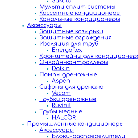
Sakata
Мульти сплит системы
Кассетные кондиционеры
Канальные кондиционеры
Аксессуары
Защитные козырьки
Защитные ограждения
Изоляция для труб
Energoflex
Кронштейны для кондиционер
Онлайн-контроллеры
Daikin
Помпы дренажные
Aspen
Сифоны для дренажа
Vecam
Трубки дренажные
Ruvinil
Трубы медные
HALCOR
Промышленные кондиционеры
Аксессуары
Блоки-распределители