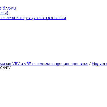
 блоки
пы)
истемы кондиционирования
ьные VRV и VRF системы кондиционирования
/
Наружн
60/N1V