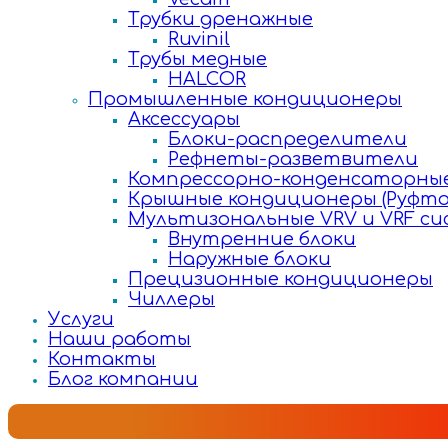
Трубки дренажные
Ruvinil
Трубы медные
HALCOR
Промышленные кондиционеры
Аксессуары
Блоки-распределители
Рефнеты-разветвители
Компрессорно-конденсаторные
Крышные кондиционеры (Руфто
Мультизональные VRV и VRF с
Внутренние блоки
Наружные блоки
Прецизионные кондиционеры
Чиллеры
Услуги
Наши работы
Контакты
Блог компании