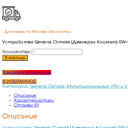
Доставка
по Москве:
Бесплатно
Устройство General Climate (Дженерал Климат) GW-
Количество
В корзину
Заказать в один клик
В ИЗБРАННОЕ
Категории:
General Climate
,
Мультизональные VRV и V
Описание
Характеристики
Отзывы (0)
Описание
Устройство
General
Climate (Дженерал Климат) GW-