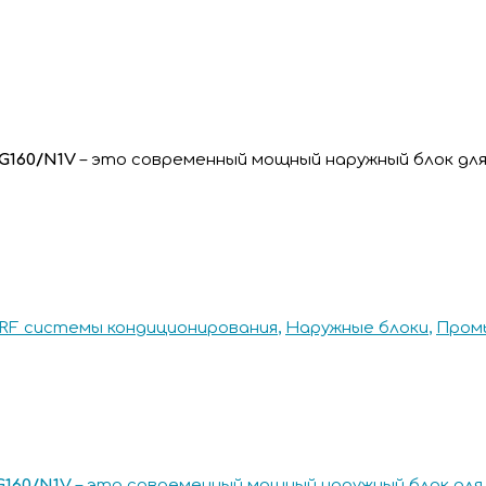
G160/N1V
– это современный мощный наружный блок для
RF системы кондиционирования
,
Наружные блоки
,
Пром
G160/N1V
– это современный мощный наружный блок для