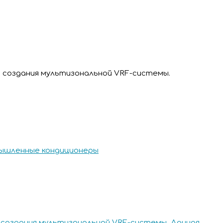
 создания мультизональной VRF-системы.
ышленные кондиционеры
 создания мультизональной VRF-системы. Данная