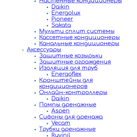
Настенные кондиционеры
Daikin
Energolux
Pioneer
Sakata
Мульти сплит системы
Кассетные кондиционеры
Канальные кондиционеры
Аксессуары
Защитные козырьки
Защитные ограждения
Изоляция для труб
Energoflex
Кронштейны для
кондиционеров
Онлайн-контроллеры
Daikin
Помпы дренажные
Aspen
Сифоны для дренажа
Vecam
Трубки дренажные
Ruvinil