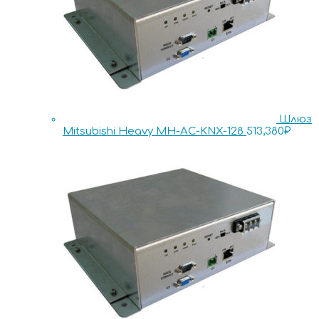
Шлюз
Mitsubishi Heavy MH-AC-KNX-128
513,380
₽