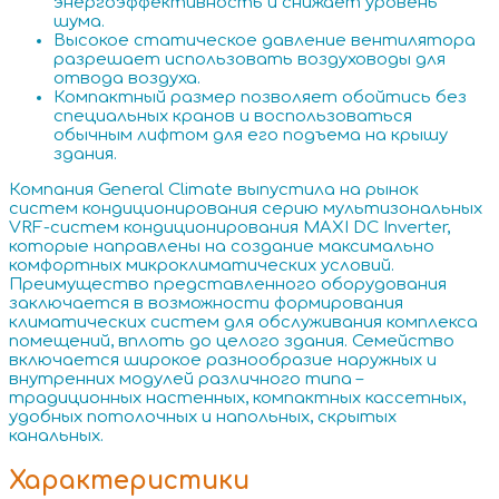
энергоэффективность и снижает уровень
шума.
Высокое статическое давление вентилятора
разрешает использовать воздуховоды для
отвода воздуха.
Компактный размер позволяет обойтись без
специальных кранов и воспользоваться
обычным лифтом для его подъема на крышу
здания.
Компания General Climate выпустила на рынок
систем кондиционирования серию мультизональных
VRF-систем кондиционирования MAXI DC Inverter,
которые направлены на создание максимально
комфортных микроклиматических условий.
Преимущество представленного оборудования
заключается в возможности формирования
климатических систем для обслуживания комплекса
помещений, вплоть до целого здания. Семейство
включается широкое разнообразие наружных и
внутренних модулей различного типа –
традиционных настенных, компактных кассетных,
удобных потолочных и напольных, скрытых
канальных.
Характеристики