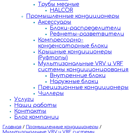
Трубы медные
HALCOR
Промышленные кондиционеры
Аксессуары
Блоки-распределители
Рефнеты-разветвители
Компрессорно-
конденсаторные блоки
Крышные кондиционеры
(Руфтопы)
Мультизональные VRV и VRF
системы кондиционирования
Внутренние блоки
Наружные блоки
Прецизионные кондиционеры
Чиллеры
Услуги
Наши работы
Контакты
Блог компании
Главная
/
Промышленные кондиционеры
/
Мультизональные VRV и VRF системы