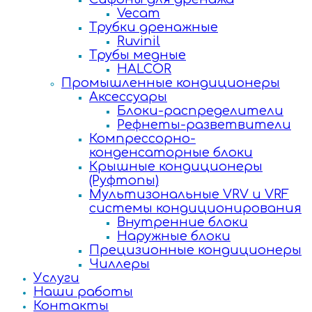
Vecam
Трубки дренажные
Ruvinil
Трубы медные
HALCOR
Промышленные кондиционеры
Аксессуары
Блоки-распределители
Рефнеты-разветвители
Компрессорно-
конденсаторные блоки
Крышные кондиционеры
(Руфтопы)
Мультизональные VRV и VRF
системы кондиционирования
Внутренние блоки
Наружные блоки
Прецизионные кондиционеры
Чиллеры
Услуги
Наши работы
Контакты