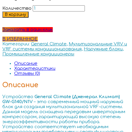
Количество
В корзину
Заказать в один клик
В ИЗБРАННОЕ
Категории:
General Climate
,
Мультизональные VRV и
VRF системы кондиционирования
,
Наружные блоки
,
Промышленные кондиционеры
Описание
Характеристики
Отзывы (0)
Описание
Устройство
General
Climate (Дженерал Климат)
GW-G140/N1V
– это современный мощный наружный
блок для создания мультизональной VRF-системы.
Данная модель оснащена передовым инверторным
компрессором, гарантирующий высокую степень
энергоэффективности работы прибора.
Устройство соответствует необходимым
международным требованием и сертифицировано