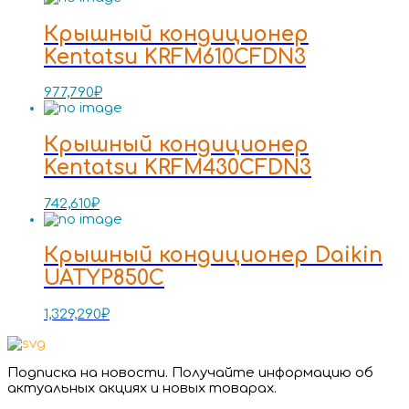
Крышный кондиционер
Kentatsu KRFM610CFDN3
977,790
₽
Крышный кондиционер
Kentatsu KRFM430CFDN3
742,610
₽
Крышный кондиционер Daikin
UATYP850C
1,329,290
₽
Подписка на новости. Получайте информацию об
актуальных акциях и новых товарах.