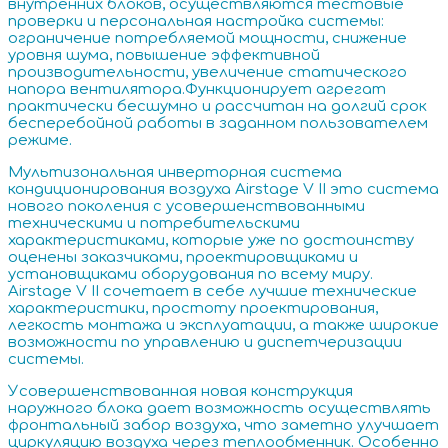
внутренних блоков, осуществляются тестовые
проверки и персональная настройка системы:
ограничение потребляемой мощности, снижение
уровня шума, повышение эффективной
производительности, увеличение статического
напора вентилятора.Функционирует агрегат
практически бесшумно и рассчитан на долгий срок
бесперебойной работы в заданном пользователем
режиме.
Мультизональная инверторная система
кондиционирования воздуха Airstage V II это система
нового поколения с усовершенствованными
техническими и потребительскими
характеристиками, которые уже по достоинству
оценены заказчиками, проектировщиками и
установщиками оборудования по всему миру.
Airstage V II сочетает в себе лучшие технические
характеристики, простоту проектирования,
легкость монтажа и эксплуатации, а также широкие
возможности по управлению и диспетчеризации
системы.
Усовершенствованная новая конструкция
наружного блока дает возможность осуществлять
фронтальный забор воздуха, что заметно улучшает
циркуляцию воздуха через теплообменник. Особенно