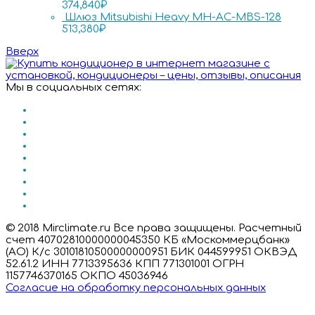
374,840
₽
Шлюз Mitsubishi Heavy MH-AC-MBS-128
513,380
₽
Вверх
Мы в социальных сетях:
© 2018 Mirclimate.ru Все права защищены. Расчетный
счет 40702810000000045350 КБ «Москоммерцбанк»
(АО) К/с 30101810500000000951 БИК 044599951 ОКВЭД
52.61.2 ИНН 7713395636 КПП 771301001 ОГРН
1157746370165 ОКПО 45036946
Согласие на обработку персональных данных