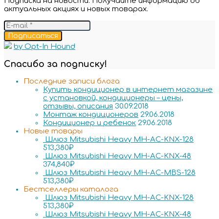
Подписка на новости. Получайте информацию об
актуальных акциях и новых товарах.
Подписаться
by Opt-In Hound
Спасибо за подписку!
Последние записи блога
Купить кондиционер в интернет магазине
с установкой, кондиционеры – цены,
отзывы, описания
30.09.2018
Монтаж кондиционеров
29.06.2018
Кондиционер и ребенок
29.06.2018
Новые товары
Шлюз Mitsubishi Heavy MH-AC-KNX-128
513,380
₽
Шлюз Mitsubishi Heavy MH-AC-KNX-48
374,840
₽
Шлюз Mitsubishi Heavy MH-AC-MBS-128
513,380
₽
Бестселлеры каталога
Шлюз Mitsubishi Heavy MH-AC-KNX-128
513,380
₽
Шлюз Mitsubishi Heavy MH-AC-KNX-48