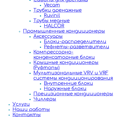
Vecam
Трубки дренажные
Ruvinil
Трубы медные
HALCOR
Промышленные кондиционеры
Аксессуары
Блоки-распределители
Рефнеты-разветвители
Компрессорно-
конденсаторные блоки
Крышные кондиционеры
(Руфтопы)
Мультизональные VRV и VRF
системы кондиционирования
Внутренние блоки
Наружные блоки
Прецизионные кондиционеры
Чиллеры
Услуги
Наши работы
Контакты