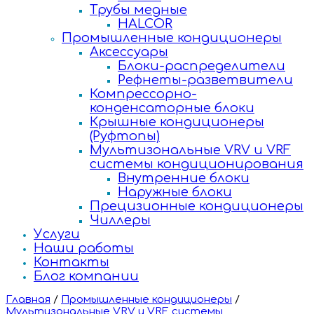
Трубы медные
HALCOR
Промышленные кондиционеры
Аксессуары
Блоки-распределители
Рефнеты-разветвители
Компрессорно-
конденсаторные блоки
Крышные кондиционеры
(Руфтопы)
Мультизональные VRV и VRF
системы кондиционирования
Внутренние блоки
Наружные блоки
Прецизионные кондиционеры
Чиллеры
Услуги
Наши работы
Контакты
Блог компании
Главная
/
Промышленные кондиционеры
/
Мультизональные VRV и VRF системы