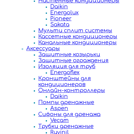
Настенные кондиционеры
Daikin
Energolux
Pioneer
Sakata
Мульти сплит системы
Кассетные кондиционеры
Канальные кондиционеры
Аксессуары
Защитные козырьки
Защитные ограждения
Изоляция для труб
Energoflex
Кронштейны для
кондиционеров
Онлайн-контроллеры
Daikin
Помпы дренажные
Aspen
Сифоны для дренажа
Vecam
Трубки дренажные
Ruvinil