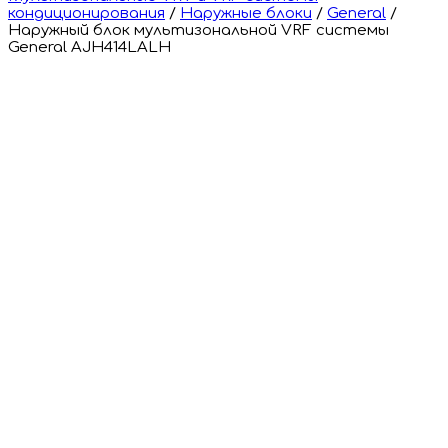
кондиционирования
/
Наружные блоки
/
General
/
Наружный блок мультизональной VRF системы
General AJH414LALH