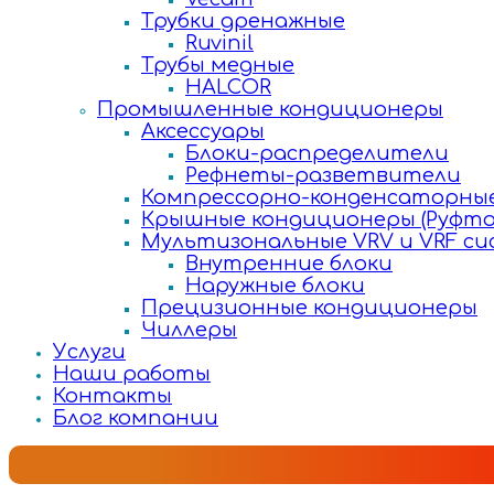
Трубки дренажные
Ruvinil
Трубы медные
HALCOR
Промышленные кондиционеры
Аксессуары
Блоки-распределители
Рефнеты-разветвители
Компрессорно-конденсаторные
Крышные кондиционеры (Руфто
Мультизональные VRV и VRF с
Внутренние блоки
Наружные блоки
Прецизионные кондиционеры
Чиллеры
Услуги
Наши работы
Контакты
Блог компании