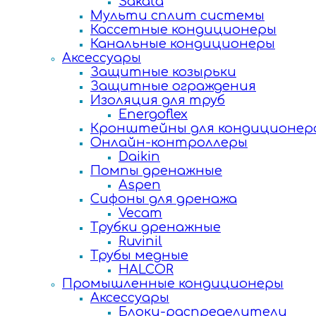
Sakata
Мульти сплит системы
Кассетные кондиционеры
Канальные кондиционеры
Аксессуары
Защитные козырьки
Защитные ограждения
Изоляция для труб
Energoflex
Кронштейны для кондиционер
Онлайн-контроллеры
Daikin
Помпы дренажные
Aspen
Сифоны для дренажа
Vecam
Трубки дренажные
Ruvinil
Трубы медные
HALCOR
Промышленные кондиционеры
Аксессуары
Блоки-распределители