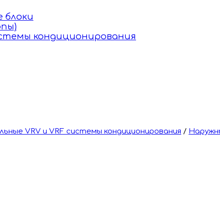
 блоки
пы)
истемы кондиционирования
ьные VRV и VRF системы кондиционирования
/
Наружн