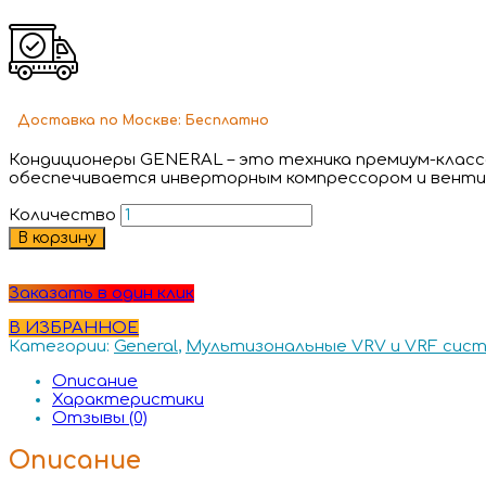
Доставка
по Москве:
Бесплатно
Кондиционеры GENERAL – это техника премиум-класса
обеспечивается инверторным компрессором и венти
Количество
В корзину
Заказать в один клик
В ИЗБРАННОЕ
Категории:
General
,
Мультизональные VRV и VRF сис
Описание
Характеристики
Отзывы (0)
Описание