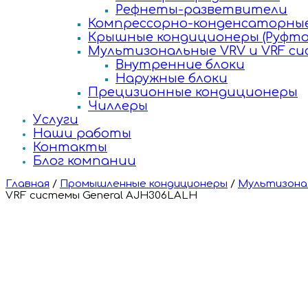
Рефнеты-разветвители
Компрессорно-конденсаторные
Крышные кондиционеры (Руфто
Мультизональные VRV и VRF с
Внутренние блоки
Наружные блоки
Прецизионные кондиционеры
Чиллеры
Услуги
Наши работы
Контакты
Блог компании
Главная
/
Промышленные кондиционеры
/
Мультизонал
VRF системы General AJH306LALH