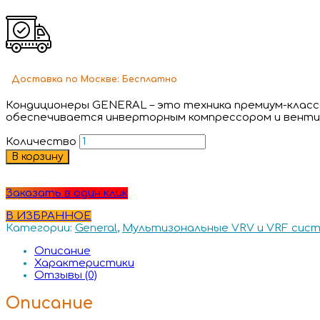
Доставка
по Москве:
Бесплатно
Кондиционеры GENERAL – это техника премиум-класса
обеспечивается инверторным компрессором и венти
Количество
В корзину
Заказать в один клик
В ИЗБРАННОЕ
Категории:
General
,
Мультизональные VRV и VRF сис
Описание
Характеристики
Отзывы (0)
Описание