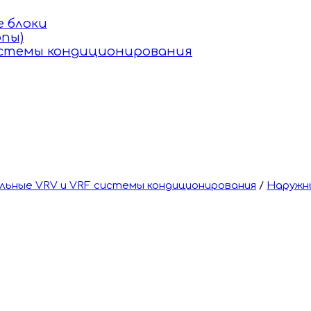
 блоки
пы)
истемы кондиционирования
ьные VRV и VRF системы кондиционирования
/
Наружн