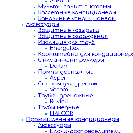
Sakata
Мульти сплит системы
Кассетные кондиционеры
Канальные кондиционеры
Аксессуары
Защитные козырьки
Защитные ограждения
Изоляция для труб
Energoflex
Кронштейны для кондиционер
Онлайн-контроллеры
Daikin
Помпы дренажные
Aspen
Сифоны для дренажа
Vecam
Трубки дренажные
Ruvinil
Трубы медные
HALCOR
Промышленные кондиционеры
Аксессуары
Блоки-распределители