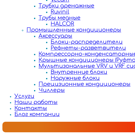
Трубки дренажные
Ruvinil
Трубы медные
HALCOR
Промышленные кондиционеры
Аксессуары
Блоки-распределители
Рефнеты-разветвители
Компрессорно-конденсаторные
Крышные кондиционеры (Руфто
Мультизональные VRV и VRF с
Внутренние блоки
Наружные блоки
Прецизионные кондиционеры
Чиллеры
Услуги
Наши работы
Контакты
Блог компании