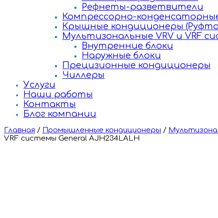
Рефнеты-разветвители
Компрессорно-конденсаторные
Крышные кондиционеры (Руфто
Мультизональные VRV и VRF с
Внутренние блоки
Наружные блоки
Прецизионные кондиционеры
Чиллеры
Услуги
Наши работы
Контакты
Блог компании
Главная
/
Промышленные кондиционеры
/
Мультизонал
VRF системы General AJH234LALH