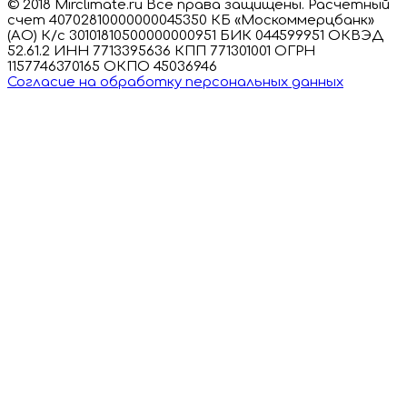
© 2018 Mirclimate.ru Все права защищены. Расчетный
счет 40702810000000045350 КБ «Москоммерцбанк»
(АО) К/с 30101810500000000951 БИК 044599951 ОКВЭД
52.61.2 ИНН 7713395636 КПП 771301001 ОГРН
1157746370165 ОКПО 45036946
Согласие на обработку персональных данных