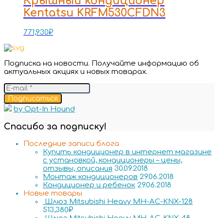
Крышный кондиционер
Kentatsu KRFM530CFDN3
771,930
₽
Подписка на новости. Получайте информацию об
актуальных акциях и новых товарах.
Подписаться
by Opt-In Hound
Спасибо за подписку!
Последние записи блога
Купить кондиционер в интернет магазине
с установкой, кондиционеры – цены,
отзывы, описания
30.09.2018
Монтаж кондиционеров
29.06.2018
Кондиционер и ребенок
29.06.2018
Новые товары
Шлюз Mitsubishi Heavy MH-AC-KNX-128
513,380
₽