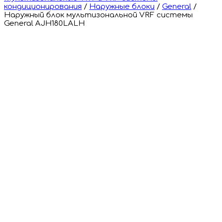
кондиционирования
/
Наружные блоки
/
General
/
Наружный блок мультизональной VRF системы
General AJH180LALH