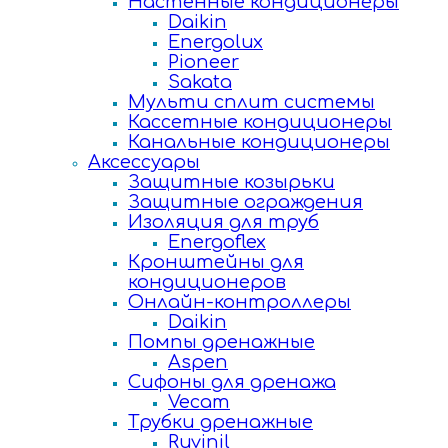
Настенные кондиционеры
Daikin
Energolux
Pioneer
Sakata
Мульти сплит системы
Кассетные кондиционеры
Канальные кондиционеры
Аксессуары
Защитные козырьки
Защитные ограждения
Изоляция для труб
Energoflex
Кронштейны для
кондиционеров
Онлайн-контроллеры
Daikin
Помпы дренажные
Aspen
Сифоны для дренажа
Vecam
Трубки дренажные
Ruvinil