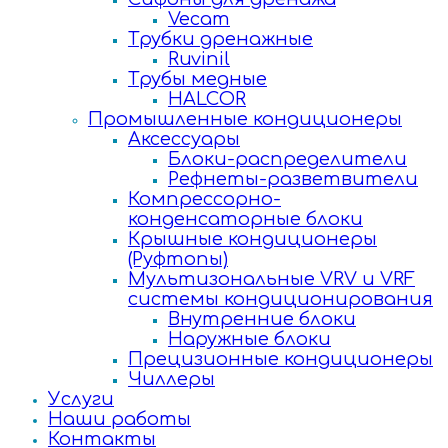
Vecam
Трубки дренажные
Ruvinil
Трубы медные
HALCOR
Промышленные кондиционеры
Аксессуары
Блоки-распределители
Рефнеты-разветвители
Компрессорно-
конденсаторные блоки
Крышные кондиционеры
(Руфтопы)
Мультизональные VRV и VRF
системы кондиционирования
Внутренние блоки
Наружные блоки
Прецизионные кондиционеры
Чиллеры
Услуги
Наши работы
Контакты